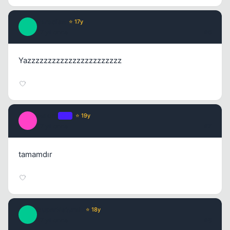
Paradise
⭐ 17y
P
17 yil once
#6
Yazzzzzzzzzzzzzzzzzzzzzzz
Macro
OP
⭐ 19y
M
17 yil once
#7
tamamdır
SuperNaturaL
⭐ 18y
S
17 yil once
#8