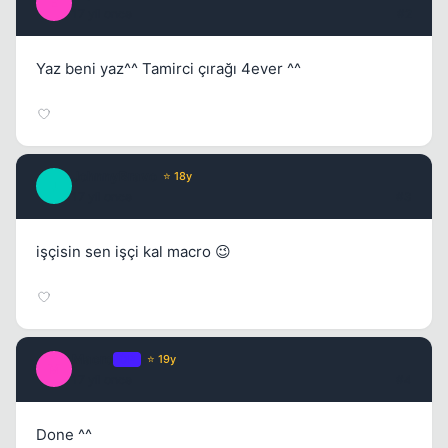
E
17 yil once
#2
Yaz beni yaz^^ Tamirci çırağı 4ever ^^
JohnnyBravo
⭐ 18y
J
17 yil once
#3
işçisin sen işçi kal macro 😉
Macro
OP
⭐ 19y
M
17 yil once
#4
Done ^^