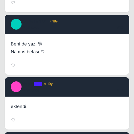
AnatoliaFire1
⭐ 18y
A
17 yil once
#12
Beni de yaz. 🎅
Namus belası 🍺
Macro
OP
⭐ 19y
M
17 yil once
#13
eklendi.