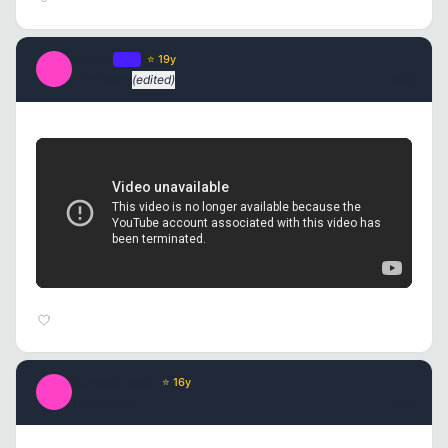
Macro
OP
⭐ 19y
M
16 yil once
(edited)
#18
XpressPower
⭐ 16y
X
16 yil once
#19