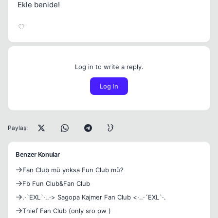
Ekle benide!
Log in to write a reply.
Log In
Paylaş:
Benzer Konular
Fan Club mü yoksa Fun Club mü?
Fb Fun Club&Fan Club
.·`EXL`·..·> Sagopa Kajmer Fan Club <·..·´EXL`·.
Thief Fan Club (only sro pw )