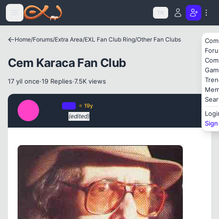
Icerige atla
TR
Home
/
Forums
/
Extra Area
/
EXL Fan Club Ring
/
Other Fan Clubs
Com
For
Cem Karaca Fan Club
Com
Gam
Tren
17 yil once
·
19 Replies
·
7.5K views
Mem
Sear
Macro
OP
⭐ 19y
M
Logi
17 yil once
(edited)
#1
Sign
Kapat