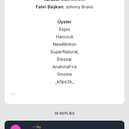
Fahri Başkan:
Johnny Bravo
Üyeler
Espio
Hancock
NewMotion
SuperNaturaL
Kapat
Elessar
AnatoliaFire
Gnome
_k0ps3k_
Kapat
19 REPLIES
Espio
⭐ 19y