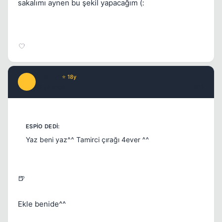
sakalımı aynen bu şekil yapacağım (:
Elessar
⭐ 18y
E
17 yil once
#11
Yaz beni yaz^^ Tamirci çırağı 4ever ^^
🍺
Ekle benide^^