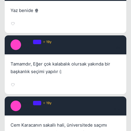
Yaz benide 🍿
Macro
OP
⭐ 19y
M
17 yil once
#9
Tamamdır, Eğer çok kalabalık olursak yakında bir
başkanlık seçimi yapılır (:
Macro
OP
⭐ 19y
M
17 yil once
#10
Cem Karacanın sakallı hali, üniversitede saçımı