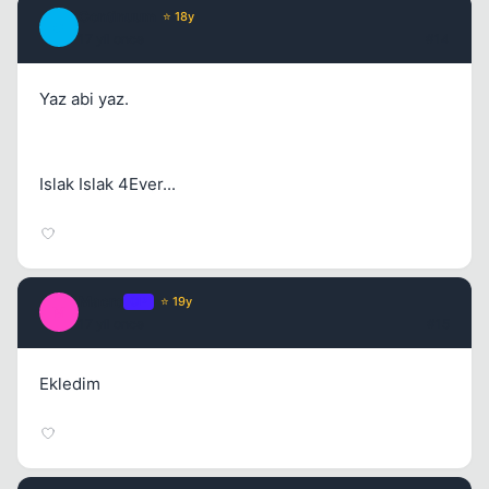
Continuum
⭐ 18y
C
17 yil once
#14
Yaz abi yaz.
Islak Islak 4Ever...
Macro
OP
⭐ 19y
M
17 yil once
#15
Ekledim