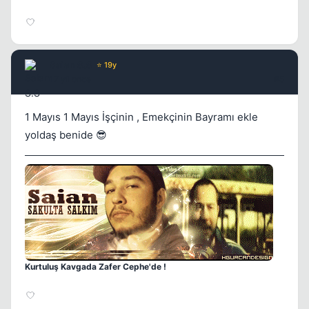
Saian S.S
⭐ 19y
17 yil once
#5
1 Mayıs 1 Mayıs İşçinin , Emekçinin Bayramı ekle
yoldaş benide 😎
Kurtuluş Kavgada Zafer Cephe'de !