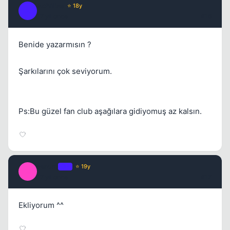
Achilles
⭐ 18y
A
17 yil once
#16
Benide yazarmısın ?
Şarkılarını çok seviyorum.
Ps:Bu güzel fan club aşağılara gidiyomuş az kalsın.
Macro
OP
⭐ 19y
M
17 yil once
#17
Ekliyorum ^^