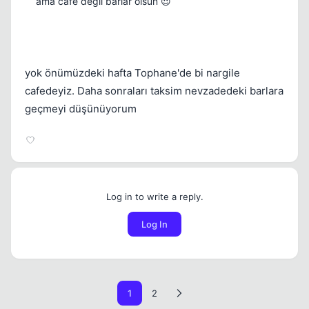
ama cafe değil barlar olsun 😈
yok önümüzdeki hafta Tophane'de bi nargile
cafedeyiz. Daha sonraları taksim nevzadedeki barlara
geçmeyi düşünüyorum
Log in to write a reply.
Log In
1
2