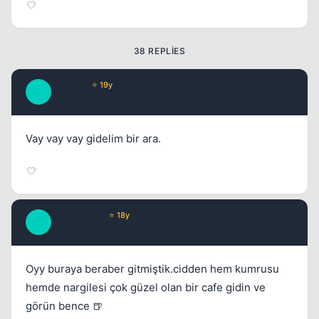
Kapat
38 REPLIES
Caprice
⭐ 19y
C
17 yil once
#2
Vay vay vay gidelim bir ara.
BrendiBelle
⭐ 18y
B
17 yil once
#3
Kapat
Oyy buraya beraber gitmiştik.cidden hem kumrusu
hemde nargilesi çok güzel olan bir cafe gidin ve
görün bence 🍺