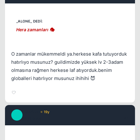
Hera zamanları 🎭
O zamanlar mükemmeldi ya.herkese kafa tutuyorduk
hatırlıyo musunuz? guildimizde yüksek lv 2-3adam
olmasına rağmen herkese laf atıyorduk.benim
globalleri hatırlıyor musunuz ihihihi 😈
Caprice
⭐ 19y
C
17 yil once
#7