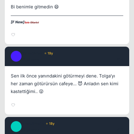
Bi benimle gitmedin 😄
[F New]
Solo
Gitarist
Streetwise
⭐ 19y
S
17 yil once
#14
Sen ilk önce yanındakini götürmeyi dene. Tolga'yı
her zaman götürürsün cafeye... 😈 Anladın sen kimi
kastettiğimi.. 😜
BrendiBelle
⭐ 18y
B
17 yil once
#15