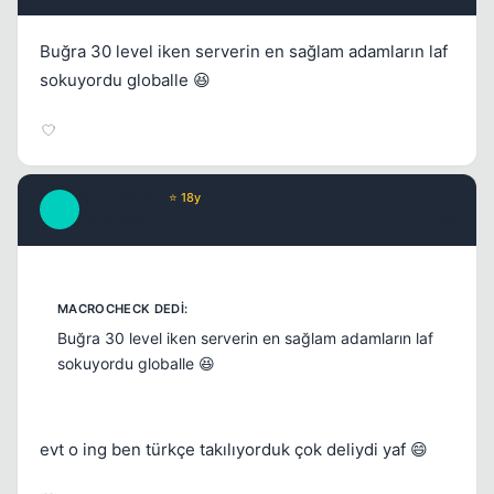
Buğra 30 level iken serverin en sağlam adamların laf
sokuyordu globalle 😆
BrendiBelle
⭐ 18y
B
17 yil once
#9
Buğra 30 level iken serverin en sağlam adamların laf
sokuyordu globalle 😆
evt o ing ben türkçe takılıyorduk çok deliydi yaf 😄