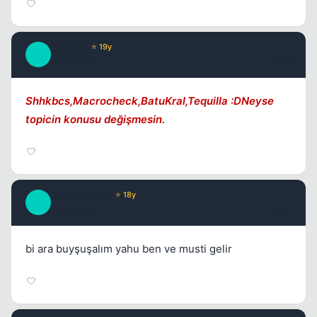
Caprice
⭐ 19y
C
17 yil once
#10
Shhkbcs,Macrocheck,BatuKral,Tequilla :DNeyse
topicin konusu değişmesin.
JohnnyBravo
⭐ 18y
J
17 yil once
#11
bi ara buyşuşalım yahu ben ve musti gelir