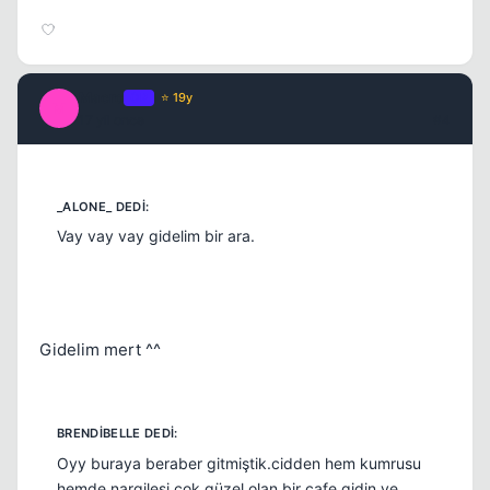
Macro
OP
⭐ 19y
M
17 yil once
#4
Vay vay vay gidelim bir ara.
Gidelim mert ^^
Kapat
Oyy buraya beraber gitmiştik.cidden hem kumrusu
hemde nargilesi çok güzel olan bir cafe gidin ve