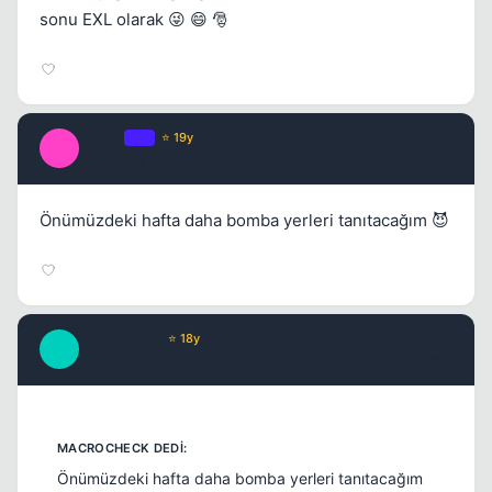
sonu EXL olarak 😜 😄 🎅
Macro
OP
⭐ 19y
M
17 yil once
#18
Önümüzdeki hafta daha bomba yerleri tanıtacağım 😈
BrendiBelle
⭐ 18y
B
17 yil once
#19
Önümüzdeki hafta daha bomba yerleri tanıtacağım