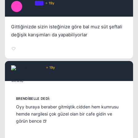
Macro
OP
⭐ 19y
M
17 yil once
#12
Gittiğinizde sizin isteğinize göre bal muz süt şeftali
değişik karışımları da yapabiliyorlar
Wax Whine
⭐ 19y
17 yil once
#13
Oyy buraya beraber gitmiştik.cidden hem kumrusu
hemde nargilesi çok güzel olan bir cafe gidin ve
görün bence 🍺