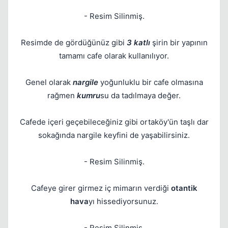
- Resim Silinmiş.
Resimde de gördüğünüz gibi
3 katlı
şirin bir yapının
tamamı cafe olarak kullanılıyor.
Kapat
Genel olarak
nargile
yoğunluklu bir cafe olmasına
rağmen
kumru
su da tadılmaya değer.
Cafede içeri geçebileceğiniz gibi ortaköy'ün taşlı dar
sokağında nargile keyfini de yaşabilirsiniz.
- Resim Silinmiş.
Cafeye girer girmez iç mimarın verdiği
otantik
hava
yı hissediyorsunuz.
- Resim Silinmiş.