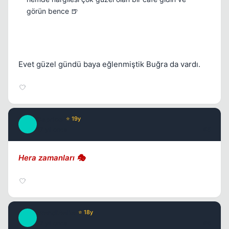
görün bence 🍺
Evet güzel gündü baya eğlenmiştik Buğra da vardı.
Caprice
⭐ 19y
C
17 yil once
#5
Hera zamanları 🎭
BrendiBelle
⭐ 18y
B
17 yil once
#6