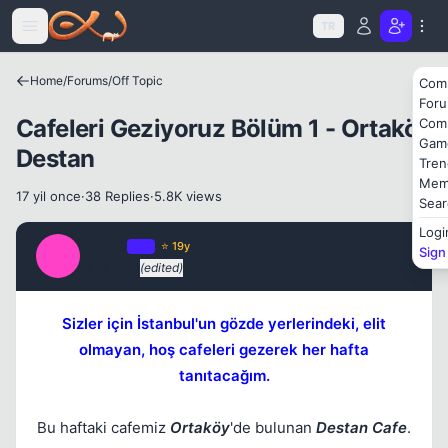
Icerige atla
TR
Home
/
Forums
/
Off Topic
Com
For
Cafeleri Geziyoruz Bölüm 1 - Ortaköy
Com
Gam
Destan
Tren
Mem
17 yil once
·
38 Replies
·
5.8K views
Sear
Logi
Macro
OP
⭐ 19y
Sign
M
17 yil once
(edited)
#1
Sizler için İstanbul'un gözde yerlerindeki, elit
Kapat
olmayan, hoş cafeleri gezerek her hafta
tanıtacağım.
Bu haftaki cafemiz
Ortaköy
'de bulunan
Destan Cafe
.