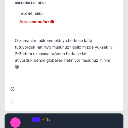
Hera zamanları 🎭
O zamanlar mükemmeldi ya.herkese kafa
tutuyorduk hatırlıyo musunuz? guildimizde yüksek lv
2-3adam olmasına rağmen herkese laf
atıyorduk.benim globalleri hatırlıyor musunuz ihihihi
😈
😗
Macro
OP
⭐ 19y
M
17 yil once
#8