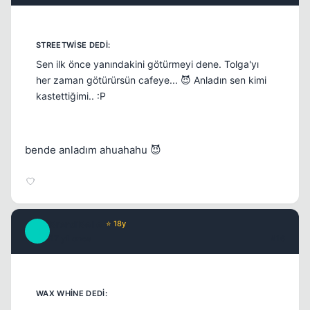
Sen ilk önce yanındakini götürmeyi dene. Tolga'yı
her zaman götürürsün cafeye... 😈 Anladın sen kimi
kastettiğimi.. :P
bende anladım ahuahahu 😈
BrendiBelle
⭐ 18y
B
17 yil once
#16