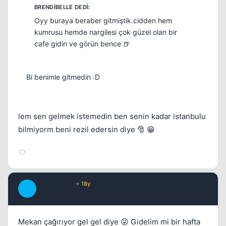
Oyy buraya beraber gitmiştik.cidden hem
kumrusu hemde nargilesi çok güzel olan bir
cafe gidin ve görün bence 🍺
Bi benimle gitmedin :D
lem sen gelmek istemedin ben senin kadar istanbulu
bilmiyorm beni rezil edersin diye 🎅 😁
SnowFlake
⭐ 18y
S
17 yil once
#17
Mekan çağırıyor gel gel diye 😜 Gidelim mi bir hafta