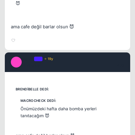
😈
ama cafe değil barlar olsun 😈
Macro
OP
⭐ 19y
M
17 yil once
#20
Önümüzdeki hafta daha bomba yerleri
tanıtacağım 😈