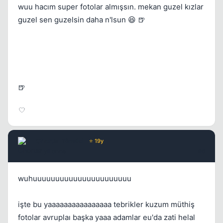
wuu hacım super fotolar almışsın. mekan guzel kızlar
guzel sen guzelsin daha n'lsun 😆 🍺
🍺
Chorus
Yönetici
⭐ 19y
17 yil once
#6
wuhuuuuuuuuuuuuuuuuuuuuuu
işte bu yaaaaaaaaaaaaaaaa tebrikler kuzum müthiş
fotolar avruplaı başka yaaa adamlar eu'da zati helal