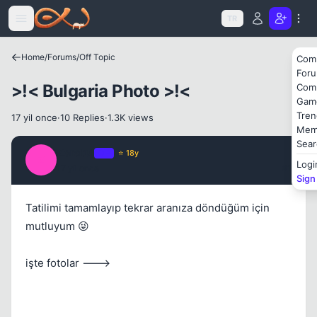
Icerige atla
TR
Home
/
Forums
/
Off Topic
Com
For
>!< Bulgaria Photo >!<
Com
Kapat
Gam
Tren
17 yil once
·
10 Replies
·
1.3K views
Mem
Sear
Zeratul
OP
⭐ 18y
Z
Logi
17 yil once
#1
Sign
Tatilimi tamamlayıp tekrar aranıza döndüğüm için
mutluyum 😜
işte fotolar --->