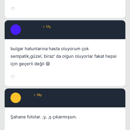
joLLy jaRin
⭐ 17y
J
17 yil once
#9
bulgar hatunlarına hasta oluyorum çok
sempatik,güzel, biraz' da olgun oluyorlar fakat hepsi
için geçerli değil 😄
Prada
⭐ 19y
P
17 yil once
#10
Şahane fotolar. ;y, ,ş çıkarmışsın.