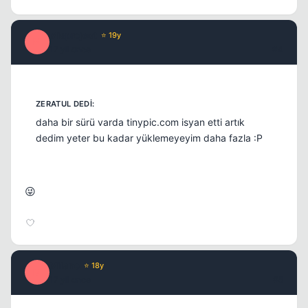
Misproject
⭐ 19y
M
17 yil once
#4
daha bir sürü varda tinypic.com isyan etti artık
dedim yeter bu kadar yüklemeyeyim daha fazla :P
😜
Milano
⭐ 18y
M
17 yil once
#5