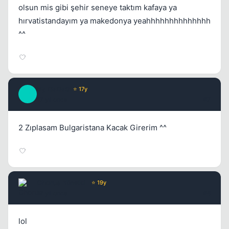
olsun mis gibi şehir seneye taktım kafaya ya
hırvatistandayım ya makedonya yeahhhhhhhhhhhhhh
^^
By_DaDaS
⭐ 17y
B
17 yil once
#7
2 Zıplasam Bulgaristana Kacak Girerim ^^
Chorus
Yönetici
⭐ 19y
17 yil once
#8
lol