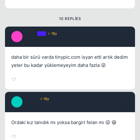
10 REPLIES
Zeratul
OP
⭐ 18y
Z
17 yil once
#2
daha bir sürü varda tinypic.com isyan etti artık dedim
yeter bu kadar yüklemeyeyim daha fazla 😜
FruitFly
⭐ 18y
F
17 yil once
#3
Ordaki kız tanıdık mı yoksa bargirl felan mı 😜 😆