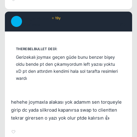
DangerWalker
⭐ 19y
D
17 yil once
#12
Gerizekalı joymax geçen güde bunu benzer bişey
oldu bende pt den çıkamıyordum left yazısı yoktu
xD pt den attırdım kendimi hala sol tarafta resimleri
wardı
hehehe joymaxla alakası yok adamım sen torqueyle
girip dc yada silkroad kapanırsa swap to clientten
tekrar girersen o yazı yok olur ptde kalırsın 👍