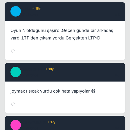
Pride
⭐ 18y
P
17 yil once
#2
Kapat
Oyun N'olduğunu şaşırdı.Geçen günde bir arkadaş
vardı.LTP'den çıkamıyordu.Gerçekten LTP:D
_MaGiCiNe_
⭐ 18y
_
17 yil once
#3
joymax ı sıcak vurdu cok hata yapıyolar 😄
_SilverLine_2
⭐ 17y
_
17 yil once
#4