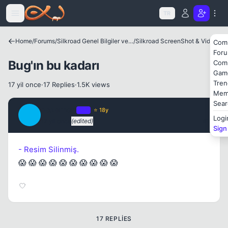
Icerige atla
TR
Kapat
Home
/
Forums
/
Silkroad Genel Bilgiler ve Update Bilgileri
/
Silkroad ScreenShot & Video
Com
For
Bug'ın bu kadarı
Com
Gam
Tren
17 yil once
·
17 Replies
·
1.5K views
Mem
Sear
bozerhan
OP
⭐ 18y
Kapat
B
Logi
17 yil once
(edited)
#1
Sign
- Resim Silinmiş.
😱 😱 😱 😱 😱 😱 😱 😱 😱 😱
17 REPLIES