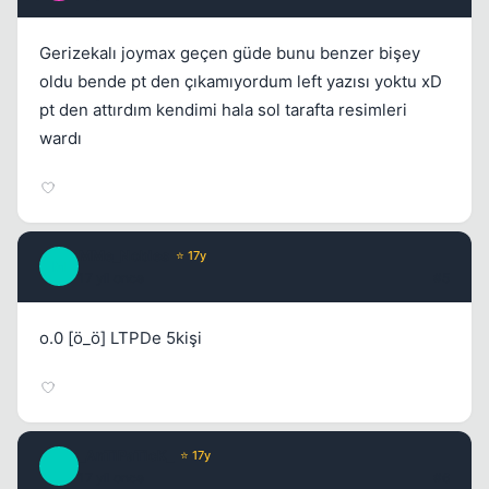
Gerizekalı joymax geçen güde bunu benzer bişey
oldu bende pt den çıkamıyordum left yazısı yoktu xD
pt den attırdım kendimi hala sol tarafta resimleri
wardı
Kapat
MMe_Nobles
⭐ 17y
M
17 yil once
#5
o.0 [ö_ö] LTPDe 5kişi
Kapat
_AnTiPaTicK_
⭐ 17y
_
17 yil once
#6