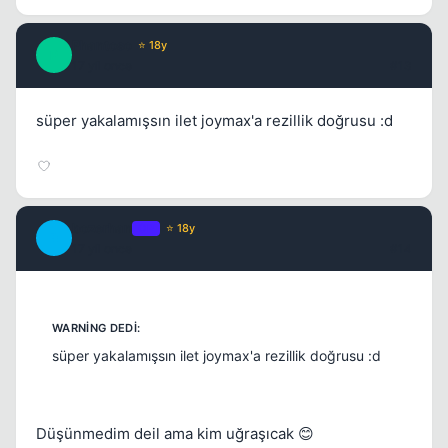
Phantoso
⭐ 18y
P
17 yil once
#13
süper yakalamışsın ilet joymax'a rezillik doğrusu :d
bozerhan
OP
⭐ 18y
B
17 yil once
#14
süper yakalamışsın ilet joymax'a rezillik doğrusu :d
Düşünmedim deil ama kim uğraşıcak 😊