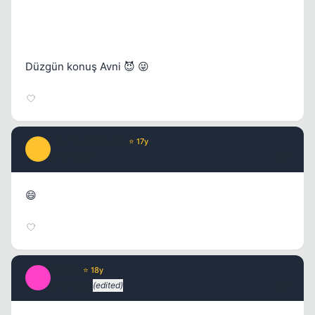
Düzgün konuş Avni 😈 😜
THE_PuNiSHeR-
⭐ 17y
T
17 yil once
#16
😄
exotic
⭐ 18y
E
17 yil once
(edited)
#17