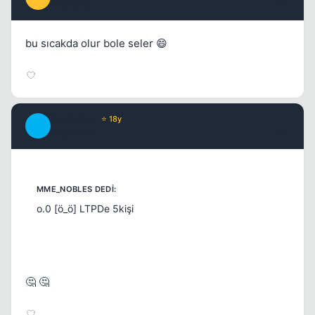
17 yil once
#10
bu sıcakda olur bole seler 😄
BurdurLee
⭐ 18y
B
17 yil once
#11
o.0 [ö_ö] LTPDe 5kişi
🤔 🤔