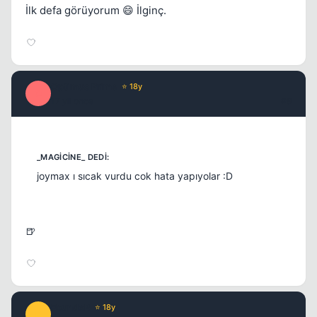
İlk defa görüyorum 😄 İlginç.
Optimus Prime
⭐ 18y
O
17 yil once
#9
joymax ı sıcak vurdu cok hata yapıyolar :D
🍺
FoundeR
⭐ 18y
F