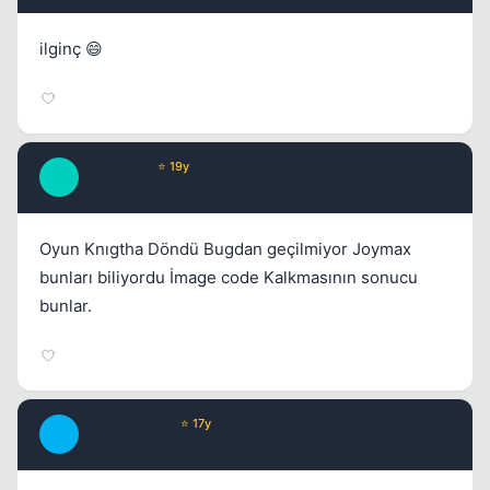
ilginç 😄
fener1907
⭐ 19y
Kapat
F
17 yil once
#7
Oyun Knıgtha Döndü Bugdan geçilmiyor Joymax
bunları biliyordu İmage code Kalkmasının sonucu
bunlar.
SatanicTurtle
⭐ 17y
S
17 yil once
#8