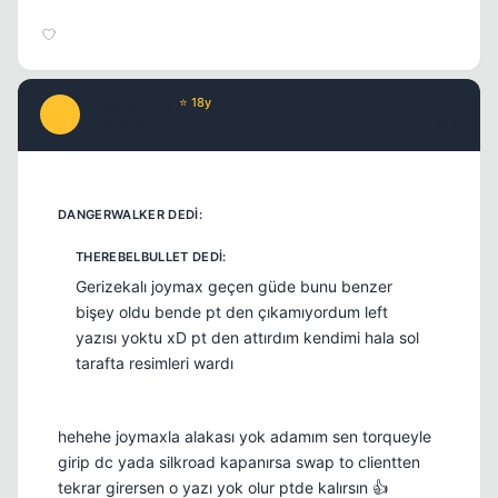
infusserabLe
⭐ 18y
I
17 yil once
#15
Gerizekalı joymax geçen güde bunu benzer
bişey oldu bende pt den çıkamıyordum left
yazısı yoktu xD pt den attırdım kendimi hala sol
tarafta resimleri wardı
hehehe joymaxla alakası yok adamım sen torqueyle
girip dc yada silkroad kapanırsa swap to clientten
tekrar girersen o yazı yok olur ptde kalırsın 👍