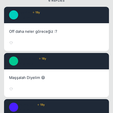
6 REPLIES
Caprice
⭐ 19y
C
17 yil once
#2
Off daha neler göreceğiz :?
LegendLess
⭐ 18y
L
17 yil once
#3
Maşşalah Diyelim 😄
StormHero
⭐ 19y
S
17 yil once
#4