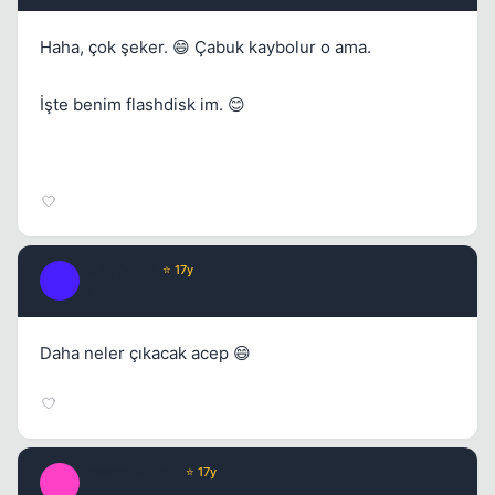
Haha, çok şeker. 😄 Çabuk kaybolur o ama.
İşte benim flashdisk im. 😊
joLLy jaRin
⭐ 17y
J
17 yil once
#5
Daha neler çıkacak acep 😄
ImmorTaLGoD
⭐ 17y
I
17 yil once
#6