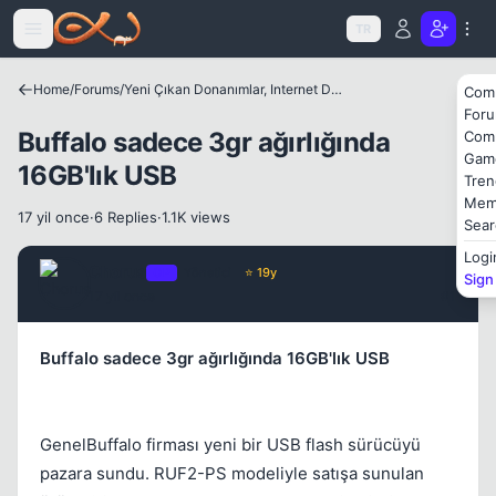
Icerige atla
TR
Kapat
Home
/
Forums
/
Yeni Çıkan Donanımlar, Internet Dünyası ve Benzer Konular
Com
For
Buffalo sadece 3gr ağırlığında
Com
Gam
16GB'lık USB
Tren
Mem
17 yil once
·
6 Replies
·
1.1K views
Sear
Kapat
Logi
Chorus
OP
Yönetici
⭐ 19y
Sign
17 yil once
#1
Buffalo sadece 3gr ağırlığında 16GB'lık USB
GenelBuffalo firması yeni bir USB flash sürücüyü
pazara sundu. RUF2-PS modeliyle satışa sunulan