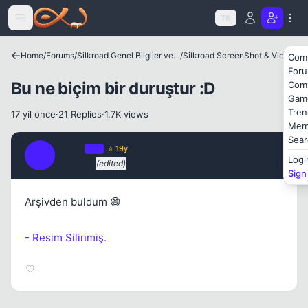
Icerige atla
TR
Kapat
Home
/
Forums
/
Silkroad Genel Bilgiler ve Update Bilgileri
/
Silkroad ScreenShot & Video
Com
For
Bu ne biçim bir duruştur :D
Com
Gam
Tren
17 yil once
·
21 Replies
·
1.7K views
Mem
Sear
Buura
OP
⭐ 19y
B
Logi
17 yil once
(edited)
#1
Sign
Arşivden buldum 😄
Kapat
- Resim Silinmiş.