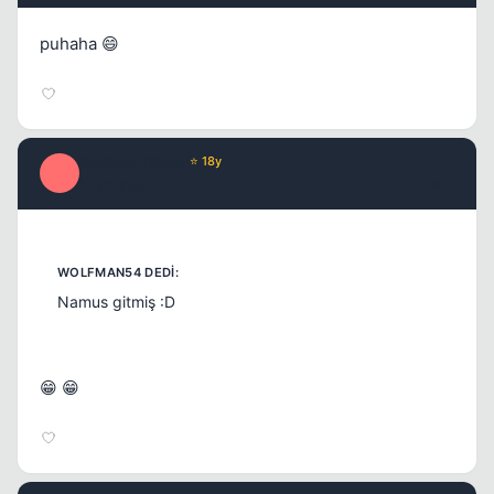
puhaha 😄
Optimus Prime
⭐ 18y
O
17 yil once
#17
Namus gitmiş :D
😁 😁