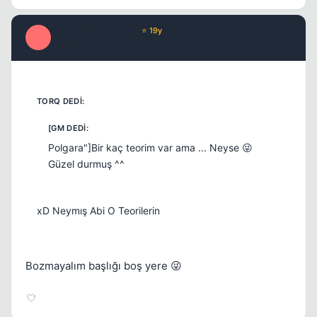
PolgaraWahrenheit
⭐ 19y
P
17 yil once
#6
Kapat
Polgara"]Bir kaç teorim var ama ... Neyse 😜
Güzel durmuş ^^
xD Neymış Abi O Teorilerin
Bozmayalım başlığı boş yere 😜