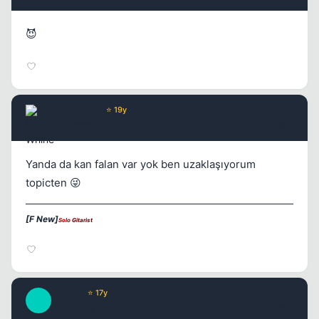
😈
Wax Whine
⭐ 19y
17 yil once
#15
Yanda da kan falan var yok ben uzaklaşıyorum
topicten 😜
[F New]
Solo
Gitarist
Platiny
⭐ 17y
P
17 yil once
#16