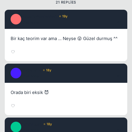
21 REPLIES
PolgaraWahrenheit
⭐ 19y
Kapat
P
17 yil once
#2
Bir kaç teorim var ama ... Neyse 😜 Güzel durmuş ^^
Fre3sTyLe
⭐ 18y
F
17 yil once
#3
Orada biri eksik 😈
Kapat
Fahmlugat
⭐ 18y
F
17 yil once
#4