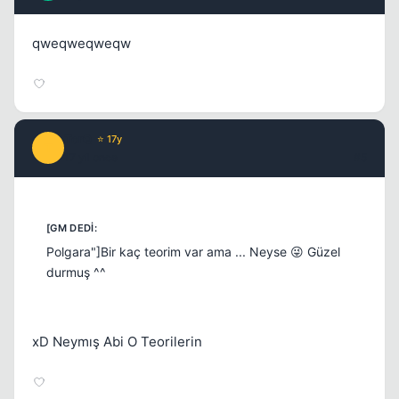
qweqweqweqw
Kapat
TorQ
⭐ 17y
T
17 yil once
#5
Polgara"]Bir kaç teorim var ama ... Neyse 😜 Güzel
durmuş ^^
Kapat
xD Neymış Abi O Teorilerin