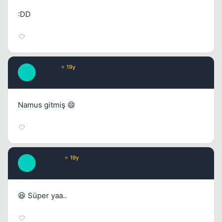
:DD
Mirage
⭐ 19y
M
17 yil once
#10
Namus gitmiş 😄
Quensis
⭐ 19y
Q
17 yil once
#11
😆 Süper yaa..