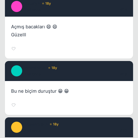
Brooklyn
⭐ 18y
B
17 yil once
#18
Açmış bacakları 😄 😄
Güzelll
Unreminical
⭐ 18y
U
17 yil once
#19
Bu ne biçim duruştur 😁 😁
infusserabLe
⭐ 18y
I
17 yil once
#20