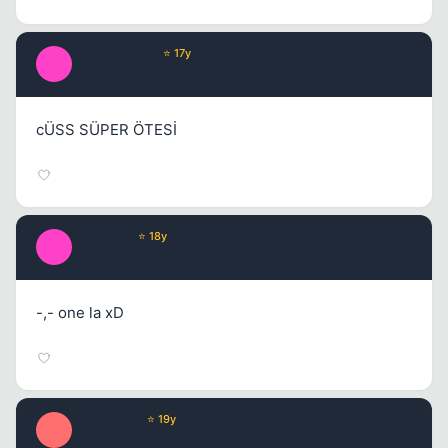
_SilverLine_2
⭐ 17y
_
17 yil once
#12
cÜSS SÜPER ÖTESİ
HolyGirls
⭐ 18y
H
17 yil once
#13
-,- one la xD
Misproject
⭐ 19y
M
17 yil once
#14