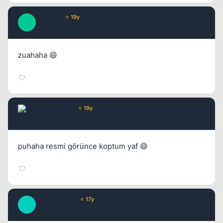
Tatanga
⭐ 19y
T
17 yil once
#7
zuahaha 😄
DukeNukem
⭐ 19y
17 yil once
#8
puhaha resmi görünce koptum yaf 😄
MMe_Nobles
⭐ 17y
M
17 yil once
#9