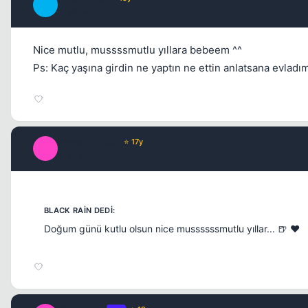
S
17 yil once
Nice mutlu, mussssmutlu yıllara bebeem ^^
Ps: Kaç yaşına girdin ne yaptın ne ettin anlatsana evladım
ImmorTaLGoD
⭐ 17y
I
17 yil once
Doğum günü kutlu olsun nice mussssssmutlu yıllar... 🍺 ❤️