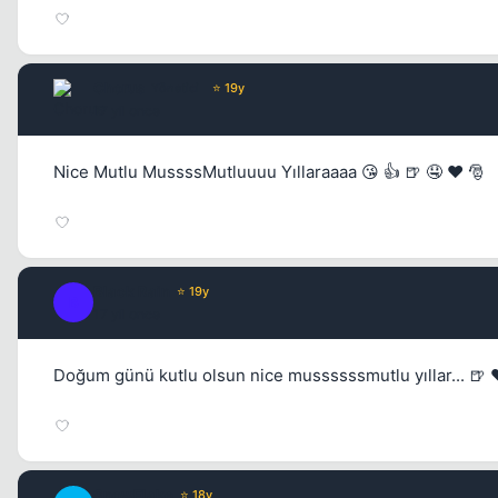
Chorus
Yönetici
⭐ 19y
17 yil once
Nice Mutlu MussssMutluuuu Yıllaraaaa 😘 👍 🍺 🤤 ❤️ 🎅
Black Rain
⭐ 19y
B
17 yil once
Doğum günü kutlu olsun nice mussssssmutlu yıllar... 🍺 
SnowFlake
⭐ 18y