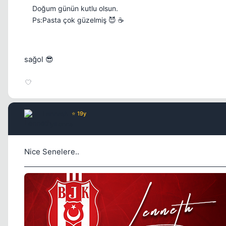
Doğum günün kutlu olsun.
Ps:Pasta çok güzelmiş 😈 ☕
sağol 😎
Lenneth
⭐ 19y
17 yil once
Nice Senelere..