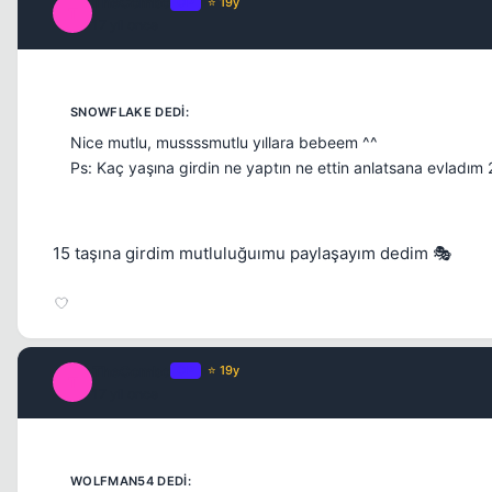
TheCombo
OP
⭐ 19y
T
17 yil once
Nice mutlu, mussssmutlu yıllara bebeem ^^
Ps: Kaç yaşına girdin ne yaptın ne ettin anlatsana evladım 2
15 taşına girdim mutluluğuımu paylaşayım dedim 🎭
TheCombo
OP
⭐ 19y
T
17 yil once