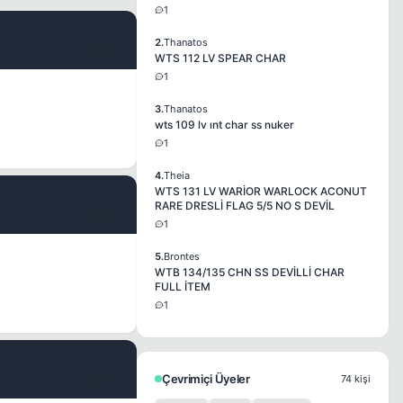
1
2.
Thanatos
#2
WTS 112 LV SPEAR CHAR
1
3.
Thanatos
wts 109 lv ınt char ss nuker
1
4.
Theia
WTS 131 LV WARİOR WARLOCK ACONUT
RARE DRESLİ FLAG 5/5 NO S DEVİL
#3
1
5.
Brontes
WTB 134/135 CHN SS DEVİLLİ CHAR
FULL İTEM
1
#4
Çevrimiçi Üyeler
74 kişi