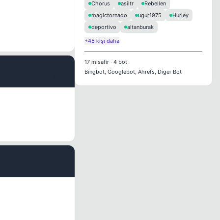
Chorus
asiltr
Rebellen
magictornado
ugur1975
Hurley
deportivo
altanburak
+45 kişi daha
17
misafir
·
4
bot
Bingbot, Googlebot, Ahrefs, Diger Bot
#5
#6