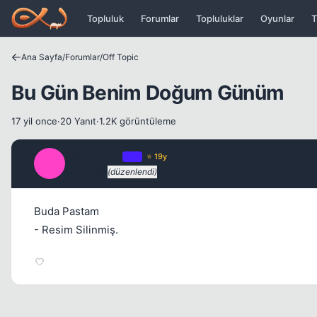
Icerige atla
Topluluk
Forumlar
Topluluklar
Oyunlar
T
Ana Sayfa
/
Forumlar
/
Off Topic
Bu Gün Benim Doğum Günüm
17 yil once
·
20 Yanıt
·
1.2K görüntüleme
TheCombo
OP
⭐ 19y
T
17 yil once
(düzenlendi)
Buda Pastam
- Resim Silinmiş.