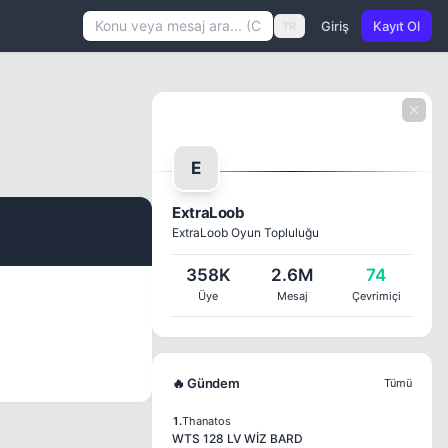
Giriş
Kayıt Ol
TR
E
ExtraLoob
ExtraLoob Oyun Topluluğu
#1
358K
2.6M
74
Üye
Mesaj
Çevrimiçi
🔥 Gündem
Tümü
1.
Thanatos
WTS 128 LV WİZ BARD