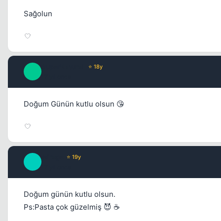
Sağolun
SuperNaturaL
⭐ 18y
S
17 yil once
Doğum Günün kutlu olsun 😘
Mirage
⭐ 19y
M
17 yil once
Doğum günün kutlu olsun.
Ps:Pasta çok güzelmiş 😈 ☕