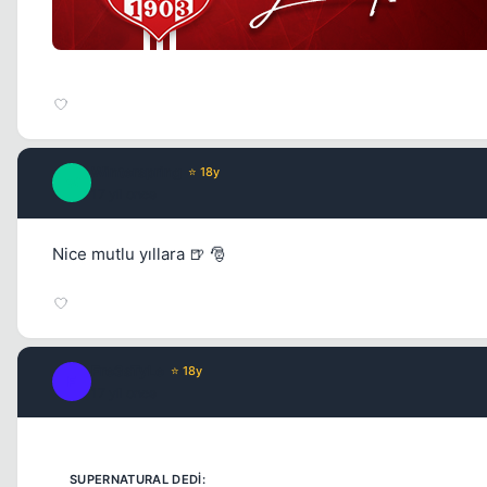
Winterspring
⭐ 18y
W
17 yil once
Nice mutlu yıllara 🍺 🎅
Fre3sTyLe
⭐ 18y
F
17 yil once