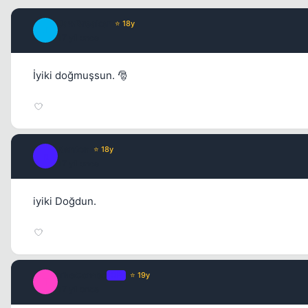
JawBreaker
⭐ 18y
J
17 yil once
İyiki doğmuşsun. 🎅
Renton
⭐ 18y
R
17 yil once
iyiki Doğdun.
TheCombo
OP
⭐ 19y
T
17 yil once