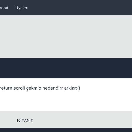
rend
Üyeler
Kapat
return scroll çekmio nedendirr arklar:((
Kapat
10 YANIT