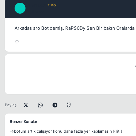
fener1907
⭐ 19y
F
17 yil once
Arkadas sro Bot demiş. RaPS0Dy Sen Bir bakın Oralarda Repai
Paylaş:
Benzer Konular
botum artık çalışıyor konu daha fazla yer kaplamasın kilit !