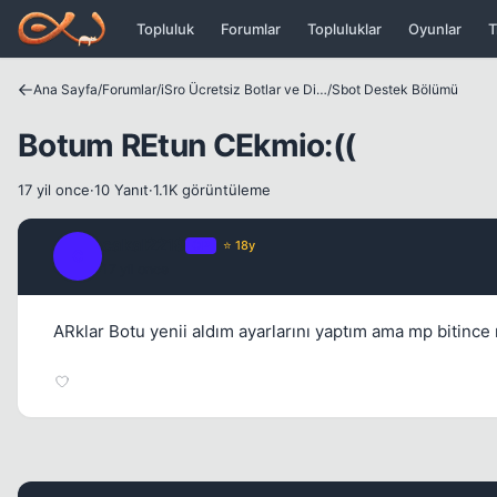
Icerige atla
Topluluk
Forumlar
Topluluklar
Oyunlar
T
Ana Sayfa
/
Forumlar
/
iSro Ücretsiz Botlar ve Diğer Programlar
/
Sbot Destek Bölümü
Botum REtun CEkmio:((
17 yil once
·
10 Yanıt
·
1.1K görüntüleme
cakal2219
OP
⭐ 18y
C
17 yil once
ARklar Botu yenii aldım ayarlarını yaptım ama mp bitince 