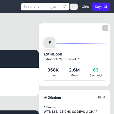
Giriş
Kayıt Ol
TR
E
ExtraLoob
ExtraLoob Oyun Topluluğu
#1
358K
2.6M
63
Üye
Mesaj
Çevrimiçi
🔥 Gündem
Tümü
1.
Brontes
WTB 134/135 CHN SS DEVİLLİ CHAR