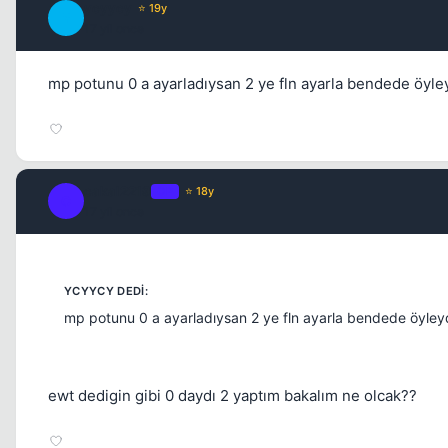
ycyycy
⭐ 19y
Y
17 yil once
mp potunu 0 a ayarladıysan 2 ye fln ayarla bendede öyle
cakal2219
OP
⭐ 18y
C
17 yil once
mp potunu 0 a ayarladıysan 2 ye fln ayarla bendede öyley
ewt dedigin gibi 0 daydı 2 yaptım bakalım ne olcak??