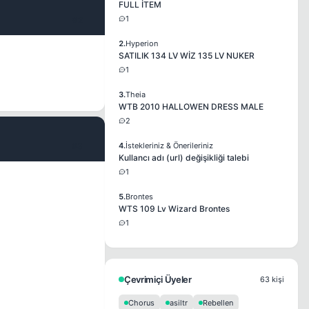
FULL İTEM
1
#2
2.
Hyperion
SATILIK 134 LV WİZ 135 LV NUKER
1
3.
Theia
WTB 2010 HALLOWEN DRESS MALE
2
#3
4.
İstekleriniz & Önerileriniz
Kullancı adı (url) değişikliği talebi
1
5.
Brontes
WTS 109 Lv Wizard Brontes
1
Çevrimiçi Üyeler
63 kişi
Chorus
asiltr
Rebellen