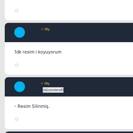
ycyycy
⭐ 19y
Y
17 yil once
1dk resim i koyuyorum
ycyycy
⭐ 19y
Y
17 yil once
(düzenlendi)
- Resim Silinmiş.