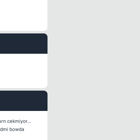
#6
#7
rn cekmiyor...
sidmi bowda