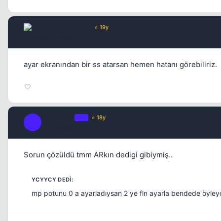
Chorus
Yönetici
⭐ 19y
17 yil once
ayar ekranından bir ss atarsan hemen hatanı görebiliriz.
cakal2219
OP
⭐ 18y
C
17 yil once
Sorun çözüldü tmm ARkın dedigi gibiymiş..
mp potunu 0 a ayarladıysan 2 ye fln ayarla bendede öyley