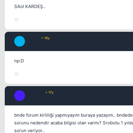
SAol KARDEŞ..
ycyycy
⭐ 19y
Y
17 yil once
np:D
Explosive
⭐ 17y
E
17 yil once
bnde forum kirliliği yapmıyayım buraya yazayım.. bndede
sorunu nedendir acaba bilgisi olan varmı? Srobotu 1 yıld
sorun veriyor..