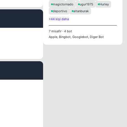
magictornado
ugur1975
Hurley
deportivo
altanburak
+44 kişi daha
#4
7
misafir
·
4
bot
Apple, Bingbot, Googlebot, Diger Bot
#5