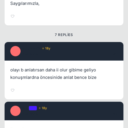
Saygılarımızla,
7 REPLIES
fsdfqwe23
⭐ 18y
F
17 yil once
#2
olayı b anlatırsan daha ii olur gibime geliyo
konuşmlardna öncesinide anlat bence bize
redo
OP
⭐ 18y
R
17 yil once
#3