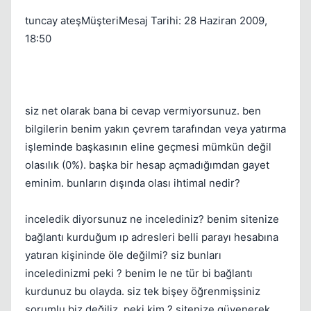
tuncay ateşMüşteriMesaj Tarihi: 28 Haziran 2009,
18:50
siz net olarak bana bi cevap vermiyorsunuz. ben
bilgilerin benim yakın çevrem tarafından veya yatırma
işleminde başkasının eline geçmesi mümkün değil
olasılık (0%). başka bir hesap açmadığımdan gayet
eminim. bunların dışında olası ihtimal nedir?
inceledik diyorsunuz ne incelediniz? benim sitenize
bağlantı kurduğum ıp adresleri belli parayı hesabına
yatıran kişininde öle değilmi? siz bunları
inceledinizmi peki ? benim le ne tür bi bağlantı
kurdunuz bu olayda. siz tek bişey öğrenmişsiniz
sorumlu biz değiliz. peki kim ? sitenize güvenerek