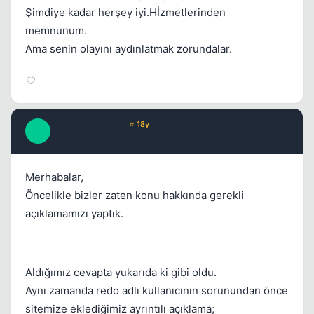
Şimdiye kadar herşey iyi.Hİzmetlerinden
memnunum.
Ama senin olayını aydınlatmak zorundalar.
TurkiyeBotsmall
⭐ 18y
T
17 yil once
#7
Merhabalar,
Öncelikle bizler zaten konu hakkında gerekli
açıklamamızı yaptık.
Aldığımız cevapta yukarıda ki gibi oldu.
Aynı zamanda redo adlı kullanıcının sorunundan önce
sitemize eklediğimiz ayrıntılı açıklama;