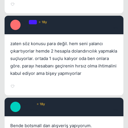
redo
OP
⭐ 18y
R
17 yil once
#5
zaten söz konusu para değil. hem seni yalancı
çıkartıyorlar hemde 2 hesapla dolandırıcılık yapmakla
suçluyorlar. ortada 1 suçlu kalıyor oda ben onlara
göre. parayı hesabanı geçirenin hırsız olma ihtimalini
kabul ediyor ama bişey yapmıyorlar
zeki_ce
⭐ 18y
Z
17 yil once
#6
Bende botsmall dan alışveriş yapıyorum.