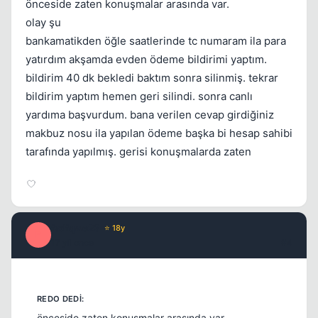
önceside zaten konuşmalar arasında var.
olay şu
bankamatikden öğle saatlerinde tc numaram ila para
yatırdım akşamda evden ödeme bildirimi yaptım.
bildirim 40 dk bekledi baktım sonra silinmiş. tekrar
bildirim yaptım hemen geri silindi. sonra canlı
yardıma başvurdum. bana verilen cevap girdiğiniz
makbuz nosu ila yapılan ödeme başka bi hesap sahibi
tarafında yapılmış. gerisi konuşmalarda zaten
fsdfqwe23
⭐ 18y
F
17 yil once
#4
önceside zaten konuşmalar arasında var.