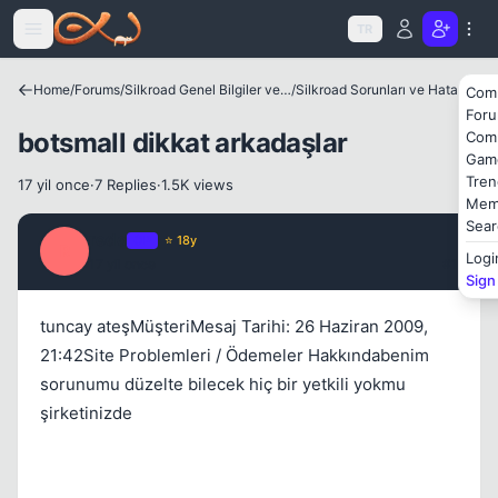
Icerige atla
TR
Home
/
Forums
/
Silkroad Genel Bilgiler ve Update Bilgileri
/
Silkroad Sorunları ve Hataları
Com
For
botsmall dikkat arkadaşlar
Com
Gam
Tren
17 yil once
·
7 Replies
·
1.5K views
Mem
Sear
redo
OP
⭐ 18y
R
Logi
17 yil once
#1
Sign
tuncay ateşMüşteriMesaj Tarihi: 26 Haziran 2009,
21:42Site Problemleri / Ödemeler Hakkındabenim
sorunumu düzelte bilecek hiç bir yetkili yokmu
şirketinizde