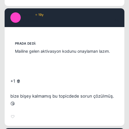
Leader
⭐ 19y
L
17 yil once
#6
Mailine gelen aktivasyon kodunu onaylaman lazım.
+1 🍿
bize bişey kalmamış bu topicdede sorun çözülmüş.
😘