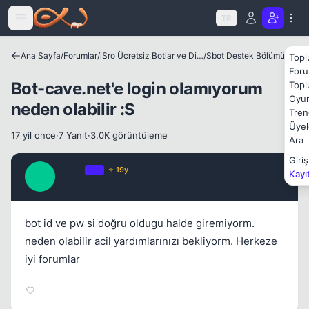
Icerige atla
TR
Ana Sayfa
/
Forumlar
/
iSro Ücretsiz Botlar ve Diğer Programlar
/
Sbot Destek Bölümü
Topl
Foru
Bot-cave.net'e login olamıyorum
Topl
Oyun
neden olabilir :S
Tren
Üyel
17 yil once
·
7 Yanıt
·
3.0K görüntüleme
Ara
Giriş
pisiko
OP
⭐ 19y
Kayı
P
17 yil once
#1
bot id ve pw si doğru oldugu halde giremiyorm.
Kapat
neden olabilir acil yardımlarınızı bekliyorm. Herkeze
iyi forumlar