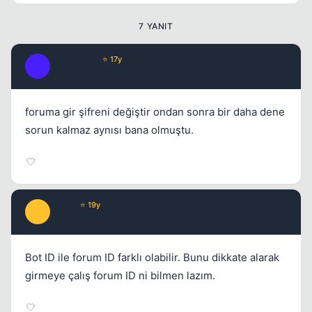
7 YANIT
Kapat
joLLy jaRin
⭐ 17y
J
17 yil once
#2
foruma gir şifreni değiştir ondan sonra bir daha dene
sorun kalmaz aynısı bana olmuştu.
Prada
⭐ 19y
P
17 yil once
#3
Bot ID ile forum ID farklı olabilir. Bunu dikkate alarak
girmeye çalış forum ID ni bilmen lazım.