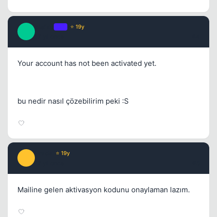
pisiko
OP
⭐ 19y
P
17 yil once
#4
Your account has not been activated yet.
bu nedir nasıl çözebilirim peki :S
Prada
⭐ 19y
P
17 yil once
#5
Mailine gelen aktivasyon kodunu onaylaman lazım.