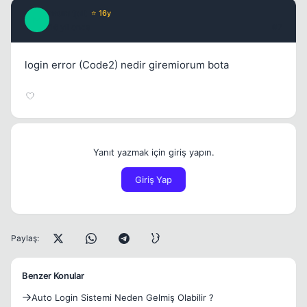
muratpit
⭐ 16y
M
16 yil once
#7
login error (Code2) nedir giremiorum bota
Yanıt yazmak için giriş yapın.
Giriş Yap
Paylaş:
Benzer Konular
Auto Login Sistemi Neden Gelmiş Olabilir ?