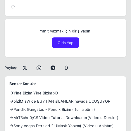
Yanıt yazmak için giriş yapın.
Giriş Yap
Paylaş:
Benzer Konular
Yine Bizim Yine Bizim xD
bİZİM sW de EGYTİAN sİLAHLAR havada UÇUŞUYOR
Pendik Gangstas - Pendik Bizim ( full albüm )
MrT3chn0;C# Video Tutorial Downloader(Videolu Dersler)
Sony Vegas Dersleri 2! (Mask Yapımı) (Videolu Anlatım)