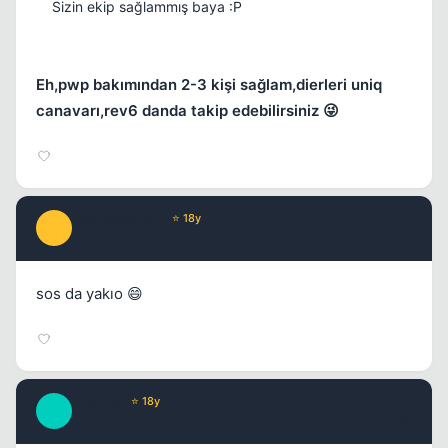
Sizin ekip sağlammış baya :P
Eh,pwp bakımından 2-3 kişi sağlam,dierleri uniq
canavarı,rev6 danda takip edebilirsiniz 😜
LadySunBurN_
⭐ 18y
L
17 yil once
#4
sos da yakıo 😄
CharLes
⭐ 18y
C
17 yil once
#5