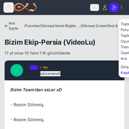
Icerige atla
TR
Ana
Topl
/
Forumlar
/
Silkroad Genel Bilgiler ve Update Bilgileri
/
Silkroad ScreenShot & Video
Sayfa
Kapat
Foru
Topl
Bizim Ekip-Persia (VideoLu)
Oyun
Tren
Üyel
17 yil once
·
10 Yanıt
·
1.1K görüntüleme
Ara
Kai
Giriş
OP
⭐ 18y
K
Kayı
17 yil once
(düzenlendi)
#1
ßizim Team'dan ssLer xD
- Resim Silinmiş.
- Resim Silinmiş.