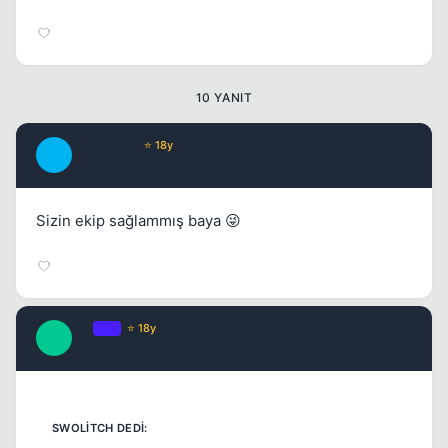
Kapat
10 YANIT
BurdurLee
⭐ 18y
B
17 yil once
#2
Sizin ekip sağlammış baya 😜
Kai
OP
⭐ 18y
K
17 yil once
#3