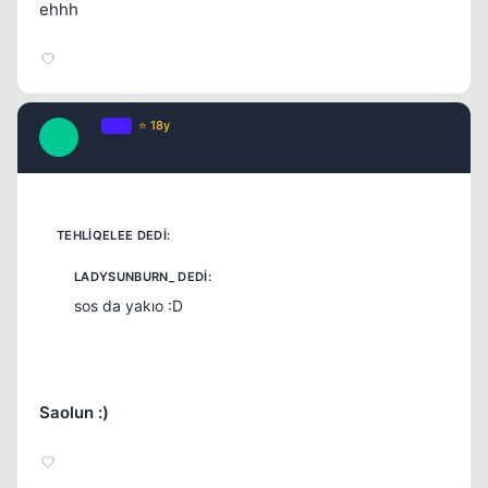
ehhh
Kai
OP
⭐ 18y
K
17 yil once
#8
sos da yakıo :D
Saolun :)