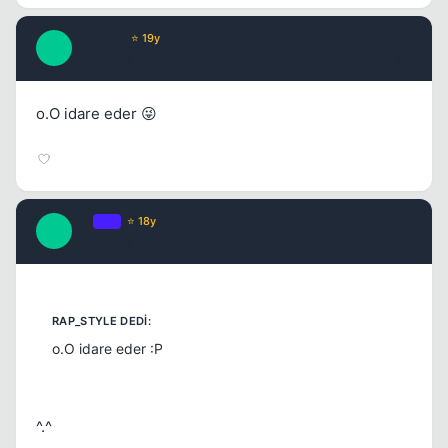
Tatanga
⭐ 19y
T
17 yil once
#9
o.O idare eder 😜
Kai
OP
⭐ 18y
K
17 yil once
#10
o.O idare eder :P
^.^