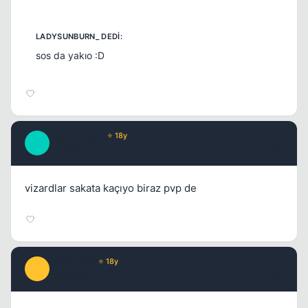
sos da yakıo :D
_MaGiCiNe_
⭐ 18y
_
17 yil once
#6
vizardlar sakata kaçıyo biraz pvp de
gokhan50
⭐ 18y
G
17 yil once
#7