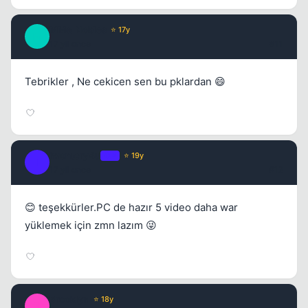
MMe_Nobles
⭐ 17y
M
17 yil once
#11
Tebrikler , Ne cekicen sen bu pklardan 😄
iwontcry4u
OP
⭐ 19y
I
17 yil once
#12
😊 teşekkürler.PC de hazır 5 video daha war
yüklemek için zmn lazım 😜
Brooklyn
⭐ 18y
B