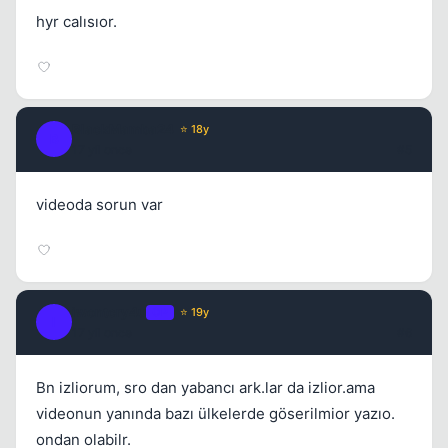
hyr calısıor.
BlackMamba24
⭐ 18y
B
17 yil once
#5
videoda sorun var
iwontcry4u
OP
⭐ 19y
I
17 yil once
#6
Bn izliorum, sro dan yabancı ark.lar da izlior.ama
videonun yanında bazı ülkelerde göserilmior yazıo.
ondan olabilr.