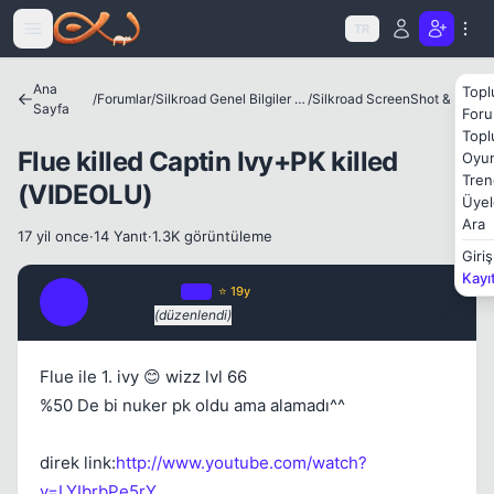
Icerige atla
TR
Ana
Topl
/
Forumlar
/
Silkroad Genel Bilgiler ve Update Bilgileri
/
Silkroad ScreenShot & Video
Sayfa
Foru
Kapat
Topl
Flue killed Captin Ivy+PK killed
Oyun
Tren
(VIDEOLU)
Üyel
Ara
17 yil once
·
14 Yanıt
·
1.3K görüntüleme
Giriş
Kayı
iwontcry4u
OP
⭐ 19y
I
17 yil once
(düzenlendi)
#1
Kapat
Flue ile 1. ivy 😊 wizz lvl 66
%50 De bi nuker pk oldu ama alamadı^^
direk link:
http://www.youtube.com/watch?
v=LYIbrbPe5rY