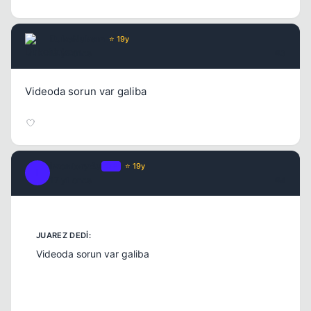
DukeNukem
⭐ 19y
17 yil once
#3
Videoda sorun var galiba
Kapat
iwontcry4u
OP
⭐ 19y
I
17 yil once
#4
Kapat
Videoda sorun var galiba