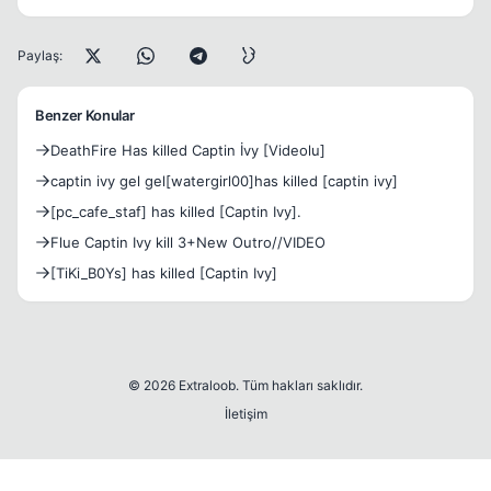
Paylaş:
Benzer Konular
DeathFire Has killed Captin İvy [Videolu]
captin ivy gel gel[watergirl00]has killed [captin ivy]
[pc_cafe_staf] has killed [Captin Ivy].
Flue Captin Ivy kill 3+New Outro//VIDEO
[TiKi_B0Ys] has killed [Captin Ivy]
© 2026 Extraloob. Tüm hakları saklıdır.
İletişim