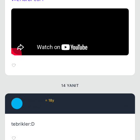
Kapat
Kapat
14 YANIT
BurdurLee
⭐ 18y
B
17 yil once
#2
tebrikler:D
Kapat