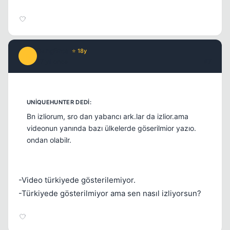
BangBros
⭐ 18y
B
17 yil once
#7
Bn izliorum, sro dan yabancı ark.lar da izlior.ama
videonun yanında bazı ülkelerde göserilmior yazıo.
ondan olabilr.
-Video türkiyede gösterilemiyor.
-Türkiyede gösterilmiyor ama sen nasıl izliyorsun?