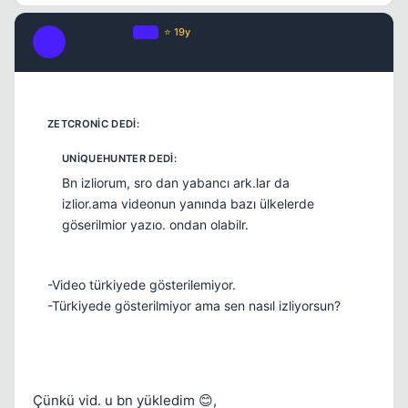
iwontcry4u
OP
⭐ 19y
I
17 yil once
#8
Bn izliorum, sro dan yabancı ark.lar da
izlior.ama videonun yanında bazı ülkelerde
göserilmior yazıo. ondan olabilr.
-Video türkiyede gösterilemiyor.
-Türkiyede gösterilmiyor ama sen nasıl izliyorsun?
Çünkü vid. u bn yükledim 😊,