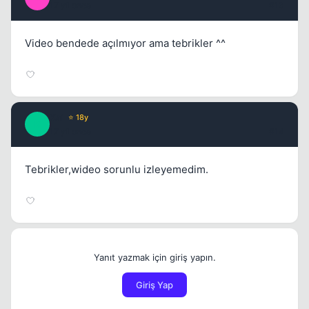
17 yil once
#13
Video bendede açılmıyor ama tebrikler ^^
Kai
⭐ 18y
K
17 yil once
#14
Tebrikler,wideo sorunlu izleyemedim.
Yanıt yazmak için giriş yapın.
Giriş Yap