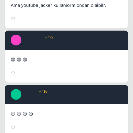
Ama youtube jacker kullanıorm ondan olaibilr.
Black Pearl
⭐ 17y
B
17 yil once
#9
😄 😄 😄
Tatanga
⭐ 19y
T
17 yil once
#10
😄 😄 😄 😄