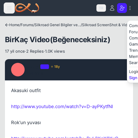
Icerige atla
TR
Home
/
Forums
/
Silkroad Genel Bilgiler ve Update Bilgileri
/
Silkroad ScreenShot & Video
Com
For
BirKaç Video(Beğeneceksiniz)
Com
Gam
Tren
17 yil once
·
2 Replies
·
1.0K views
Mem
Sear
_UzZy_
OP
⭐ 18y
Kapat
_
Logi
17 yil once
#1
Sign
Akasuki outfit
http://www.youtube.com/watch?v=D-ayPKytfNI
Rok'un yuvası