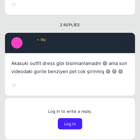
2 REPLIES
exotic
⭐ 18y
E
17 yil once
#2
Akasuki outfit dress gibi bisimianlamadm 😄 ama son
videodaki gorile benziyen pet cok şirinmiş 😄 😄 😄
Log in to write a reply.
Log In