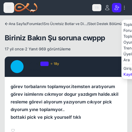
Icerige atla
TR
Kapat
Ana Sayfa
/
Forumlar
/
iSro Ücretsiz Botlar ve Diğer Programlar
/
Sbot Destek Bölümü
Topl
Foru
Biriniz Bakın Şu soruna cwppp
Topl
Oyun
Tren
17 yil once
·
2 Yanıt
·
969 görüntüleme
Üyel
Ara
skyLion
OP
⭐ 18y
S
Giriş
17 yil once
#1
Kayı
görev torbalarını toplamıyor.itemsten aratıyorum
görev isimlerını cıkmıyor dogur yazdıgım halde.skil
resleme görevi alıyorum yazıyorum cıkıyor pick
dıyorum yıne toplamıyor..
bottaki pick ve pick yourself tıklı