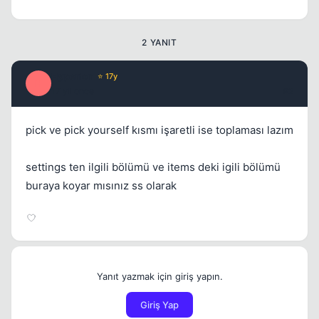
2 YANIT
Hyperion
⭐ 17y
H
17 yil once
#2
pick ve pick yourself kısmı işaretli ise toplaması lazım
settings ten ilgili bölümü ve items deki igili bölümü
buraya koyar mısınız ss olarak
Yanıt yazmak için giriş yapın.
Giriş Yap