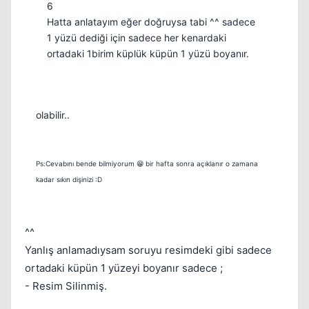
6
Hatta anlatayım eğer doğruysa tabi ^^ sadece
1 yüzü dediği için sadece her kenardaki
ortadaki 1birim küplük küpün 1 yüzü boyanır.
olabilir..
Ps:Cevabını bende bilmiyorum 😁 bir hafta sonra açıklanır o zamana
kadar sıkın dişinizi :D
^^
Yanlış anlamadıysam soruyu resimdeki gibi sadece
ortadaki küpün 1 yüzeyi boyanır sadece ;
- Resim Silinmiş.