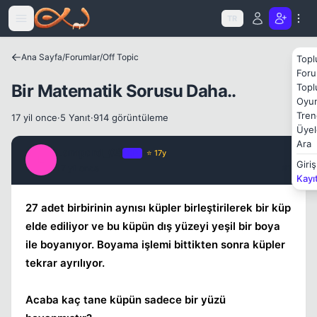
Icerige atla
TR
Ana Sayfa
/
Forumlar
/
Off Topic
Topl
Foru
Bir Matematik Sorusu Daha..
Topl
Oyun
Tren
17 yil once
·
5 Yanıt
·
914 görüntüleme
Üyel
Ara
Lampard_08
OP
⭐ 17y
L
Giriş
17 yil once
#1
Kayı
27 adet birbirinin aynısı küpler birleştirilerek bir küp
elde ediliyor ve bu küpün dış yüzeyi yeşil bir boya
ile boyanıyor. Boyama işlemi bittikten sonra küpler
tekrar ayrılıyor.
Acaba kaç tane küpün sadece bir yüzü