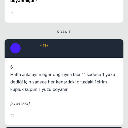
boyanmıştır?
5 YANIT
hmzsnmz
⭐ 19y
H
17 yil once
#2
Kapat
6
Hatta anlatayım eğer doğruysa tabi ^^ sadece 1 yüzü
dediği için sadece her kenardaki ortadaki 1birim
küplük küpün 1 yüzü boyanır.
[ek #12654]