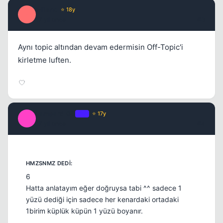
Milano
⭐ 18y
M
17 yil once
#3
Aynı topic altından devam edermisin Off-Topic'i
kirletme luften.
Lampard_08
OP
⭐ 17y
L
17 yil once
#4
6
Hatta anlatayım eğer doğruysa tabi ^^ sadece 1
yüzü dediği için sadece her kenardaki ortadaki
1birim küplük küpün 1 yüzü boyanır.