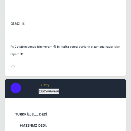
olabilir..
Ps:Cevabını bende bilmiyorum 😁 bir hafta sonra açıklanır o zamana kadar sıkın
dişinizi :D
hmzsnmz
⭐ 19y
H
17 yil once
(düzenlendi)
#5