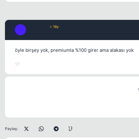
StormHero
⭐ 19y
S
17 yil once
öyle birşey yok, premiumla %100 girer ama alakası yok
Paylaş: