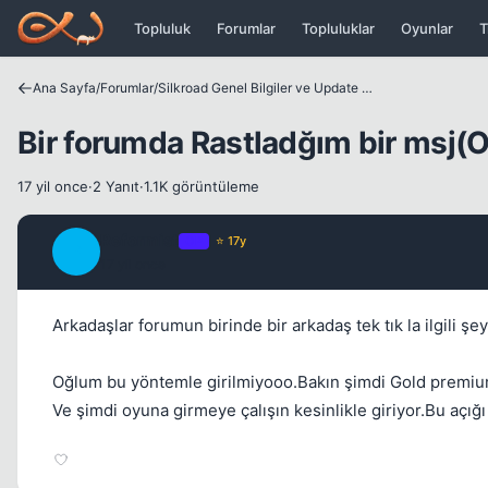
Icerige atla
Topluluk
Forumlar
Topluluklar
Oyunlar
T
Ana Sayfa
/
Forumlar
/
Silkroad Genel Bilgiler ve Update Bilgileri
Bir forumda Rastladğım bir msj(O
17 yil once
·
2 Yanıt
·
1.1K görüntüleme
Reformist
OP
⭐ 17y
R
17 yil once
Arkadaşlar forumun birinde bir arkadaş tek tık la ilgili şey
Oğlum bu yöntemle girilmiyooo.Bakın şimdi Gold premium
Ve şimdi oyuna girmeye çalışın kesinlikle giriyor.Bu açığı ka