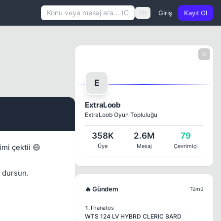
Giriş
Kayıt Ol
TR
E
ExtraLoob
ExtraLoob Oyun Topluluğu
#1
358K
2.6M
79
imi çektii 😄
Üye
Mesaj
Çevrimiçi
 dursun.
🔥 Gündem
Tümü
1.
Thanatos
WTS 124 LV HYBRD CLERIC BARD