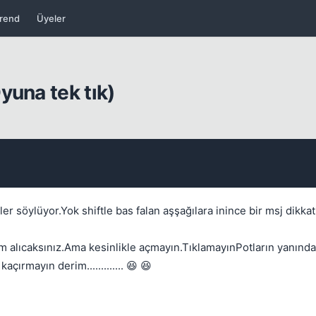
Kapat
rend
Üyeler
yuna tek tık)
Kapat
ler söylüyor.Yok shiftle bas falan aşşağılara inince bir msj dikkat
 alıcaksınız.Ama kesinlikle açmayın.TıklamayınPotların yanında
çırmayın derim............. 😆 😆