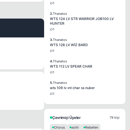
1
2.
Thanatos
WTS 124 LV STR WARRIOR JOB100 LV
HUNTER
1
#2
3.
Thanatos
WTS 128 LV WİZ BARD
1
4.
Thanatos
WTS 112 LV SPEAR CHAR
1
5.
Thanatos
wts 109 lv ınt char ss nuker
1
Çevrimiçi Üyeler
79 kişi
Chorus
asiltr
Rebellen