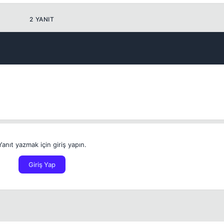
2 YANIT
💎
Mevcut reputation puanın
-
Yanıt yazmak için giriş yapın.
Bounty miktarı
Giriş Yap
Kalıcı
1 gün
3 gün
7 gün
30 gün
1 ile 5000 arasında reputation puanı
Bu kullanıcının son içeriğini de sil
Kalış süresi
Spam hesabını hızlıca temizlemek için işaretleyin.
İptal