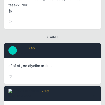
tesekkurler.
👍
7 YANIT
attix12
⭐ 17y
A
17 yil once
#2
of of of , ne diyelim artik ...
Chorus
Yönetici
⭐ 19y
17 yil once
#3