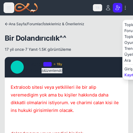
Icerige atla
TR
Ana Sayfa
/
Forumlar
/
İstekleriniz & Önerileriniz
Topl
Foru
Bir Dolandırıcılık^^
Topl
Oyun
Tren
17 yil once
·
7 Yanıt
·
1.5K görüntüleme
Üyel
Ara
gs_scrpn
OP
⭐ 19y
G
Giriş
17 yil once
(düzenlendi)
#1
Kayı
Extraloob sitesi veya yetkilileri ile bir alip
Kapat
veremedigim yok ama bu kişiler hakkında daha
dikkatli olmalarini istiyorum. ve charimi calan kisi ile
ins hukuki girisimlerim olacak.