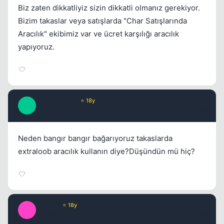
Biz zaten dikkatliyiz sizin dikkatli olmanız gerekiyor.
Bizim takaslar veya satışlarda "Char Satışlarında
Aracılık" ekibimiz var ve ücret karşılığı aracılık
yapıyoruz.
Winterspring
⭐ 18y
W
17 yil once
#4
Neden bangır bangır bağarıyoruz takaslarda
extraloob aracılık kullanın diye?Düşündün mü hiç?
Zeratul
⭐ 18y
Z
17 yil once
#5