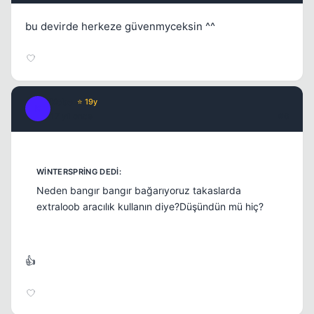
bu devirde herkeze güvenmyceksin ^^
Kobe
⭐ 19y
K
17 yil once
#6
Neden bangır bangır bağarıyoruz takaslarda
extraloob aracılık kullanın diye?Düşündün mü hiç?
👍