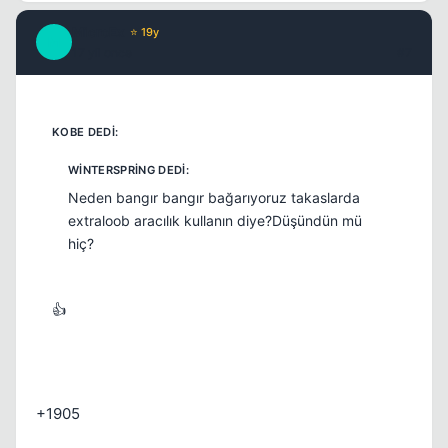
MicroEx
⭐ 19y
M
17 yil once
#7
Neden bangır bangır bağarıyoruz takaslarda
extraloob aracılık kullanın diye?Düşündün mü
hiç?
👍
+1905