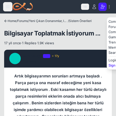
Icerige atla
TR
Home
/
Forums
/
Yeni Çıkan Donanımlar, Internet Dünyası ve Benzer Konular
/
Sistem Önerileri
Com
For
Bilgisayar Toplatmak İstiyorum ...
Com
Gam
Tren
17 yil once
·
1 Replies
·
1.9K views
Mem
Sear
Technology
OP
⭐ 17y
T
Logi
17 yil once
#1
Sign
Artık bilgisayarımın sorunları artmaya başladı .
Parça parça ona masraf edeceğime yeni kasa
toplatmak istiyorum . Eski kasamın her türlü detaylı
parça resimlerini eklerim onada alıcı bulmaya
çalışırım . Benim sizlerden isteğim bana her türlü
işimde yardımcı olabilecek bilgisayar özellikleri