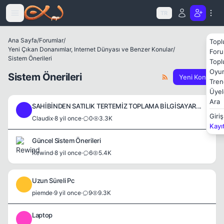
Icerige atla
TR
Ana Sayfa
/
Forumlar
/
Topl
Yeni Çıkan Donanımlar, Internet Dünyası ve Benzer Konular
/
Foru
Sistem Önerileri
Topl
Oyun
Sistem Önerileri
Yeni Konu
Tren
Üyel
Ara
SAHİBİNDEN SATILIK TERTEMİZ TOPLAMA BİLGİSAYAR...
C
Giriş
Claudix
·
8 yil once
·
0
3.3K
Kayı
Güncel Sistem Önerileri
Rewind
·
8 yil once
·
6
5.4K
Uzun Süreli Pc
P
piemde
·
9 yil once
·
9
9.3K
Laptop
I