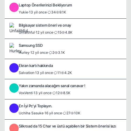
Laptop Önerilerinizi Bekliyorum
Y
Yukie
·
13 yil once
·
34
9.1K
Bilgisayar sistem öneri ve onay
Unfaithful
·
12 yil once
·
15
4.8K
Samsung SSD
Hurley
·
12 yil once
·
2
3.1K
Ekran kartı hakkında
S
Salvation
·
13 yil once
·
11
4.2K
Yakın zamanda alacağım sanal canavar !
V
VoxVenti
·
13 yil once
·
12
8.5K
En İyi Pc'yi Toplayın.
U
Uchiha Sasuke
·
16 yil once
·
27
10K
Silkroad da 15 Char ve üstü açabilen bir Sistem önerisi lazı
U