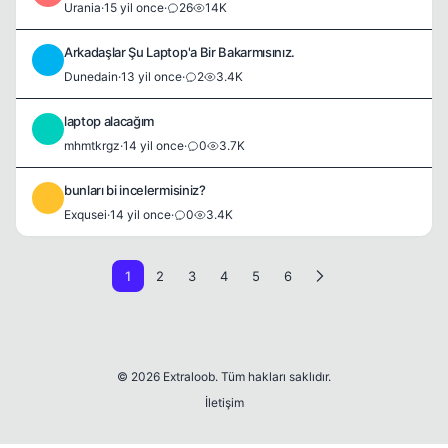
Urania
·
15 yil once
·
26
14K
Arkadaşlar Şu Laptop'a Bir Bakarmısınız.
D
Dunedain
·
13 yil once
·
2
3.4K
laptop alacağım
M
mhmtkrgz
·
14 yil once
·
0
3.7K
bunları bi incelermisiniz?
E
Exqusei
·
14 yil once
·
0
3.4K
1
2
3
4
5
6
© 2026 Extraloob. Tüm hakları saklıdır.
İletişim