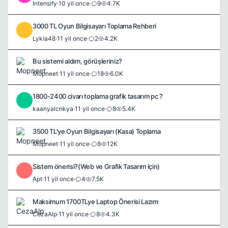
Intensify
·
10 yil once
·
9
4.7K
3000 TL Oyun Bilgisayarı Toplama Rehberi
L
Lykia48
·
11 yil once
·
2
4.2K
Bu sistemi aldım, görüşleriniz?
Mopneet
·
11 yil once
·
18
6.0K
1800-2400 civarı toplama grafik tasarım pc ?
K
kaanyalcnkya
·
11 yil once
·
8
5.4K
3500 TL'ye Oyun Bilgisayarı (Kasa) Toplama
Mopneet
·
11 yil once
·
8
12K
Sistem önerisi?(Web ve Grafik Tasarım için)
A
Apt
·
11 yil once
·
4
7.5K
Maksimum 1700TLye Laptop Önerisi Lazım
CezaAlp
·
11 yil once
·
8
4.3K