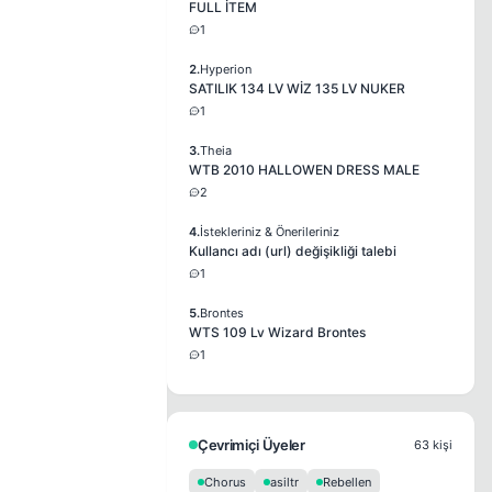
FULL İTEM
1
2.
Hyperion
SATILIK 134 LV WİZ 135 LV NUKER
1
3.
Theia
WTB 2010 HALLOWEN DRESS MALE
2
4.
İstekleriniz & Önerileriniz
Kullancı adı (url) değişikliği talebi
1
5.
Brontes
WTS 109 Lv Wizard Brontes
1
Çevrimiçi Üyeler
63 kişi
Chorus
asiltr
Rebellen