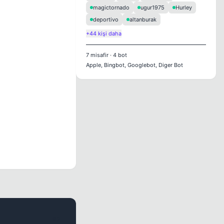
magictornado
ugur1975
Hurley
deportivo
altanburak
+44 kişi daha
7
misafir
·
4
bot
Apple, Bingbot, Googlebot, Diger Bot
#2