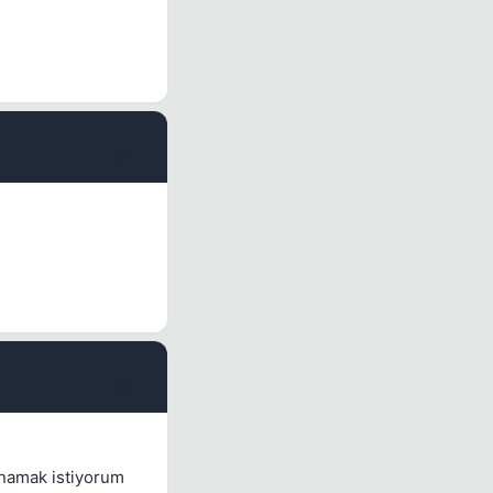
#5
#6
oynamak istiyorum