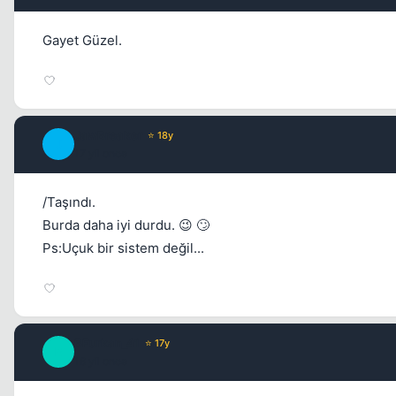
Gayet Güzel.
JawBreaker
⭐ 18y
J
17 yil once
/Taşındı.
Burda daha iyi durdu. 😉 🙄
Ps:Uçuk bir sistem değil...
BFurkan_41
⭐ 17y
B
16 yil once