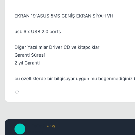
EKRAN 19"ASUS 5MS GENİŞ EKRAN SİYAH VH
usb 6 x USB 2.0 ports
Diğer Yazılımlar Driver CD ve kitapcıkları
Garanti Süresi
2 yıl Garanti
bu özelliklerde bir bilgisayar uygun mu beğenmediğiniz bi
By_DaDaS
⭐ 17y
B
17 yil once