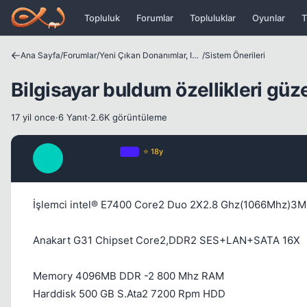
Icerige atla
Topluluk
Forumlar
Topluluklar
Oyunlar
T
Ana Sayfa
/
Forumlar
/
Yeni Çıkan Donanımlar, Internet Dünyası ve Benzer Konular
/
Sistem Önerileri
Bilgisayar buldum özellikleri güz
17 yil once
·
6 Yanıt
·
2.6K görüntüleme
dizanteri61
OP
⭐ 18y
D
17 yil once
İşlemci intel® E7400 Core2 Duo 2X2.8 Ghz(1066Mhz)3MB
Anakart G31 Chipset Core2,DDR2 SES+LAN+SATA 16X
Memory 4096MB DDR -2 800 Mhz RAM
Harddisk 500 GB S.Ata2 7200 Rpm HDD