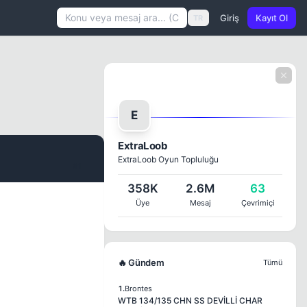
Giriş
Kayıt Ol
TR
E
ExtraLoob
ExtraLoob Oyun Topluluğu
#1
358K
2.6M
63
Üye
Mesaj
Çevrimiçi
🔥 Gündem
Tümü
1.
Brontes
WTB 134/135 CHN SS DEVİLLİ CHAR