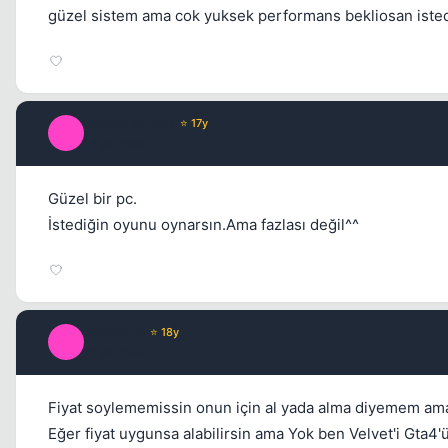
güzel sistem ama cok yuksek performans bekliosan iste
ImmorTaLGoD
⭐ 17y
I
16 yil once
Güzel bir pc.
İstediğin oyunu oynarsın.Ama fazlası değil^^
DyNaSTy
⭐ 18y
D
16 yil once
Fiyat soylememissin onun için al yada alma diyemem am
Eğer fiyat uygunsa alabilirsin ama Yok ben Velvet'i Gta4'