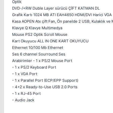
Optik
DVD-/+RW Duble Layer sürücü ÇİFT KATMAN DL
Grafik Kartı 1024 MB ATI EAH4650 HDMI/DVI Harici VGA
Kasa AOPEN Atx çift Fan, Ön panelde 2 USB, Kulaklık ve Mi
Klavye Q Klavye Multimedya
Mouse PS2 Optik Scroll Mouse
Kart Okuyucu ALL IN ONE KART OKUYUCU
Ethernet 10/100 Mb Ethernet
Ses 6 channel Sourround Ses
Arabirimler - 1 x PS/2 Mouse Port
- 1 x PS/2 Keyboard Port
- 1 x VGA Port
- 1 x Parallel Port (ECP/EPP Support)
- 4+2 x Ready-to-Use USB 2.0 Ports
- 1 x RJ-45 Port
- Audio Jack