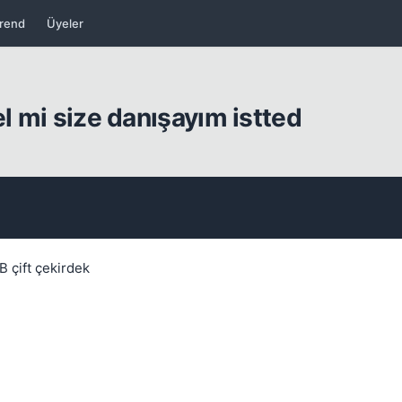
rend
Üyeler
Kapat
el mi size danışayım istted
Kapat
 çift çekirdek