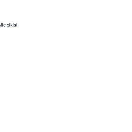
Kapat
c çikisi,
Kapat