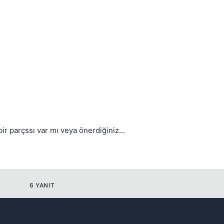
Kapat
r parçssı var mı veya önerdiğiniz...
Kapat
6 YANIT