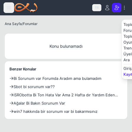
Icerige atla
TR
Ana Sayfa
/
Forumlar
Topl
Foru
Topl
Oyun
Konu bulunamadı
Tren
Üyel
Ara
Giriş
Benzer Konular
Kayı
Bi Sorunum var Forumda Aradım ama bulamadım
Sbot bi sorunum var??
iSRObotta Bi Ton Hata Var Ama 2 Hafta dır Yardım Eden
Yok.
Ağalar Bi Bakın Sorunum Var
win7 hakkında bir sorunum var bi bakarmısınız