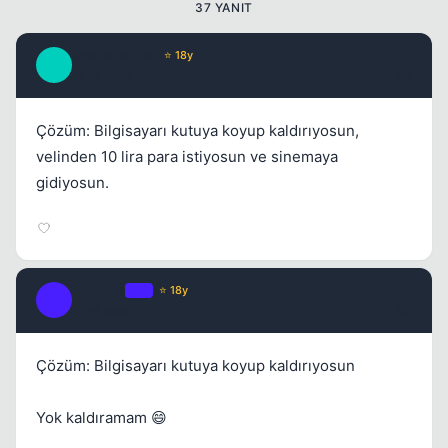
37 YANIT
AnatoliaFire1
⭐ 18y
A
17 yil once
#2
Kapat
Çözüm: Bilgisayarı kutuya koyup kaldırıyosun,
velinden 10 lira para istiyosun ve sinemaya
gidiyosun.
Achilles
OP
⭐ 18y
A
17 yil once
#3
Kapat
Çözüm: Bilgisayarı kutuya koyup kaldırıyosun
Yok kaldıramam 😄