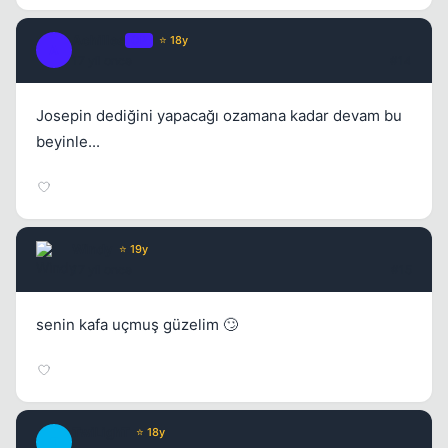
Achilles
OP
⭐ 18y
A
17 yil once
#14
Josepin dediğini yapacağı ozamana kadar devam bu
beyinle...
Windy
⭐ 19y
17 yil once
#15
senin kafa uçmuş güzelim 🙄
TwiLighT
⭐ 18y
T