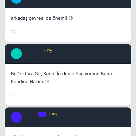
17 yil once
#16
arkadaş çevresi de önemli 🙄
By_DaDaS
⭐ 17y
B
17 yil once
#17
Bi Doktora Git, Kendi İradenle Yapıyorsun Bunu
Kendine Hakim Ol
Achilles
OP
⭐ 18y
A
17 yil once
#18