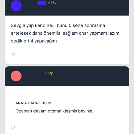
Achilles
OP
⭐ 18y
A
17 yil once
#12
Sevgili yap kendine... bunu 5 sene sonrasına
ertelesek daha önemlisi sağlam char yapmam lazım
dediklerini yapacağım
Misproject
⭐ 19y
M
17 yil once
#13
Ozaman devam otomatikleşmiş beyinle.