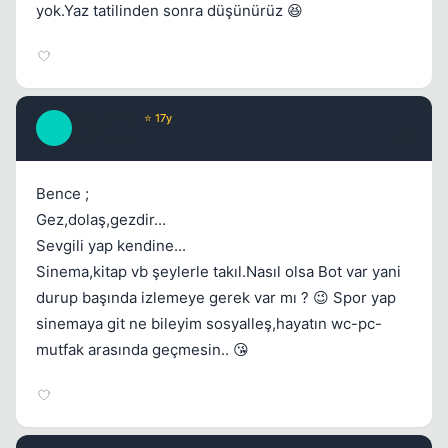
yok.Yaz tatilinden sonra düşünürüz 😆
Josephine
⭐ 17y
J
17 yil once
#11
Bence ;
Gez,dolaş,gezdir...
Sevgili yap kendine...
Sinema,kitap vb şeylerle takıl.Nasıl olsa Bot var yani
durup başında izlemeye gerek var mı ? 😉 Spor yap
sinemaya git ne bileyim sosyalleş,hayatın wc-pc-
mutfak arasında geçmesin.. 😘