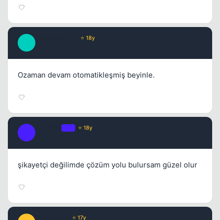
AnatoliaFire1
⭐ 18y
A
17 yil once
#4
Ozaman devam otomatikleşmiş beyinle.
Kapat
Achilles
OP
⭐ 18y
A
17 yil once
#5
şikayetçi değilimde çözüm yolu bulursam güzel olur
BruttiBelle
⭐ 17y