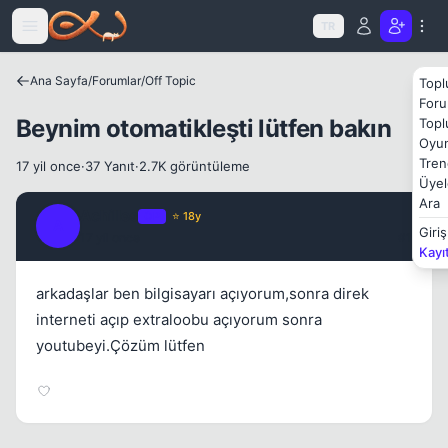
Icerige atla
TR
Ana Sayfa
/
Forumlar
/
Off Topic
Topl
Foru
Beynim otomatikleşti lütfen bakın
Topl
Oyun
Tren
17 yil once
·
37 Yanıt
·
2.7K görüntüleme
Kapat
Üyel
Ara
Achilles
OP
⭐ 18y
A
Giriş
17 yil once
#1
Kayı
arkadaşlar ben bilgisayarı açıyorum,sonra direk
interneti açıp extraloobu açıyorum sonra
youtubeyi.Çözüm lütfen
Kapat