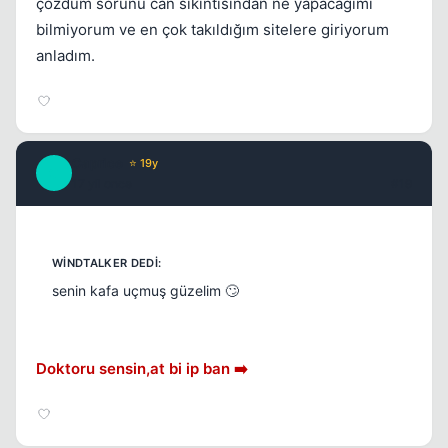
çözdüm sorunu can sıkıntısından ne yapacağımı
bilmiyorum ve en çok takıldığım sitelere giriyorum
anladım.
Caprice
⭐ 19y
C
17 yil once
#19
senin kafa uçmuş güzelim 🙄
Doktoru sensin,at bi ip ban ➡️