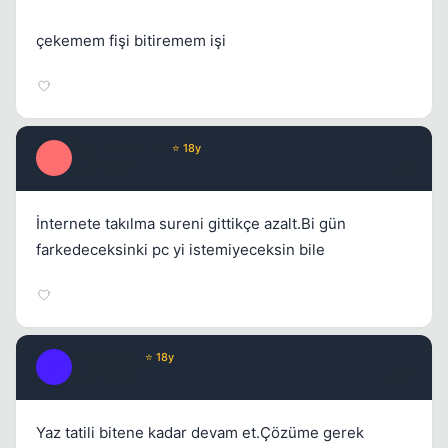
çekemem fişi bitiremem işi
Optimus Prime
⭐ 18y
O
17 yil once
#9
İnternete takılma sureni gittikçe azalt.Bi gün
farkedeceksinki pc yi istemiyeceksin bile
Fre3sTyLe
⭐ 18y
F
17 yil once
#10
Yaz tatili bitene kadar devam et.Çözüme gerek