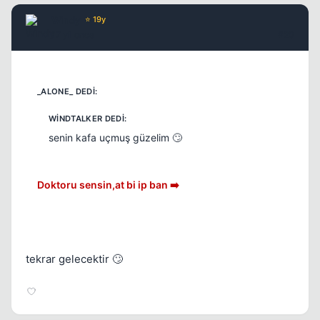
Windy
⭐ 19y
17 yil once
#20
senin kafa uçmuş güzelim 🙄
Doktoru sensin,at bi ip ban ➡️
tekrar gelecektir 🙄