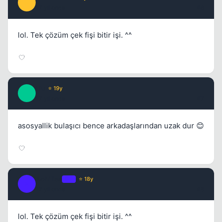
B
17 yil once
#6
lol. Tek çözüm çek fişi bitir işi. ^^
Liu
⭐ 19y
L
17 yil once
#7
Kapat
asosyallik bulaşıcı bence arkadaşlarından uzak dur 😊
Achilles
OP
⭐ 18y
A
17 yil once
#8
lol. Tek çözüm çek fişi bitir işi. ^^