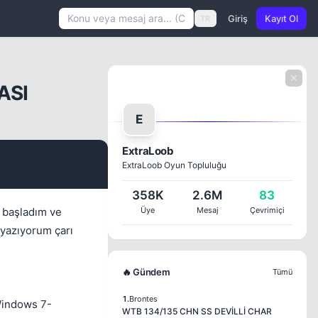
Giriş
Kayıt Ol
TR
ASI
E
ExtraLoob
ExtraLoob Oyun Topluluğu
#1
358K
2.6M
83
r başladım ve
Üye
Mesaj
Çevrimiçi
w yazıyorum çarı
🔥 Gündem
Tümü
1.
Brontes
,Windows 7-
WTB 134/135 CHN SS DEVİLLİ CHAR