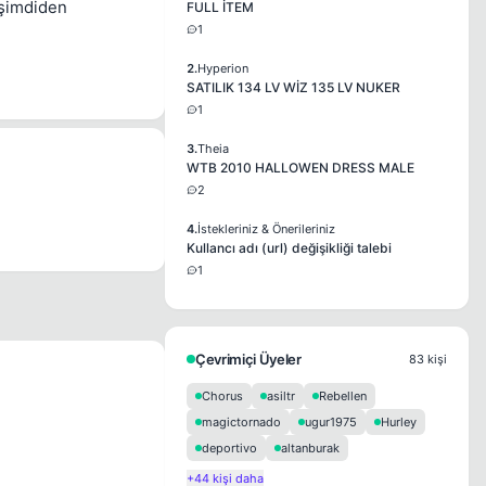
 şimdiden
FULL İTEM
1
2.
Hyperion
SATILIK 134 LV WİZ 135 LV NUKER
1
3.
Theia
WTB 2010 HALLOWEN DRESS MALE
2
4.
İstekleriniz & Önerileriniz
Kullancı adı (url) değişikliği talebi
1
Çevrimiçi Üyeler
83 kişi
Chorus
asiltr
Rebellen
magictornado
ugur1975
Hurley
deportivo
altanburak
+44 kişi daha