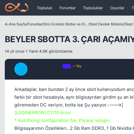
Icerige atla
Topluluk
Forumlar
Topluluklar
Oyunlar
T
Ana Sayfa
/
Forumlar
/
iSro Ücretsiz Botlar ve Diğer Programlar
/
Sbot Destek Bölümü
/
Sbot 
BEYLER SBOTTA 3. ÇARI AÇAMI
14 yil once
·
1 Yanıt
·
4.6K görüntüleme
dangersamet22
OP
⭐ 15y
D
14 yil once
Arkadaşlar, ben bundan 2 ay önce sbot kullanıyodum anca
farklı bir sbot hesabıyla, aynı bilgisayrdan girdim şu an b
göremeden DC veriyor, botta ise Şu yazıyor.---->]
[LOGINERROR] C7/10 Error
* Autofixing configuration file. Please relogin.
Bilgisayarımın Özellikleri...2 Gb Ram DDR3, 1 Gb Nividia