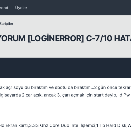
rend
Üyeler
Scriptler
YORUM [LOGİNERROR] C-7/10 HAT
Kapat
k açr soyuldu bıraktım ve sbotu da bıraktım...2 gün önce tekra
ilgisayarda 2 çar açık, ancak 3. çarı açmak için start deyip, Id P
 Hd Ekran kartı,3.33 Ghz Core Duo İntel İşlemci,1 Tb Hard Disk