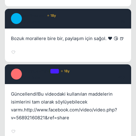
JawBreaker
⭐ 18y
J
17 yil once
#9
Bozuk morallere bire bir, paylaşım için sağol. ❤️ 😘 🍺
Optimus Prime
OP
⭐ 18y
O
17 yil once
#10
Güncellendi!Bu videodaki kullanılan maddelerin
isimlerini tam olarak söylüyebilecek
varmı.http://www.facebook.com/video/video.php?
v=56892160821&ref=share