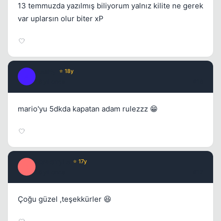
13 temmuzda yazılmış biliyorum yalnız kilite ne gerek
var uplarsın olur biter xP
Aesify
⭐ 18y
A
16 yil once
#16
mario'yu 5dkda kapatan adam rulezzz 😁
N3wSTyLe
⭐ 17y
N
16 yil once
#17
Çoğu güzel ,teşekkürler 😆