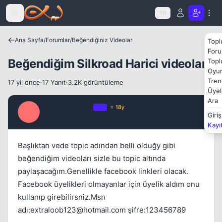
Icerige atla
TR
Ana Sayfa
/
Forumlar
/
Beğendiğiniz Videolar
Topl
Foru
Beğendiğim Silkroad Harici videolar
Topl
Oyun
Tren
17 yil once
·
17 Yanıt
·
3.2K görüntüleme
Kapat
Üyel
Ara
Optimus Prime
OP
⭐ 18y
O
Giriş
17 yil once
#1
Kayı
Başlıktan vede topic adından belli olduğy gibi
beğendiğim videoları sizle bu topic altında
paylaşacağım.Genellikle facebook linkleri olacak.
Kapat
Facebook üyelikleri olmayanlar için üyelik aldım onu
kullanıp girebilirsniz.Msn
adı:
extraloob123@hotmail.com
şifre:123456789