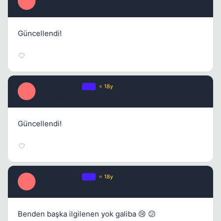
O
17 yil once
#3
Güncellendi!
Optimus Prime
OP
⭐ 18y
O
17 yil once
#4
Güncellendi!
Optimus Prime
OP
⭐ 18y
O
17 yil once
#5
Benden başka ilgilenen yok galiba 😢 😕