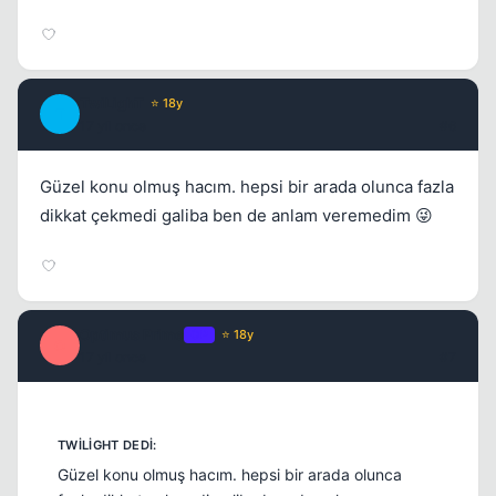
TwiLighT
⭐ 18y
T
17 yil once
#6
Güzel konu olmuş hacım. hepsi bir arada olunca fazla
dikkat çekmedi galiba ben de anlam veremedim 😜
Optimus Prime
OP
⭐ 18y
O
17 yil once
#7
Güzel konu olmuş hacım. hepsi bir arada olunca