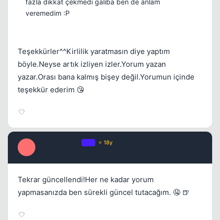
fazla dikkat çekmedi galiba ben de anlam
veremedim :P
Teşekkürler^^Kirlilik yaratmasın diye yaptım
böyle.Neyse artık izliyen izler.Yorum yazan
yazar.Orası bana kalmış bişey değil.Yorumun içinde
teşekkür ederim 😘
Optimus Prime
OP
⭐ 18y
O
17 yil once
#8
Tekrar güncellendi!Her ne kadar yorum
yapmasanızda ben sürekli güncel tutacağım. 🤤 🍺