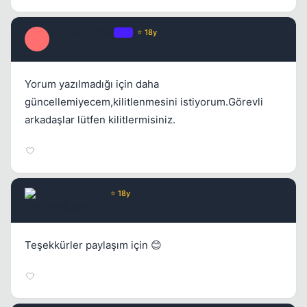
Optimus Prime
OP
⭐ 18y
O
17 yil once
#11
Yorum yazılmadığı için daha
güncellemiyecem,kilitlenmesini istiyorum.Görevli
arkadaşlar lütfen kilitlermisiniz.
IWannaKiLLu
⭐ 18y
17 yil once
#12
Teşekkürler paylaşım için 😊