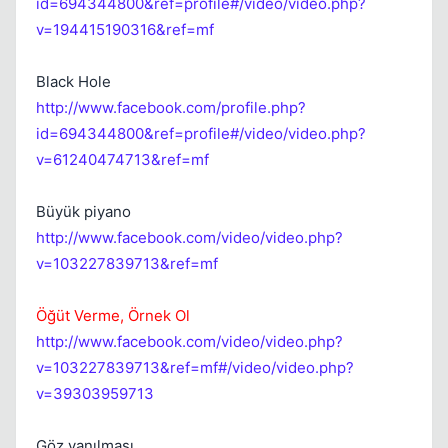
id=694344800&ref=profile#/video/video.php?
Kapat
v=194415190316&ref=mf
Black Hole
http://www.facebook.com/profile.php?
id=694344800&ref=profile#/video/video.php?
v=61240474713&ref=mf
Kapat
Büyük piyano
http://www.facebook.com/video/video.php?
v=103227839713&ref=mf
Öğüt Verme, Örnek Ol
http://www.facebook.com/video/video.php?
v=103227839713&ref=mf#/video/video.php?
v=39303959713
Göz yanılması