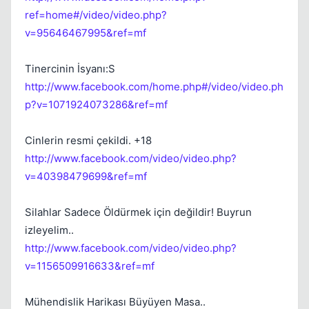
ref=home#/video/video.php?
Kapat
v=95646467995&ref=mf
Tinercinin İsyanı:S
http://www.facebook.com/home.php#/video/video.ph
p?v=1071924073286&ref=mf
Cinlerin resmi çekildi. +18
http://www.facebook.com/video/video.php?
v=40398479699&ref=mf
Silahlar Sadece Öldürmek için değildir! Buyrun
izleyelim..
http://www.facebook.com/video/video.php?
v=1156509916633&ref=mf
Mühendislik Harikası Büyüyen Masa..