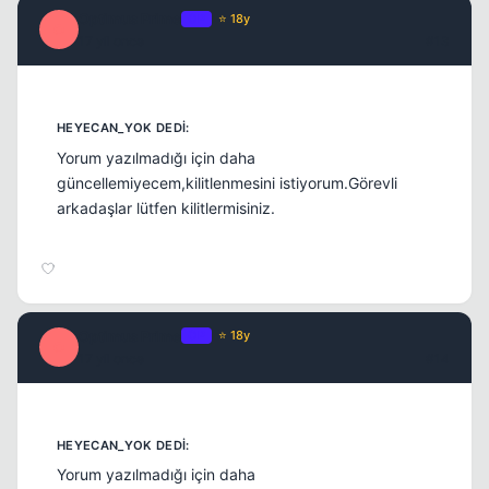
Optimus Prime
OP
⭐ 18y
O
17 yil once
#13
Yorum yazılmadığı için daha
güncellemiyecem,kilitlenmesini istiyorum.Görevli
arkadaşlar lütfen kilitlermisiniz.
Optimus Prime
OP
⭐ 18y
O
17 yil once
#14
Yorum yazılmadığı için daha