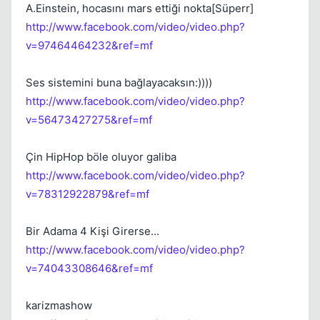
A.Einstein, hocasını mars ettiği nokta[Süperr]
http://www.facebook.com/video/video.php?
Kapat
v=97464464232&ref=mf
Ses sistemini buna bağlayacaksın:))))
http://www.facebook.com/video/video.php?
v=56473427275&ref=mf
Çin HipHop böle oluyor galiba
Kapat
http://www.facebook.com/video/video.php?
v=78312922879&ref=mf
Bir Adama 4 Kişi Girerse...
http://www.facebook.com/video/video.php?
v=74043308646&ref=mf
karizmashow