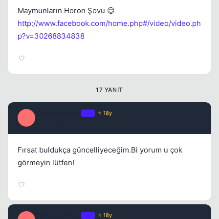
Maymunların Horon Şovu 😊
http://www.facebook.com/home.php#/video/video.ph
p?v=30268834838
17 YANIT
Optimus Prime
OP
⭐ 18y
O
17 yil once
#2
Fırsat buldukça güncelliyeceğim.Bi yorum u çok
görmeyin lütfen!
Optimus Prime
OP
⭐ 18y