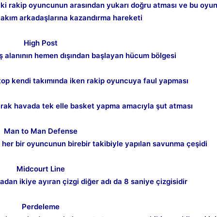
iki rakip oyuncunun arasından yukarı doğru atması ve bu oyun
 takım arkadaşlarına kazandırma hareketi
Kapat
High Post
ış alanının hemen dışından başlayan hücum bölgesi
top kendi takımında iken rakip oyuncuya faul yapması
rak havada tek elle basket yapma amacıyla şut atması
Man to Man Defense
her bir oyuncunun birebir takibiyle yapılan savunma çeşidi
Midcourt Line
tadan ikiye ayıran çizgi diğer adı da 8 saniye çizgisidir
Kapat
Perdeleme