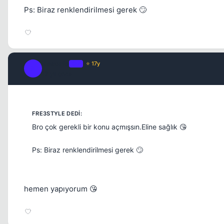
Ps: Biraz renklendirilmesi gerek 🙄
Nescafe
OP
⭐ 17y
N
17 yil once
Bro çok gerekli bir konu açmışsın.Eline sağlık 😘
Ps: Biraz renklendirilmesi gerek 🙄
hemen yapıyorum 😘