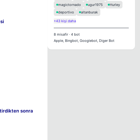
magictornado
ugur1975
Hurley
deportivo
altanburak
si
+43 kişi daha
8
misafir
·
4
bot
Apple, Bingbot, Googlebot, Diger Bot
tirdikten sonra