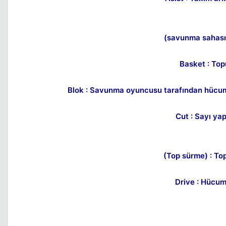
(savunma sahası)
Basket : Top
Blok : Savunma oyuncusu tarafından hücu
Cut : Sayı ya
(Top sürme) : To
Drive : Hücu