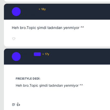
Fre3sTyLe
⭐ 18y
F
17 yil once
Heh bro.Topic şimdi tadından yenmiyor ^^
Nescafe
OP
⭐ 17y
N
17 yil once
Heh bro.Topic şimdi tadından yenmiyor ^^
🍺 👍