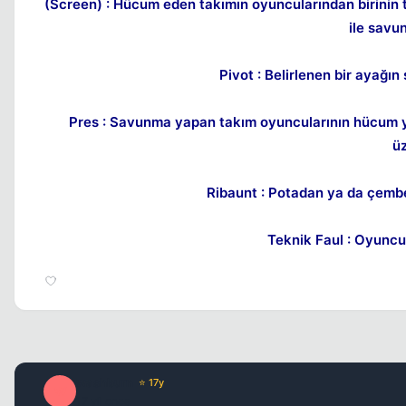
(Screen) : Hücum eden takımın oyuncularından birinin t
ile savu
Pivot : Belirlenen bir ayağı
Pres : Savunma yapan takım oyuncularının hücum 
üz
Ribaunt : Potadan ya da çembe
Teknik Faul : Oyuncul
washburn
⭐ 17y
W
17 yil once