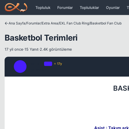
Icerige atla
Topluluk
Forumlar
Topluluklar
Oyunlar
T
Ana Sayfa
/
Forumlar
/
Extra Area
/
EXL Fan Club Ring
/
Basketbol Fan Club
Basketbol Terimleri
17 yil once
·
15 Yanıt
·
2.4K görüntüleme
Nescafe
OP
⭐ 17y
N
17 yil once
BAS
Asist : Takım ar