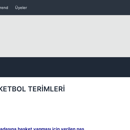
rend
Üyeler
Kapat
KETBOL TERİMLERİ
kadaşına basket yapması için verilen pas