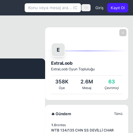
Giriş
Kayıt Ol
TR
E
ExtraLoob
ExtraLoob Oyun Topluluğu
#1
358K
2.6M
63
Üye
Mesaj
Çevrimiçi
🔥 Gündem
Tümü
1.
Brontes
WTB 134/135 CHN SS DEVİLLİ CHAR