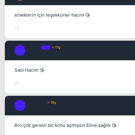
emeklerin için teşekkürler hacım 😘
Nescafe
OP
⭐ 17y
N
17 yil once
Saol Hacım 😘
Fre3sTyLe
⭐ 18y
F
17 yil once
Bro çok gerekli bir konu açmışsın.Eline sağlık 😘