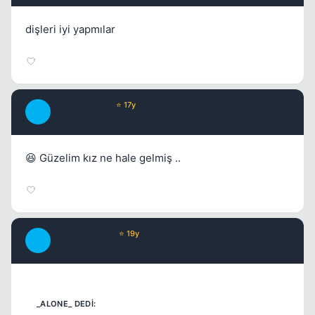
dişleri iyi yapmılar
SatanicTurtle
⭐ 17y
S
17 yil once
#10
😆 Güzelim kız ne hale gelmiş ..
DangerWalker
⭐ 19y
D
17 yil once
#11