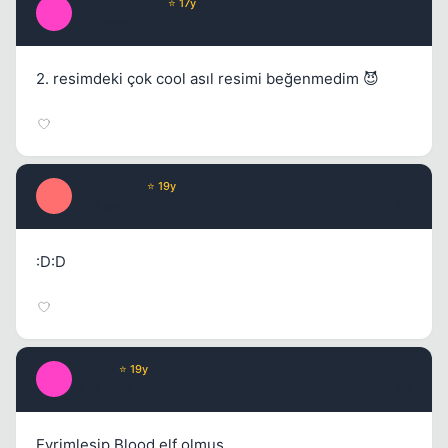
ImmorTaLGoD
⭐ 17y
I
17 yil once
#2
Kapat
2. resimdeki çok cool asıl resimi beğenmedim 😈
Misproject
⭐ 19y
M
17 yil once
#3
:D:D
Kapat
Macro
⭐ 19y
M
17 yil once
#4
Evrimleşip Blood elf olmuş