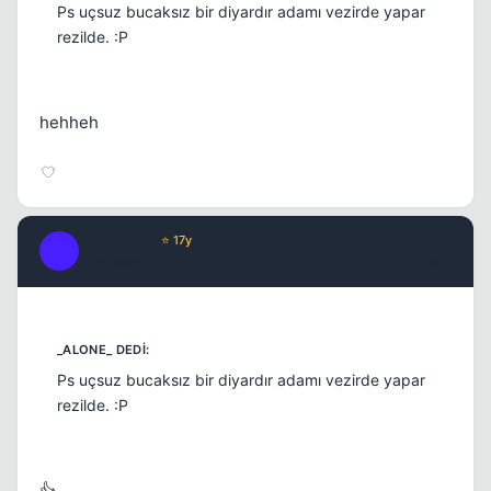
Ps uçsuz bucaksız bir diyardır adamı vezirde yapar
rezilde. :P
hehheh
joLLy jaRin
⭐ 17y
J
17 yil once
#12
Ps uçsuz bucaksız bir diyardır adamı vezirde yapar
rezilde. :P
👍