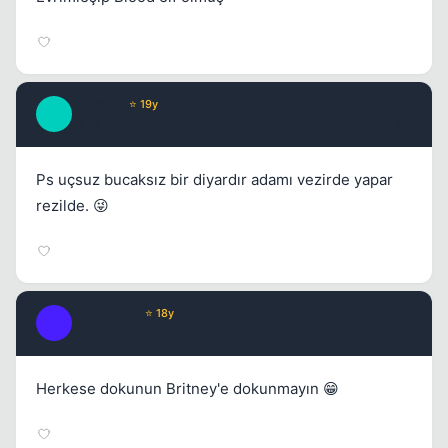
Caprice
⭐ 19y
C
17 yil once
#5
Ps uçsuz bucaksız bir diyardır adamı vezirde yapar
rezilde. 😜
Fre3sTyLe
⭐ 18y
F
17 yil once
#6
Herkese dokunun Britney'e dokunmayın 😁