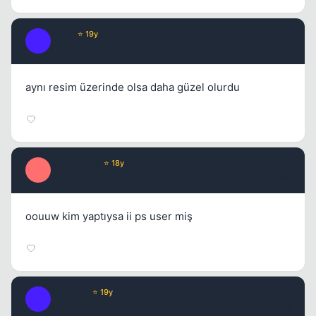
Kobe
⭐ 19y
K
17 yil once
#7
aynı resim üzerinde olsa daha güzel olurdu
fsdfqwe23
⭐ 18y
F
17 yil once
#8
oouuw kim yaptıysa ii ps user miş
MaPaP4
⭐ 19y
M
17 yil once
#9