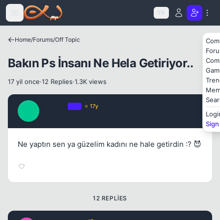
Icerige atla
TR
Home
/
Forums
/
Off Topic
Com
For
Bakın Ps İnsanı Ne Hela Getiriyor..
Com
Kapat
Gam
Tren
17 yil once
·
12 Replies
·
1.3K views
Mem
Sear
ghost12
OP
⭐ 17y
G
Logi
17 yil once
#1
Sign
Ne yaptın sen ya güzelim kadını ne hale getirdin :? 😈
12 REPLIES