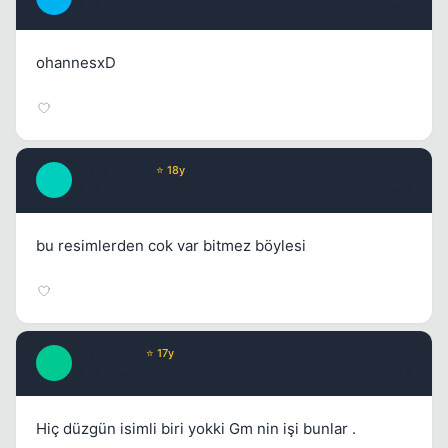
17 yil once
#14
ohannesxD
_MaGiCiNe_
⭐ 18y
_
17 yil once
#15
bu resimlerden cok var bitmez böylesi
BadBoy-_-
⭐ 17y
B
17 yil once
#16
Hiç düzgün isimli biri yokki Gm nin işi bunlar .