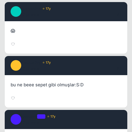
Josephine
⭐ 17y
J
17 yil once
#2
😱
Kapat
Zelquality
⭐ 17y
Z
17 yil once
#3
bu ne beee sepet gibi olmuşlar:S:D
Kapat
Impossy
OP
⭐ 17y
I
17 yil once
#4