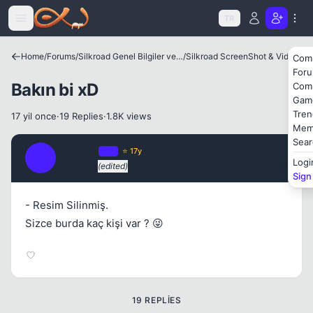
Kapat
Icerige atla
TR
Home
/
Forums
/
Silkroad Genel Bilgiler ve Update Bilgileri
/
Silkroad ScreenShot & Video
Com
For
Bakın bi xD
Com
Gam
Tren
17 yil once
·
19 Replies
·
1.8K views
Mem
Sear
Impossy
OP
⭐ 17y
I
Logi
17 yil once
(edited)
#1
Kapat
Sign
- Resim Silinmiş.
Sizce burda kaç kişi var ? 😜
Kapat
19 REPLIES