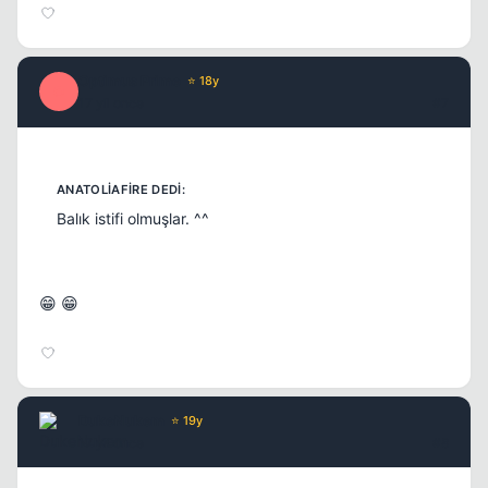
Optimus Prime
⭐ 18y
O
17 yil once
#7
Balık istifi olmuşlar. ^^
😁 😁
DukeNukem
⭐ 19y
17 yil once
#8