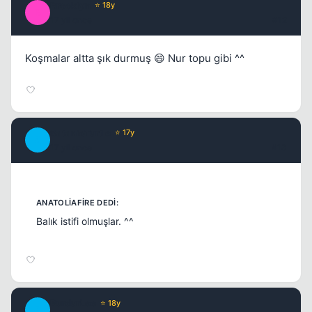
Brooklyn
⭐ 18y
B
17 yil once
#12
Koşmalar altta şık durmuş 😄 Nur topu gibi ^^
SatanicTurtle
⭐ 17y
S
17 yil once
#13
Balık istifi olmuşlar. ^^
BurdurLee
⭐ 18y
B