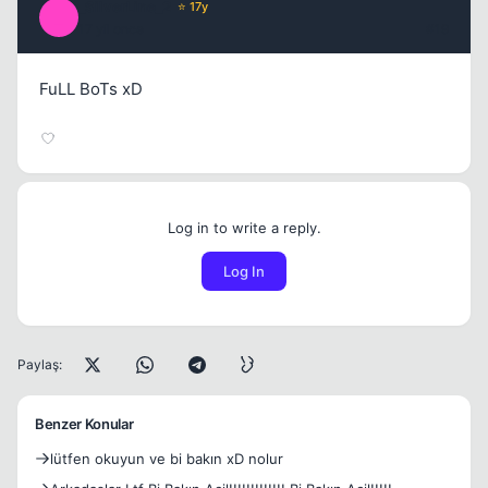
_SilverLine_2
⭐ 17y
_
17 yil once
#19
FuLL BoTs xD
Log in to write a reply.
Log In
Paylaş:
Benzer Konular
lütfen okuyun ve bi bakın xD nolur