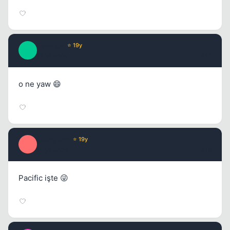
Tatanga
⭐ 19y
T
17 yil once
#17
o ne yaw 😄
yeonyang
⭐ 19y
Y
17 yil once
#18
Pacific işte 😜