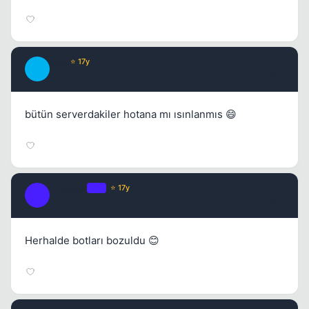
JbS
⭐ 17y
J
17 yil once
#10
bütün serverdakiler hotana mı ısınlanmıs 😄
Impossy
OP
⭐ 17y
I
17 yil once
#11
Herhalde botları bozuldu 😊