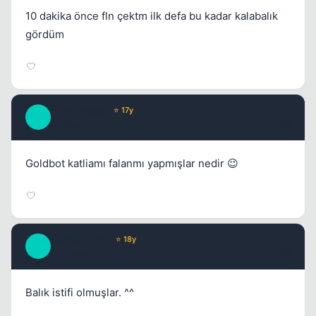
10 dakika önce fln çektm ilk defa bu kadar kalabalık
gördüm
Kapat
MMe_Nobles
⭐ 17y
M
17 yil once
#5
Goldbot katliamı falanmı yapmışlar nedir 😉
Kapat
AnatoliaFire1
⭐ 18y
A
17 yil once
#6
Balık istifi olmuşlar. ^^
Kapat