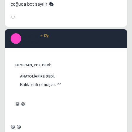
çoğuda bot sayılır 🎭
Calamity
⭐ 17y
C
17 yil once
#9
Balık istifi olmuşlar. ^^
😁 😁
😁 😁