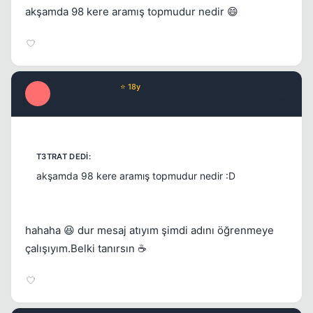
akşamda 98 kere aramış topmudur nedir 😄
Optimus Prime
⭐ 18y
O
17 yil once
#6
akşamda 98 kere aramış topmudur nedir :D
hahaha 😆 dur mesaj atıyım şimdi adını öğrenmeye
çalışıyım.Belki tanırsın ☕