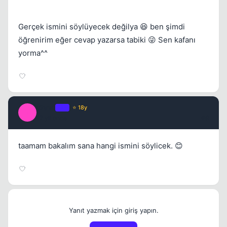
Gerçek ismini söylüyecek değilya 😆 ben şimdi
öğrenirim eğer cevap yazarsa tabiki 😜 Sen kafanı
yorma^^
t3trat
OP
⭐ 18y
T
17 yil once
#9
taamam bakalım sana hangi ismini söylicek. 😊
Yanıt yazmak için giriş yapın.