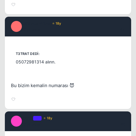
Optimus Prime
⭐ 18y
O
17 yil once
#4
05072981314 alınn.
Bu bizim kemalin numarası 😈
t3trat
OP
⭐ 18y
T
17 yil once
#5