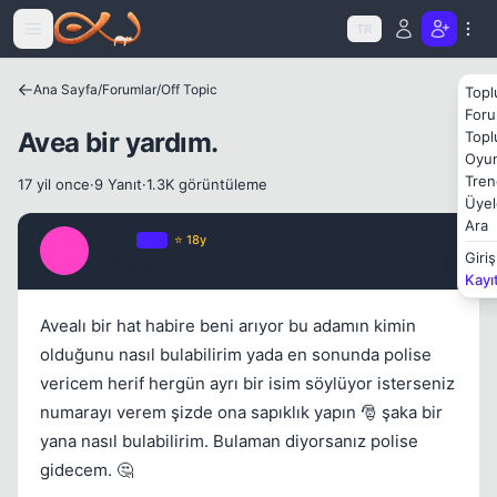
Icerige atla
TR
Ana Sayfa
/
Forumlar
/
Off Topic
Topl
Foru
Avea bir yardım.
Topl
Oyun
Kapat
Tren
17 yil once
·
9 Yanıt
·
1.3K görüntüleme
Üyel
Ara
t3trat
OP
⭐ 18y
T
Giriş
17 yil once
#1
Kayı
Avealı bir hat habire beni arıyor bu adamın kimin
olduğunu nasıl bulabilirim yada en sonunda polise
vericem herif hergün ayrı bir isim söylüyor isterseniz
numarayı verem şizde ona sapıklık yapın 🎅 şaka bir
yana nasıl bulabilirim. Bulaman diyorsanız polise
gidecem. 🤔