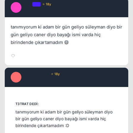
t3trat
OP
⭐ 18y
T
17 yil once
#7
tanımıyorum ki adam bir gün geliyo süleyman diyo bir
gün geliyo caner diyo bayağı ismi varda hiç
birindende çıkartamadım 😄
Optimus Prime
⭐ 18y
O
17 yil once
#8
tanımıyorum ki adam bir gün geliyo süleyman diyo
bir gün geliyo caner diyo bayağı ismi varda hiç
birindende çıkartamadım :D