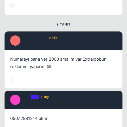
9 YANIT
Kapat
Optimus Prime
⭐ 18y
O
17 yil once
#2
Numarayı bana ver 2000 sms im var.Extraloobun
reklamını yaparım 😆
Kapat
t3trat
OP
⭐ 18y
T
17 yil once
#3
05072981314 alınn.