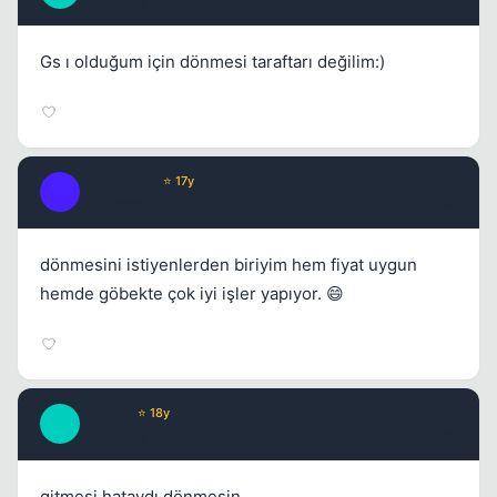
17 yil once
#7
Gs ı olduğum için dönmesi taraftarı değilim:)
joLLy jaRin
⭐ 17y
J
17 yil once
#8
dönmesini istiyenlerden biriyim hem fiyat uygun
hemde göbekte çok iyi işler yapıyor. 😄
Infinity
⭐ 18y
I
17 yil once
#9
gitmesi hataydı dönmesin.