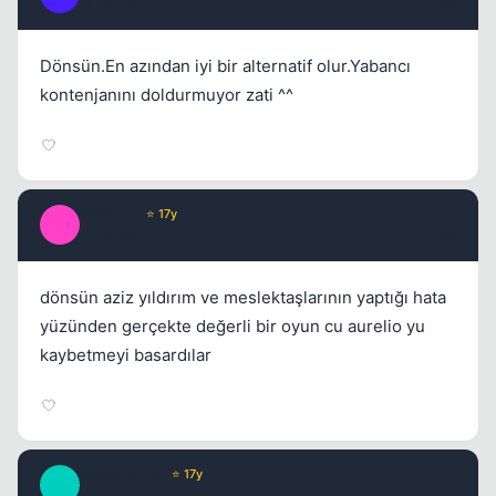
17 yil once
#5
Dönsün.En azından iyi bir alternatif olur.Yabancı
kontenjanını doldurmuyor zati ^^
Intimate
⭐ 17y
I
17 yil once
#6
dönsün aziz yıldırım ve meslektaşlarının yaptığı hata
yüzünden gerçekte değerli bir oyun cu aurelio yu
kaybetmeyi basardılar
IronyOfFate
⭐ 17y
I