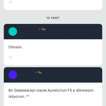
10 YANIT
Kapat
AnatoliaFire1
⭐ 18y
A
17 yil once
#2
Dönsün.
Kapat
Black Rain
⭐ 19y
B
17 yil once
#3
Bir Galatasaraylı olarak Aurelio'nun F5 e dönmesini
istiyorum. ^^