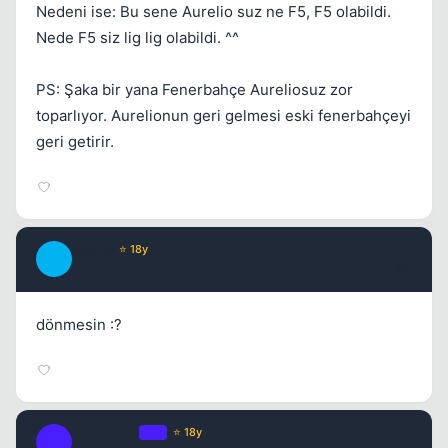
Nedeni ise: Bu sene Aurelio suz ne F5, F5 olabildi.
Nede F5 siz lig lig olabildi. ^^
PS: Şaka bir yana Fenerbahçe Aureliosuz zor
toparlıyor. Aurelionun geri gelmesi eski fenerbahçeyi
geri getirir.
Mojito
⭐ 18y
M
17 yil once
#4
dönmesin :?
Fre3sTyLe
OP
⭐ 18y
F