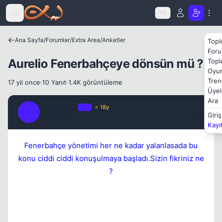
Icerige atla
TR
Ana Sayfa
/
Forumlar
/
Extra Area
/
Anketler
Topl
Foru
Aurelio Fenerbahçeye dönsün mü ?
Topl
Kapat
Oyun
Tren
17 yil once
·
10 Yanıt
·
1.4K görüntüleme
Üyel
Ara
Fre3sTyLe
OP
⭐ 18y
F
Giriş
17 yil once
#1
Kayı
Fenerbahçe yönetimi her ne kadar yalanlasada bu
konu ciddi ciddi konuşulmaya başladı.Sizin fikriniz ne
Kapat
?