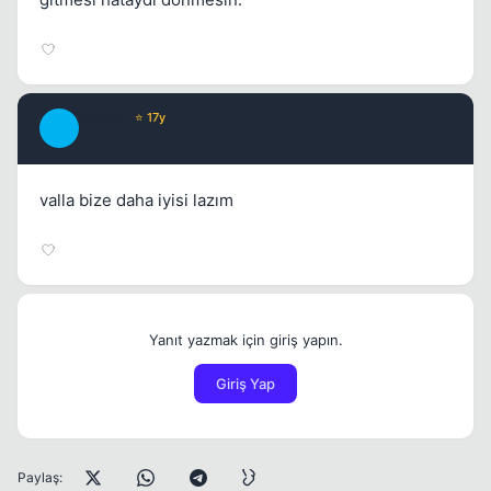
Romeo
⭐ 17y
R
17 yil once
#10
valla bize daha iyisi lazım
Yanıt yazmak için giriş yapın.
Giriş Yap
Paylaş: