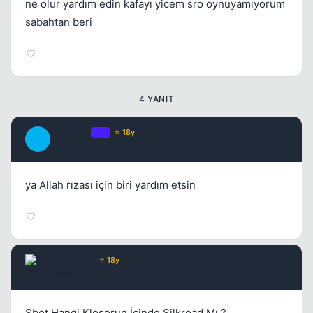
ne olur yardım edin kafayı yicem sro oynuyamıyorum
sabahtan beri
4 YANIT
0tt0maN
OP
⭐ 18y
0
17 yil once
#2
ya Allah rızası için biri yardım etsin
Toxicated
⭐ 18y
17 yil once
#3
Sbot Hangi Klosorun İçinde Silkroad Mı ?