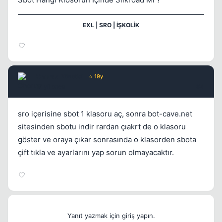
EXL | SRO | İŞKOLİK
Chorus
Yönetici
⭐ 19y
17 yil once
#4
sro içerisine sbot 1 klasoru aç, sonra bot-cave.net
sitesinden sbotu indir rardan çıakrt de o klasoru
göster ve oraya çıkar sonrasında o klasorden sbota
çift tıkla ve ayarlarını yap sorun olmayacaktır.
Yanıt yazmak için giriş yapın.