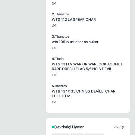
1
2.
Thanatos
WTS 112 LV SPEAR CHAR
1
3.
Thanatos
wts 109 lv ınt char ss nuker
1
4.
Theia
WTS 131 LV WARİOR WARLOCK ACONUT
RARE DRESLİ FLAG 5/5 NO S DEVİL
1
5.
Brontes
WTB 134/135 CHN SS DEVİLLİ CHAR
FULL İTEM
1
Çevrimiçi Üyeler
75 kişi