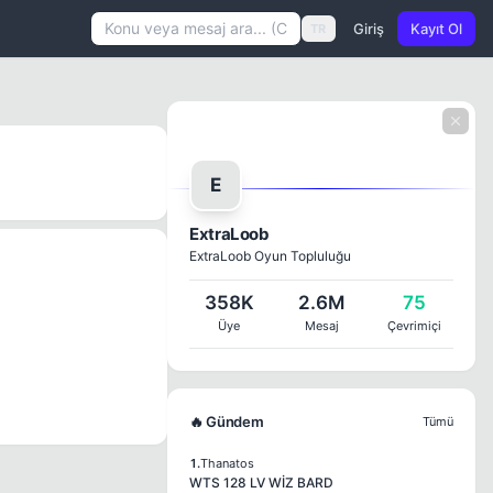
Giriş
Kayıt Ol
TR
E
ExtraLoob
ExtraLoob Oyun Topluluğu
358K
2.6M
75
Üye
Mesaj
Çevrimiçi
🔥 Gündem
Tümü
1.
Thanatos
WTS 128 LV WİZ BARD