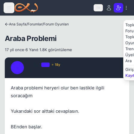
Icerige atla
TR
Ana Sayfa
/
Forumlar
/
Forum Oyunları
Topl
Kapat
Foru
Araba Problemi
Topl
Oyun
Tren
17 yil once
·
6 Yanıt
·
1.8K görüntüleme
Üyel
Ara
Achilles
OP
⭐ 18y
A
Giriş
17 yil once
#1
Kayı
Kapat
Araba problemi heryeri olur ben lastikle ilgili
soracağım
Yukarıdaki sor alttaki cevaplasın.
BEnden başlar.