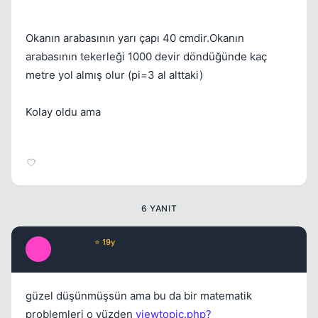
Okanın arabasının yarı çapı 40 cmdir.Okanın
arabasının tekerleği 1000 devir döndüğünde kaç
Kapat
metre yol almış olur (pi=3 al alttaki)
Kolay oldu ama
6 YANIT
ZikywaL
⭐ 19y
Z
17 yil once
#2
güzel düşünmüşsün ama bu da bir matematik
problemleri o yüzden
viewtopic.php?