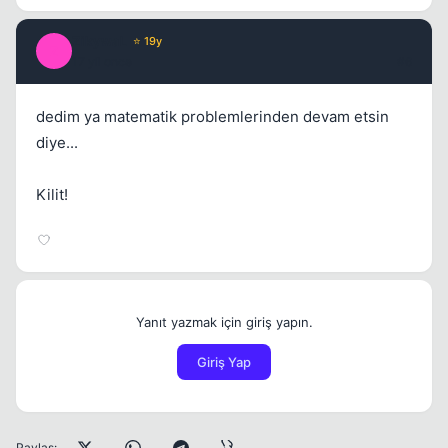
ZikywaL
⭐ 19y
Z
17 yil once
#6
dedim ya matematik problemlerinden devam etsin
diye...
Kilit!
Yanıt yazmak için giriş yapın.
Giriş Yap
Paylaş: