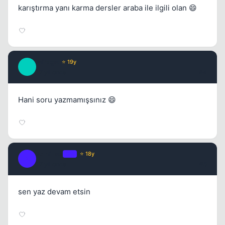
karıştırma yanı karma dersler araba ile ilgili olan 😄
Mirage
⭐ 19y
M
17 yil once
#4
Hani soru yazmamışsınız 😄
Achilles
OP
⭐ 18y
A
17 yil once
#5
sen yaz devam etsin