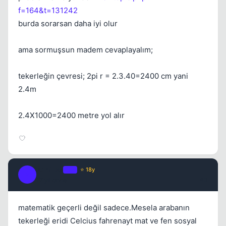
f=164&t=131242
burda sorarsan daha iyi olur
ama sormuşsun madem cevaplayalım;
tekerleğin çevresi; 2pi r = 2.3.40=2400 cm yani
2.4m
2.4X1000=2400 metre yol alır
Achilles
OP
⭐ 18y
A
17 yil once
#3
matematik geçerli değil sadece.Mesela arabanın
tekerleği eridi Celcius fahrenayt mat ve fen sosyal