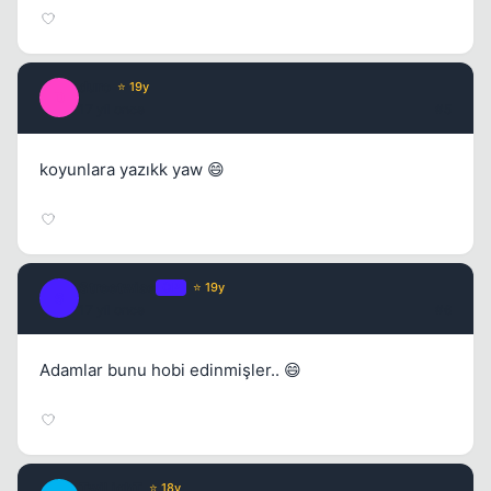
duro
⭐ 19y
D
17 yil once
#5
koyunlara yazıkk yaw 😄
Streetwise
OP
⭐ 19y
S
17 yil once
#6
Adamlar bunu hobi edinmişler.. 😄
TwiLighT
⭐ 18y