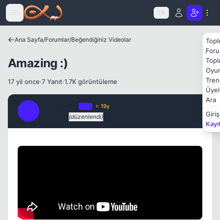
Icerige atla
TR
Ana Sayfa
/
Forumlar
/
Beğendiğiniz Videolar
Topl
Foru
Amazing :)
Topl
Kapat
Oyun
Tren
17 yil once
·
7 Yanıt
·
1.7K görüntüleme
Üyel
Ara
Streetwise
OP
⭐ 19y
S
Giriş
17 yil once
(düzenlendi)
#1
Kayı
Kapat