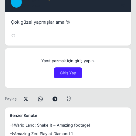
T
17 yil once
#7
Çok güzel yapmışlar ama 🎅
Yanıt yazmak için giriş yapın.
Giriş Yap
Paylaş:
Benzer Konular
Wario Land: Shake It – Amazing footage!
Amazing Zed Play at Diamond 1