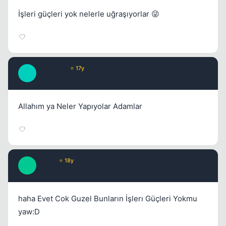
İşleri güçleri yok nelerle uğraşıyorlar 😜
Prophecy
⭐ 17y
P
17 yil once
#3
Allahım ya Neler Yapıyolar Adamlar
Claire
⭐ 18y
C
17 yil once
#4
haha Evet Cok Guzel Bunların İşlerı Güçleri Yokmu
yaw:D