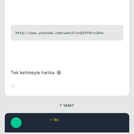
Kapat
http://www.youtube.com/watch?v=D2FX9rviEhw
Tek kelimeyle harika. 😄
7 YANIT
SuperNaturaL
⭐ 18y
S
17 yil once
#2