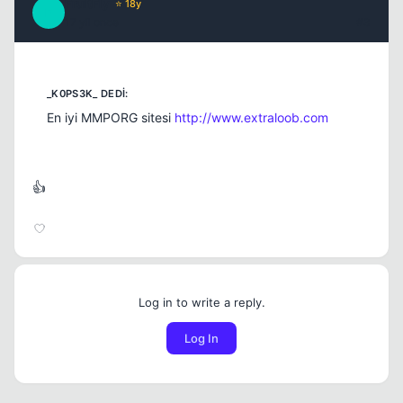
FruitFly
⭐ 18y
F
17 yil once
#3
En iyi MMPORG sitesi
http://www.extraloob.com
👍
Log in to write a reply.
Log In