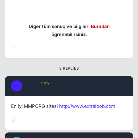
Diğer tüm sonuç ve bilgileri
Buradan
öğrenebilirsiniz.
3 REPLIES
Achilles
⭐ 18y
A
17 yil once
#2
En iyi MMPORG sitesi
http://www.extraloob.com