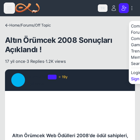
Icerige atla
TR
Home
/
Forums
/
Off Topic
Com
For
Altın Örümcek 2008 Sonuçları
Com
Gam
Açıklandı !
Tren
Mem
17 yil once
·
3 Replies
·
1.2K views
Sear
Logi
Journalist
OP
⭐ 19y
Sign
J
17 yil once
#1
Altın Örümcek Web Ödülleri 2008'de ödül sahipleri,