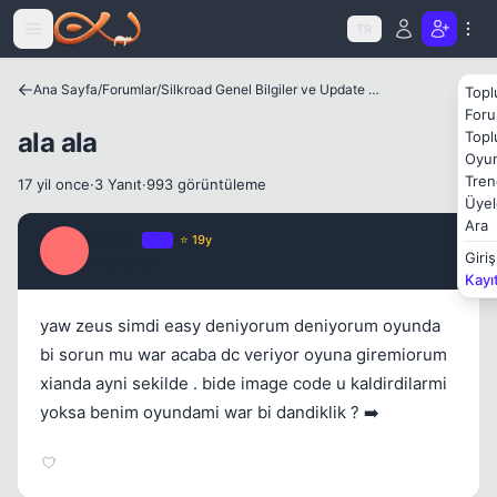
Icerige atla
Kapat
TR
Ana Sayfa
/
Forumlar
/
Silkroad Genel Bilgiler ve Update Bilgileri
Topl
Foru
ala ala
Topl
Oyun
Tren
17 yil once
·
3 Yanıt
·
993 görüntüleme
Üyel
Kapat
Ara
c4b4L
OP
⭐ 19y
C
Giriş
17 yil once
#1
Kayı
yaw zeus simdi easy deniyorum deniyorum oyunda
bi sorun mu war acaba dc veriyor oyuna giremiorum
xianda ayni sekilde . bide image code u kaldirdilarmi
yoksa benim oyundami war bi dandiklik ? ➡️