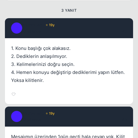
3 YANIT
StormHero
⭐ 19y
S
17 yil once
#2
1. Konu başlığı çok alakasız.
2. Dediklerin anlaşılmıyor.
3. Kelimelerinizi doğru seçin.
4. Hemen konuyu değiştirip dediklerimi yapın lütfen.
Yoksa kilitlenir.
StormHero
⭐ 19y
S
17 yil once
#3
Mesajımın üzerinden 1gün geçti hala cevap yok. Kilit