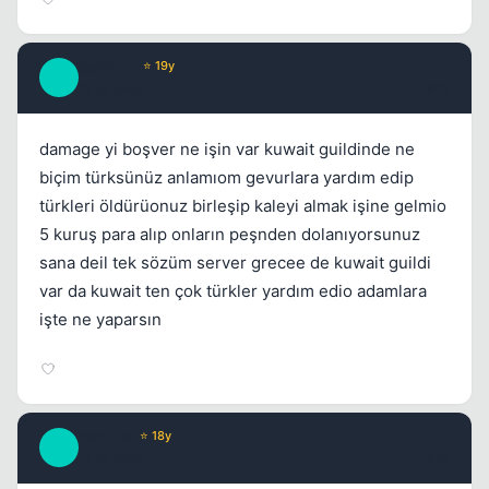
berkayq
⭐ 19y
B
17 yil once
#16
damage yi boşver ne işin var kuwait guildinde ne
biçim türksünüz anlamıom gevurlara yardım edip
türkleri öldürüonuz birleşip kaleyi almak işine gelmio
5 kuruş para alıp onların peşnden dolanıyorsunuz
sana deil tek sözüm server grecee de kuwait guildi
var da kuwait ten çok türkler yardım edio adamlara
işte ne yaparsın
zeki_ce
⭐ 18y
Z
17 yil once
#17