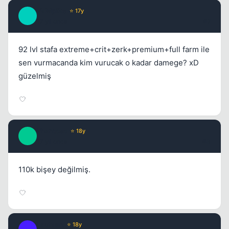
VaMpiRe
⭐ 17y
V
17 yil once
#2
92 lvl stafa extreme+crit+zerk+premium+full farm ile
sen vurmacanda kim vurucak o kadar damege? xD
güzelmiş
Kapat
Phantoso
⭐ 18y
P
17 yil once
#3
110k bişey değilmiş.
Kapat
Lacivert
⭐ 18y