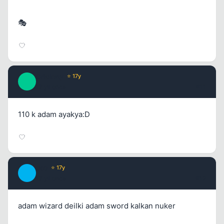
🎭
Crickety
⭐ 17y
C
17 yil once
#11
110 k adam ayakya:D
JbS
⭐ 17y
J
17 yil once
#12
adam wizard deilki adam sword kalkan nuker