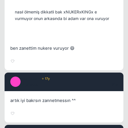
nasıl ölmemiş dikkatli bak xNUKERxKINGx e
vurmuyor onun arkasında bi adam var ona vuruyor
ben zanettim nukere vuruyor 😄
desTibaa `
⭐ 17y
D
17 yil once
#19
artık iyi bakrsın zannetmessın ^^