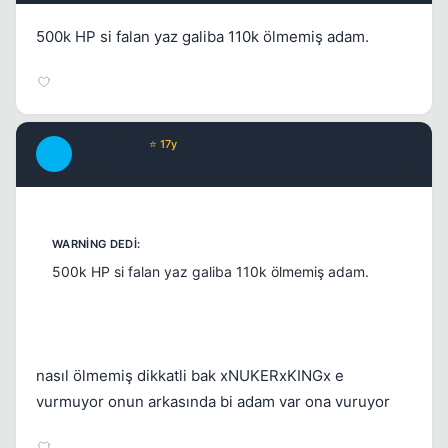
500k HP si falan yaz galiba 110k ölmemiş adam.
chipshajen
⭐ 17y
C
17 yil once
#15
500k HP si falan yaz galiba 110k ölmemiş adam.
nasıl ölmemiş dikkatli bak xNUKERxKINGx e
vurmuyor onun arkasında bi adam var ona vuruyor