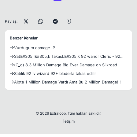
Paylaş:
Benzer Konular
Vurdugum damage :P
Sat&#305;l&#305;k TakasL&#305;k 92 warior Cleric - 92
LvL -
(O_o) 8.3 Million Damage Big Ever Damage on Silkroad
Satılık 92 lv wizard 92+ bladerla takas edilir
Alpte 1 Million Damage Vardı Ama Bu 2 Million Damage!!!
© 2026 Extraloob. Tüm hakları saklıdır.
İletişim