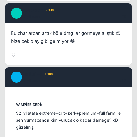
F34RL3SS
⭐ 19y
F
17 yil once
#9
Eu charlardan artık böle dmg ler görmeye alıştık 😊
bize pek olay gibi gelmiyor 😄
BurdurLee
⭐ 18y
B
17 yil once
#10
92 lvl stafa extreme+crit+zerk+premium+full farm ile
sen vurmacanda kim vurucak o kadar damege? xD
güzelmiş