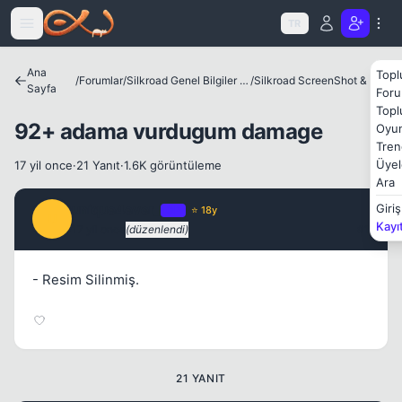
Icerige atla
TR
Ana
Topl
/
Forumlar
/
Silkroad Genel Bilgiler ve Update Bilgileri
/
Silkroad ScreenShot & Video
Sayfa
Foru
Topl
92+ adama vurdugum damage
Oyun
Tren
Üyel
17 yil once
·
21 Yanıt
·
1.6K görüntüleme
Ara
unique4ever_
Giriş
OP
⭐ 18y
U
Kayı
17 yil once
(düzenlendi)
#1
Kapat
- Resim Silinmiş.
21 YANIT