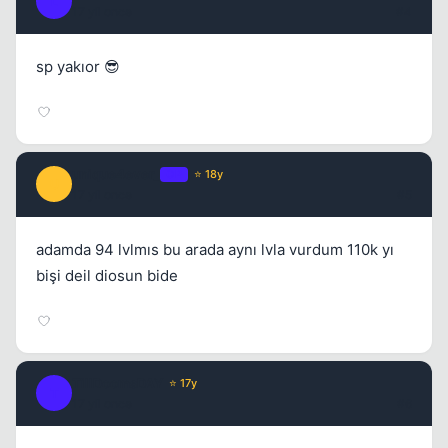
L
17 yil once
#4
sp yakıor 😎
unique4ever_
OP
⭐ 18y
U
17 yil once
#5
adamda 94 lvlmıs bu arada aynı lvla vurdum 110k yı
bişi deil diosun bide
TillDoomsDAY
⭐ 17y
T
17 yil once
#6