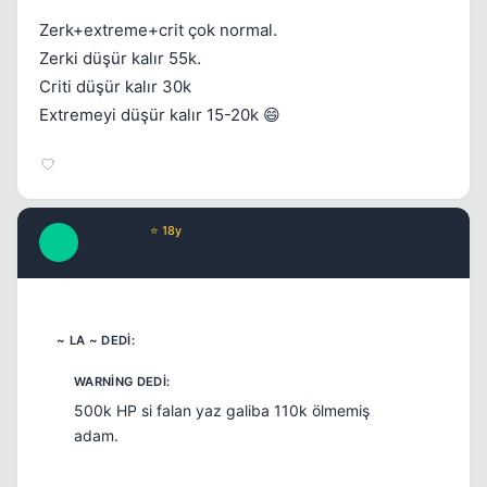
Zerk+extreme+crit çok normal.
Zerki düşür kalır 55k.
Criti düşür kalır 30k
Extremeyi düşür kalır 15-20k 😄
Phantoso
⭐ 18y
P
17 yil once
#18
500k HP si falan yaz galiba 110k ölmemiş
adam.