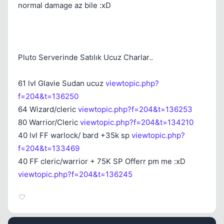
normal damage az bile :xD
Kapat
Pluto Serverinde Satılık Ucuz Charlar..
61 lvl Glavie Sudan ucuz
viewtopic.php?
f=204&t=136250
Kapat
64 Wizard/cleric
viewtopic.php?f=204&t=136253
80 Warrior/Cleric
viewtopic.php?f=204&t=134210
40 lvl FF warlock/ bard +35k sp
viewtopic.php?
f=204&t=133469
40 FF cleric/warrior + 75K SP Offerr pm me :xD
viewtopic.php?f=204&t=136245