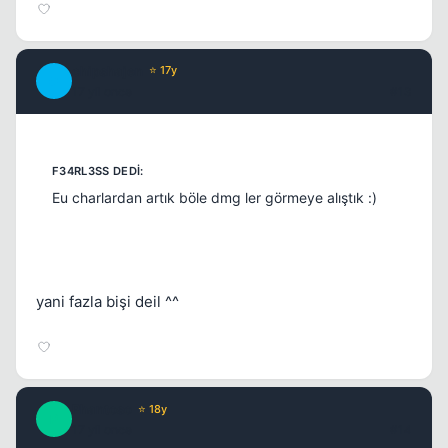
chipshajen
⭐ 17y
C
17 yil once
#13
Eu charlardan artık böle dmg ler görmeye alıştık :)
yani fazla bişi deil ^^
Phantoso
⭐ 18y
P
17 yil once
#14