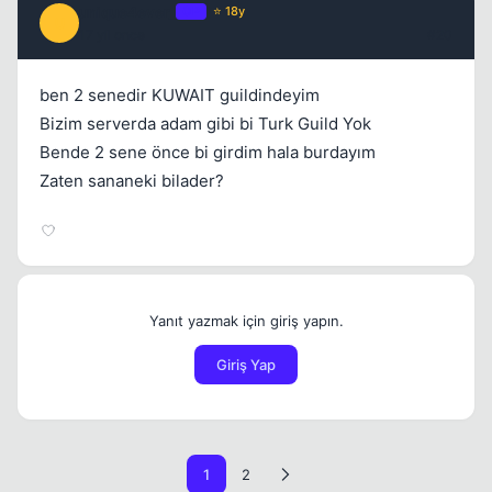
unique4ever_
OP
⭐ 18y
U
17 yil once
#20
ben 2 senedir KUWAIT guildindeyim
Bizim serverda adam gibi bi Turk Guild Yok
Bende 2 sene önce bi girdim hala burdayım
Zaten sananeki bilader?
Yanıt yazmak için giriş yapın.
Giriş Yap
1
2