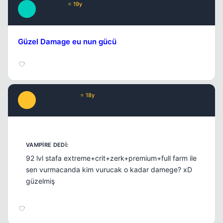
WildKing
⭐ 19y
W
Kapat
17 yil once
#7
Güzel Damage eu nun gücü
infusserabLe
⭐ 18y
I
17 yil once
#8
92 lvl stafa extreme+crit+zerk+premium+full farm ile
sen vurmacanda kim vurucak o kadar damege? xD
güzelmiş