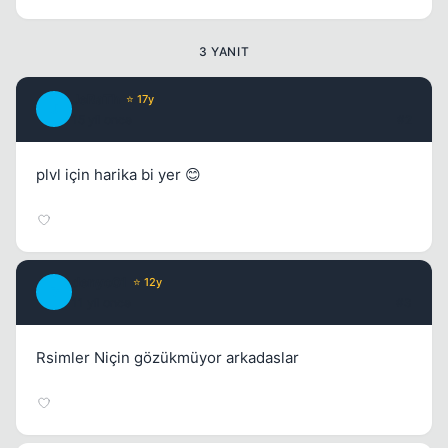
3 YANIT
JeRaTh
⭐ 17y
J
15 yil once
#2
plvl için harika bi yer 😊
denyo01
⭐ 12y
D
11 yil once
#3
Rsimler Niçin gözükmüyor arkadaslar