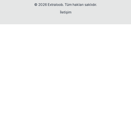
© 2026 Extraloob. Tüm hakları saklıdır.
İletişim
💎