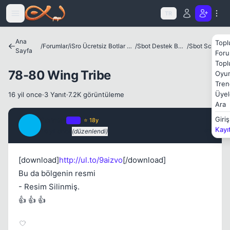
Icerige atla
TR
Ana
Topl
/
Forumlar
/
iSro Ücretsiz Botlar ve Diğer Programlar
/
Sbot Destek Bölümü
/
Sbot Scriptler
Sayfa
Kapat
Foru
Topl
78-80 Wing Tribe
Oyun
Tren
Üyel
16 yil once
·
3 Yanıt
·
7.2K görüntüleme
Ara
iloman
Giriş
OP
⭐ 18y
I
Kayı
16 yil once
(düzenlendi)
#1
[download]
http://ul.to/9aizvo
[/download]
Bu da bölgenin resmi
- Resim Silinmiş.
👍 👍 👍