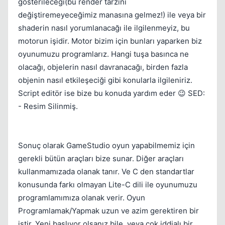
gösterileceği(bu render tarzını
değiştiremeyeceğimiz manasına gelmez!) ile veya bir
shaderin nasıl yorumlanacağı ile ilgilenmeyiz, bu
motorun işidir. Motor bizim için bunları yaparken biz
oyunumuzu programlarız. Hangi tuşa basınca ne
olacağı, objelerin nasıl davranacağı, birden fazla
objenin nasıl etkileşeciği gibi konularla ilgileniriz.
Script editör ise bize bu konuda yardım eder 😉 SED:
- Resim Silinmiş.
Sonuç olarak GameStudio oyun yapabilmemiz için
gerekli bütün araçları bize sunar. Diğer araçları
kullanmamızada olanak tanır. Ve C den standartlar
konusunda farkı olmayan Lite-C dili ile oyunumuzu
programlamımıza olanak verir. Oyun
Programlamak/Yapmak uzun ve azim gerektiren bir
iştir. Yeni başlıyor olsanız bile, veya çok iddialı bir