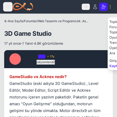
Icerige atla
TR
Ana Sayfa
/
Forumlar
/
Web Tasarımı ve Programcılık .Asp .Php. .Net C++
Topl
Foru
3D Game Studio
Topl
Oyun
Tren
17 yil once
·
1 Yanıt
·
4.8K görüntüleme
Üyel
Ara
Hyperion
OP
⭐ 17y
H
Giriş
17 yil once
(düzenlendi)
#1
Kayı
GameStudio ve Acknex nedir?
GameStudio (eski adıyla 3D GameStudio) , Level
Editör, Model Editor, Script Editör ve Acknex
motorunu içeren yazılım paketidir. Paketin genel
amacı "Oyun Gelişrme" olduğundan, motorun
gelişimi bu yönde olmakta. Motor directx9 un tüm