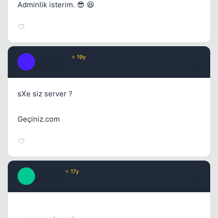
Adminlik isterim. 😎 😆
Black Rain
⭐ 19y
B
17 yil once
#6
sXe siz server ?
Geçiniz.com
Xplosive
⭐ 17y
X
17 yil once
#7