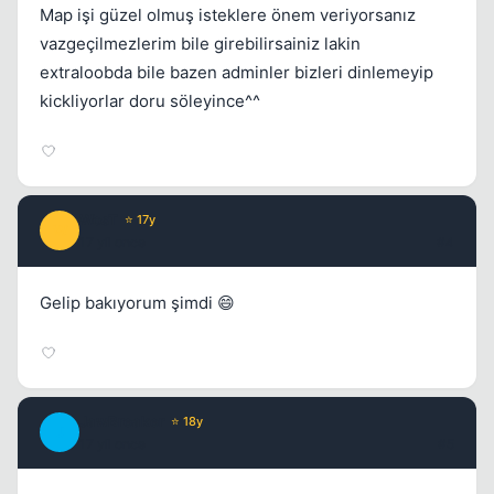
Map işi güzel olmuş isteklere önem veriyorsanız
vazgeçilmezlerim bile girebilirsainiz lakin
extraloobda bile bazen adminler bizleri dinlemeyip
kickliyorlar doru söleyince^^
WosT
⭐ 17y
W
17 yil once
#4
Gelip bakıyorum şimdi 😄
JawBreaker
⭐ 18y
J
17 yil once
#5