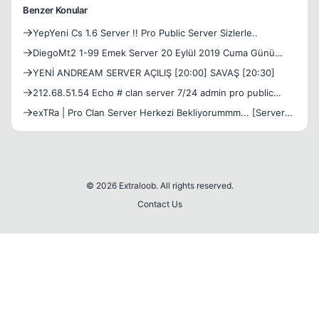
Benzer Konular
YepYeni Cs 1.6 Server !! Pro Public Server Sizlerle..
DiegoMt2 1-99 Emek Server 20 Eylül 2019 Cuma Günü
21:00'da Açılıyor. 2000 TL Ödüllü Lonca Turnuvaları ve
YENİ ANDREAM SERVER AÇILIŞ [20:00] SAVAŞ [20:30]
Uzun Ömürlü Server
212.68.51.54 Echo # clan server 7/24 admin pro public
server
exTRa | Pro Clan Server Herkezi Bekliyorummm... [Server
Onli
© 2026 Extraloob. All rights reserved.
Contact Us