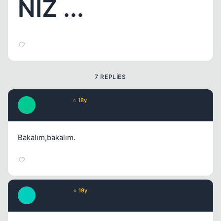
NIZ ...
7 REPLIES
Sehnsucht
⭐ 18y
S
17 yil once
#2
Bakalım,bakalım.
Old School
⭐ 19y
O
17 yil once
#3