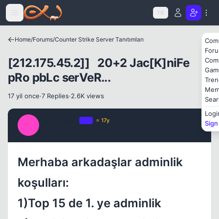
Icerige atla
TR
Home
/
Forums
/
Counter Strike Server Tanıtımları
Com
Kapat
For
[212.175.45.2]] 20+2 Jac[K]niFe
Com
Gam
pRo pbLc serVeR...
Tren
Mem
17 yil once
·
7 Replies
·
2.6K views
Sear
Logi
Black Pearl
OP
⭐ 17y
Sign
B
17 yil once
#1
Kapat
Merhaba arkadaşlar adminlik
koşulları:
1)Top 15 de 1. ye adminlik