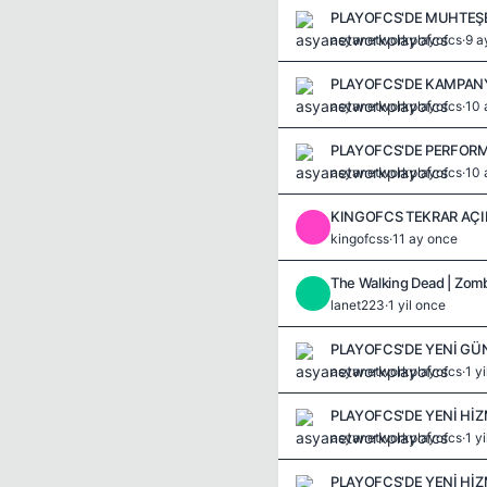
asyanetworkplayofcs
·
9 a
asyanetworkplayofcs
·
10 
asyanetworkplayofcs
·
10 
KINGOFCS TEKRAR AÇILDI
K
kingofcss
·
11 ay once
The Walking Dead | Zomb
L
lanet223
·
1 yil once
asyanetworkplayofcs
·
1 y
asyanetworkplayofcs
·
1 y