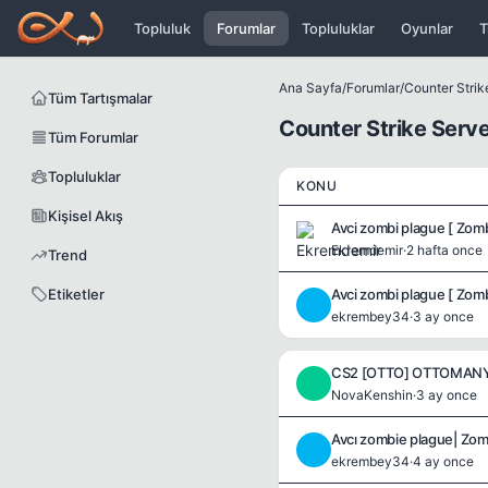
Icerige atla
Topluluk
Forumlar
Topluluklar
Oyunlar
T
Ana Sayfa
/
Forumlar
/
Counter Strik
Tüm Tartışmalar
Counter Strike Serve
Tüm Forumlar
Topluluklar
KONU
Kişisel Akış
Avci zombi plague [ Zo
Ekremdemir
·
2 hafta once
Trend
Etiketler
Avci zombi plague [ Zom
E
ekrembey34
·
3 ay once
N
NovaKenshin
·
3 ay once
Avcı zombie plague| Zo
E
ekrembey34
·
4 ay once