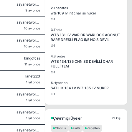
asyanetworkplayofcs
2.
Thanatos
9 ay once
wts 109 lv ınt char ss nuker
1
asyanetworkplayofcs
10 ay once
3.
Theia
WTS 131 LV WARİOR WARLOCK ACONUT
RARE DRESLİ FLAG 5/5 NO S DEVİL
asyanetworkplayofcs
1
10 ay once
4.
Brontes
kingofcss
WTB 134/135 CHN SS DEVİLLİ CHAR
11 ay once
FULL İTEM
1
lanet223
1 yil once
5.
Hyperion
SATILIK 134 LV WİZ 135 LV NUKER
asyanetworkplayofcs
1
1 yil once
asyanetworkplayofcs
Çevrimiçi Üyeler
1 yil once
73 kişi
Chorus
asiltr
Rebellen
asyanetworkplayofcs