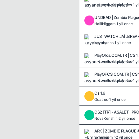
asyanetworkplayofcs
·
1 y
UNDEAD | Zombie Plague
H
HalilNiggars
·
1 yil once
kayahanns
·
1 yil once
asyanetworkplayofcs
·
1 y
asyanetworkplayofcs
·
1 y
Cs 1.6
Q
Quatroo
·
1 yil once
N
NovaKenshin
·
2 yil once
ARK | ZOMBIE PLAGUE 
Ekremdemir
·
2 yil once