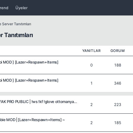
rend
Üyeler
e Server Tanıtımları
r Tanıtımları
YANITLAR
GORUM
mbi MOD ] [Lazer+Respawn+Items]
0
188
bi MOD ] [Lazer+Respawn+Items​]​
1
346
CS2 [OTTO] OTTOMANYAK PRO PUBLIC | !ws !kf !glove ottomanyak.com
2
223
mbie MOD | [Lazer+Respawn+Items] ~
2
185