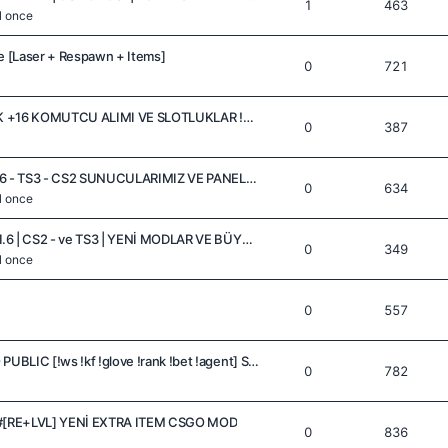
1
463
il once
 [Laser + Respawn + Items]
0
721
JUSTWATCH JAİLBREAK +16 KOMUTCU ALIMI VE SLOTLUKLAR !WS !KF !AJAN !SMOKE !TP
0
387
PlayOfcs.COM.TR | CS 1.6 - TS3 - CS2 SUNUCULARIMIZ VE PANELİMİZ GÜNCELLENDİ!!!
0
634
il once
PlayOFCS.COM.TR | CS 1.6 | CS2 - ve TS3 | YENİ MODLAR VE BÜYÜK KAMPANYA!
0
349
il once
0
557
CS2 [TR] - ASALET | PRO PUBLIC [!ws !kf !glove !rank !bet !agent] Sunucumuz Ödüllüdür
0
782
#[RE+LVL] YENİ EXTRA ITEM CSGO MOD
0
836