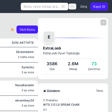
Giriş
Kayıt Ol
TR
Yeni Konu
E
SON AKTIVITE
ExtraLoob
Ekremdemir
ExtraLoob Oyun Topluluğu
2 hafta once
358K
2.6M
73
Synecku
Üye
Mesaj
Çevrimiçi
3 ay once
NovaKenshin
3 ay once
🔥 Gündem
Tümü
ekrembey34
1.
Thanatos
WTS 112 LV SPEAR CHAR
4 ay once
1