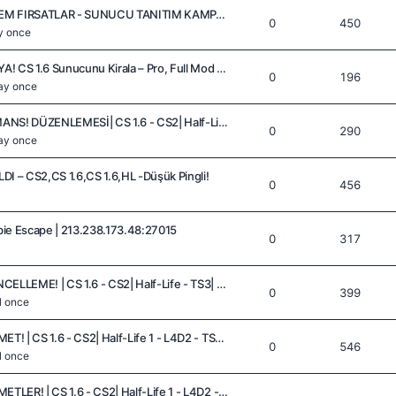
PLAYOFCS'DE MUHTEŞEM FIRSATLAR - SUNUCU TANITIM KAMPANYASI VE İNDİRİMLER!
0
450
y once
PLAYOFCS'DE KAMPANYA! CS 1.6 Sunucunu Kirala – Pro, Full Mod ve Ekonomik Paketler!
0
196
ay once
PLAYOFCS'DE PERFORMANS! DÜZENLEMESİ| CS 1.6 - CS2| Half-Life - L4D2 - TS3| SUNUCULARI
0
290
ay once
 – CS2,CS 1.6,CS 1.6,HL -Düşük Pingli!
0
456
ie Escape | 213.238.173.48:27015
0
317
PLAYOFCS'DE YENİ GÜNCELLEME! | CS 1.6 - CS2| Half-Life - TS3| PANEL TANITIM!
0
399
il once
PLAYOFCS'DE YENİ HİZMET! | CS 1.6 - CS2| Half-Life 1 - L4D2 - TS3| BAYİLİĞİ!
0
546
il once
PLAYOFCS'DE YENİ HİZMETLER! | CS 1.6 - CS2| Half-Life 1 - L4D2 - TS3| PAKETLERİ