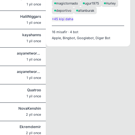
magictornado
ugur1975
Hurley
1 yil once
deportivo
altanburak
HalilNiggars
+45 kişi daha
1 yil once
16
misafir
·
4
bot
kayahanns
Apple, Bingbot, Googlebot, Diger Bot
1 yil once
asyanetworkplayofcs
1 yil once
asyanetworkplayofcs
1 yil once
Quatroo
1 yil once
NovaKenshin
2 yil once
Ekremdemir
2 yil once