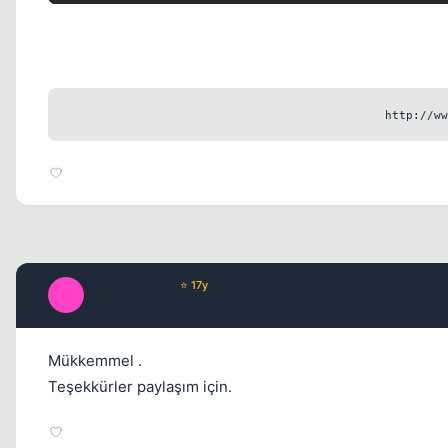
http://ww
ImmorTaLGoD
⭐ 17y
I
17 yil once
Mükkemmel .
Teşekkürler paylaşım için.