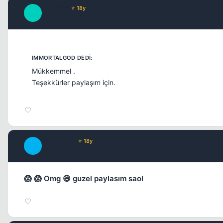
CharLes
⭐ 18y
C
17 yil once
Mükkemmel .
Teşekkürler paylaşım için.
DeviLeyez
⭐ 18y
D
17 yil once
😱 😱 Omg 😄 guzel paylasım saol