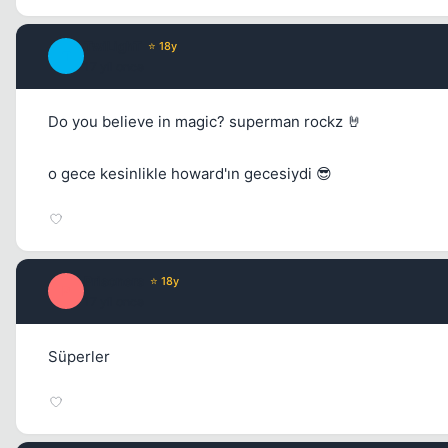
TwiLighT
⭐ 18y
T
17 yil once
Do you believe in magic? superman rockz 🤘
o gece kesinlikle howard'ın gecesiydi 😎
Prisoners
⭐ 18y
P
17 yil once
Süperler