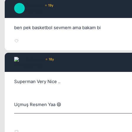
Cynosure
⭐ 19y
C
17 yil once
ben pek basketbol sevmem ama bakam bi
Toxicated
⭐ 18y
17 yil once
Superman Very Nice ..
Uçmuş Resmen Yaa 😄