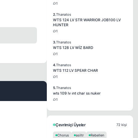
1
2.
Thanatos
WTS 124 LV STR WARRIOR JOB100 LV
HUNTER
1
3.
Thanatos
WTS 128 LV WİZ BARD
1
4.
Thanatos
WTS 112 LV SPEAR CHAR
1
5.
Thanatos
wts 109 lv ınt char ss nuker
#2
1
Çevrimiçi Üyeler
72 kişi
Chorus
asiltr
Rebellen