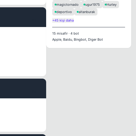
magictornado
ugur1975
Hurley
deportivo
altanburak
#3
+45 kişi daha
15
misafir
·
4
bot
Apple, Baidu, Bingbot, Diger Bot
#4