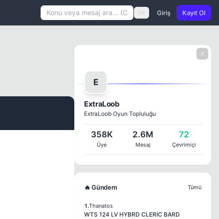
Giriş
Kayıt Ol
TR
E
ExtraLoob
ExtraLoob Oyun Topluluğu
#1
358K
2.6M
72
Üye
Mesaj
Çevrimiçi
🔥 Gündem
Tümü
1.
Thanatos
WTS 124 LV HYBRD CLERIC BARD