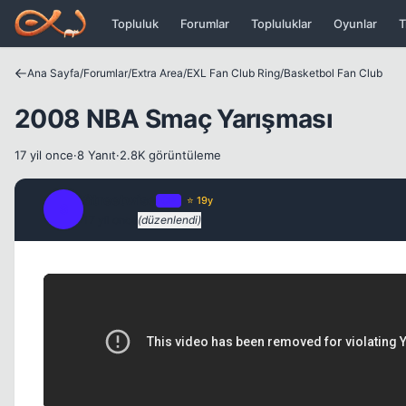
Icerige atla
Topluluk
Forumlar
Topluluklar
Oyunlar
T
Ana Sayfa
/
Forumlar
/
Extra Area
/
EXL Fan Club Ring
/
Basketbol Fan Club
2008 NBA Smaç Yarışması
17 yil once
·
8 Yanıt
·
2.8K görüntüleme
Streetwise
OP
⭐ 19y
S
17 yil once
(düzenlendi)