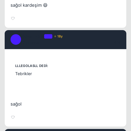
sağol kardeşim 😄
Think Twice
OP
⭐ 18y
T
17 yil once
#16
Tebrikler
sağol