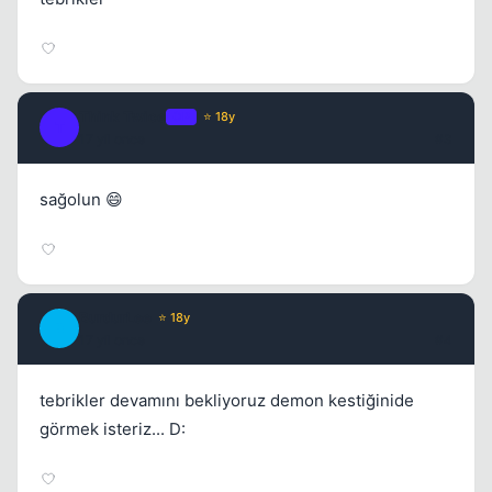
Think Twice
OP
⭐ 18y
T
17 yil once
#3
sağolun 😄
Kapat
BurdurLee
⭐ 18y
B
17 yil once
#4
tebrikler devamını bekliyoruz demon kestiğinide
görmek isteriz... D: