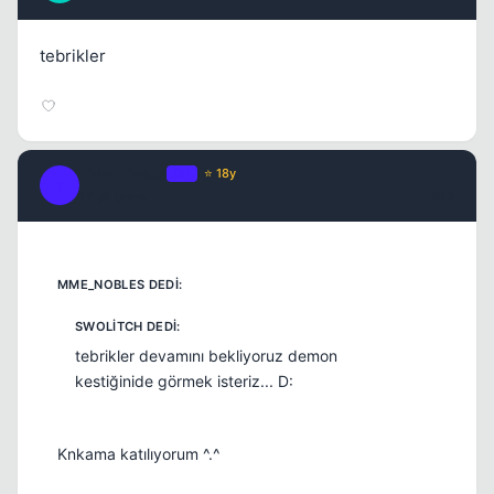
tebrikler
Think Twice
OP
⭐ 18y
T
17 yil once
#12
tebrikler devamını bekliyoruz demon
kestiğinide görmek isteriz... D:
Knkama katılıyorum ^.^