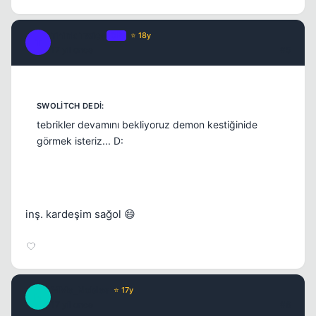
Think Twice
OP
⭐ 18y
T
17 yil once
#5
Kapat
tebrikler devamını bekliyoruz demon kestiğinide
görmek isteriz... D:
inş. kardeşim sağol 😄
Kapat
MMe_Nobles
⭐ 17y
M
17 yil once
#6