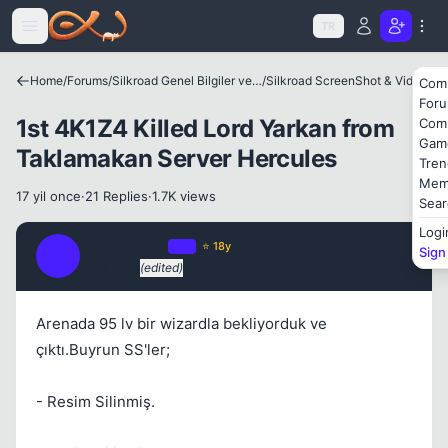
Icerige atla
TR
Home
/
Forums
/
Silkroad Genel Bilgiler ve Update Bilgileri
/
Silkroad ScreenShot & Video
Com
For
1st 4K1Z4 Killed Lord Yarkan from
Com
Gam
Taklamakan Server Hercules
Tren
Mem
17 yil once
·
21 Replies
·
1.7K views
Sear
Logi
Think Twice
OP
⭐ 18y
Sign
T
17 yil once
(edited)
#1
Arenada 95 lv bir wizardla bekliyorduk ve
çıktı.Buyrun SS'ler;
Kapat
- Resim Silinmiş.