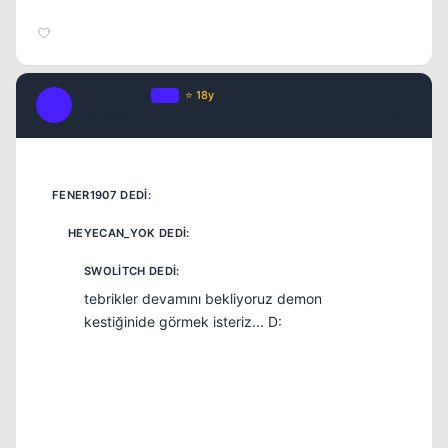
Think Twice
OP
⭐ 18y
T
17 yil once
#15
tebrikler devamını bekliyoruz demon
kestiğinide görmek isteriz... D: