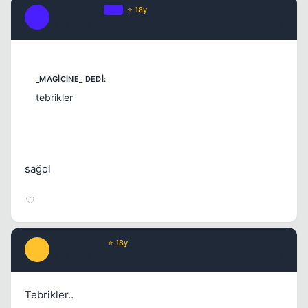
Think Twice
OP
⭐ 18y
T
17 yil once
#17
tebrikler
sağol
67' Mustang
⭐ 18y
6
17 yil once
#18
Tebrikler..