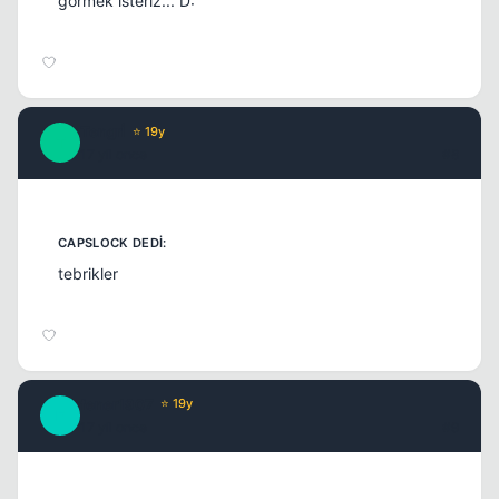
görmek isteriz... D:
Tengrİ
⭐ 19y
T
17 yil once
#8
tebrikler
fener1907
⭐ 19y
F
17 yil once
#9