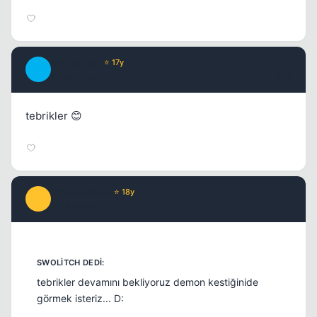
Wappinger
⭐ 17y
W
17 yil once
#19
tebrikler 😊
infusserabLe
⭐ 18y
I
17 yil once
#20
tebrikler devamını bekliyoruz demon kestiğinide
görmek isteriz... D: