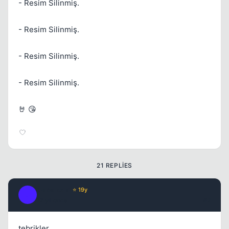
- Resim Silinmiş.
- Resim Silinmiş.
- Resim Silinmiş.
- Resim Silinmiş.
🤘 😘
21 REPLIES
CapsLock
⭐ 19y
C
Kapat
17 yil once
#2
tebrikler