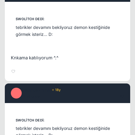
Kapat
tebrikler devamını bekliyoruz demon kestiğinide
görmek isteriz... D:
Knkama katılıyorum ^.^
Optimus Prime
⭐ 18y
O
17 yil once
#7
Kapat
tebrikler devamını bekliyoruz demon kestiğinide