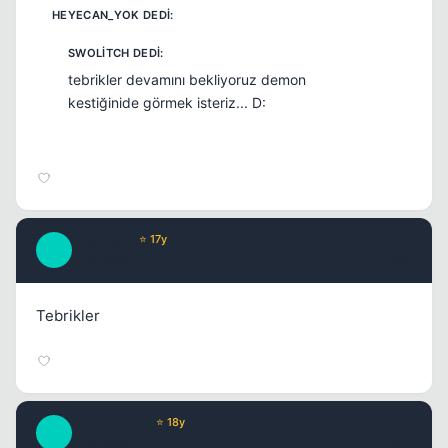
tebrikler devamını bekliyoruz demon
kestiğinide görmek isteriz... D:
Prophecy
⭐ 17y
P
17 yil once
#10
Tebrikler
_MaGiCiNe_
⭐ 18y
_
17 yil once
#11