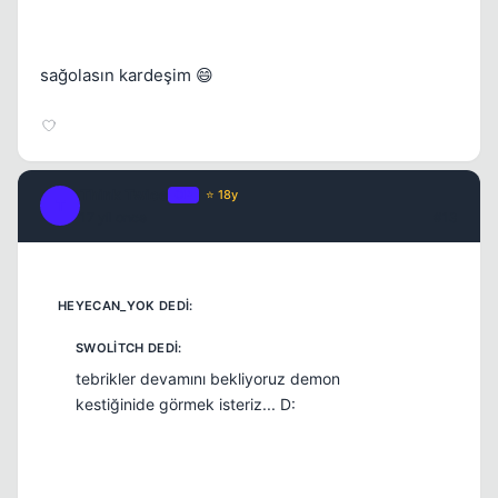
sağolasın kardeşim 😄
Think Twice
OP
⭐ 18y
T
17 yil once
#13
tebrikler devamını bekliyoruz demon
kestiğinide görmek isteriz... D: