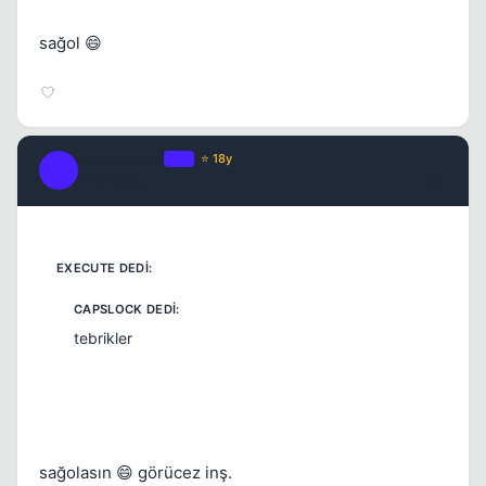
sağol 😄
Think Twice
OP
⭐ 18y
T
17 yil once
#14
tebrikler
sağolasın 😄 görücez inş.