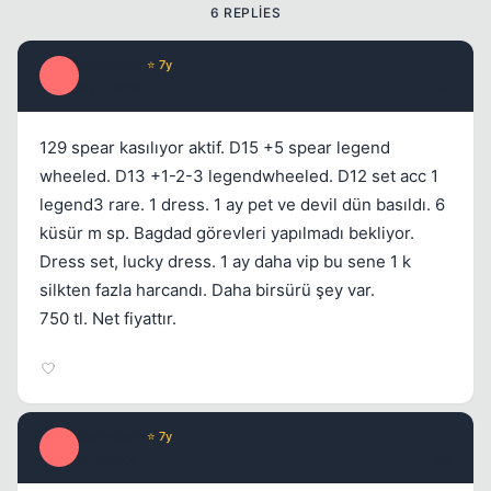
6 REPLIES
Kapat
kalinkali
⭐ 7y
K
6 yil once
#2
129 spear kasılıyor aktif. D15 +5 spear legend
wheeled. D13 +1-2-3 legendwheeled. D12 set acc 1
legend3 rare. 1 dress. 1 ay pet ve devil dün basıldı. 6
küsür m sp. Bagdad görevleri yapılmadı bekliyor.
Dress set, lucky dress. 1 ay daha vip bu sene 1 k
silkten fazla harcandı. Daha birsürü şey var.
750 tl. Net fiyattır.
kalinkali
⭐ 7y
K
6 yil once
#3