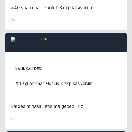
%40 şuan char. Günlük 8 exp kasıyorum.
Kenore01
⭐ 6y
6 yil once
#4
%40 şuan char. Günlük 8 exp kasıyorum.
Kardesim nasil iletisime gecebiliriz