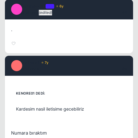
sahinbey42
OP
⭐ 6y
S
6 yil once
(edited)
#5
.
kalinkali
⭐ 7y
K
6 yil once
#6
Kardesim nasil iletisime gecebiliriz
Numara bıraktım