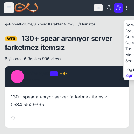
Icerige atla
TR
Home
/
Forums
/
Silkroad Karakter Alım-Satımları
/
Thanatos
Com
For
130+ spear aranıyor server
Com
Kapat
WTB
Gam
farketmez itemsiz
Tren
Mem
6 yil once
·
6 Replies
·
906 views
Sear
Logi
sahinbey42
OP
⭐ 6y
Sign
S
6 yil once
#1
130+ spear aranıyor server farketmez itemsiz
0534 554 9395