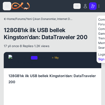
Icerige atla
TR
Home
/
Forums
/
Yeni Çıkan Donanımlar, Internet Dünyası ve Benzer Konular
Com
Kapat
For
128GB'lık ilk USB bellek
Com
Gam
Kingston'dan: DataTraveler 200
Tren
Mem
17 yil once
·
8 Replies
·
1.2K views
Sear
Logi
Chorus
OP
Yönetici
⭐ 19y
Sign
17 yil once
#1
128GB'lık ilk USB bellek Kingston'dan: DataTraveler
200