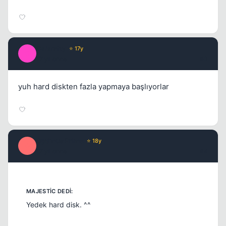
Calamity
⭐ 17y
C
17 yil once
#3
yuh hard diskten fazla yapmaya başlıyorlar
Optimus Prime
⭐ 18y
O
17 yil once
#4
Yedek hard disk. ^^