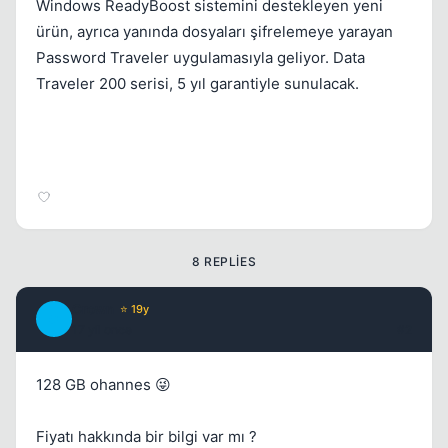
Windows ReadyBoost sistemini destekleyen yeni
Kapat
ürün, ayrıca yanında dosyaları şifrelemeye yarayan
Password Traveler uygulamasıyla geliyor. Data
Traveler 200 serisi, 5 yıl garantiyle sunulacak.
8 REPLIES
Crown
⭐ 19y
C
17 yil once
#2
128 GB ohannes 😜
Fiyatı hakkında bir bilgi var mı ?