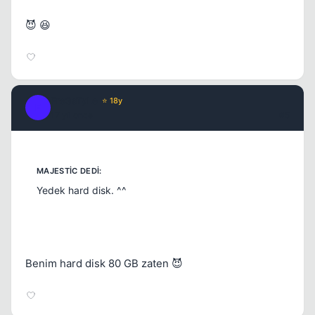
😈 😆
Fre3sTyLe
⭐ 18y
F
17 yil once
#5
Yedek hard disk. ^^
Benim hard disk 80 GB zaten 😈