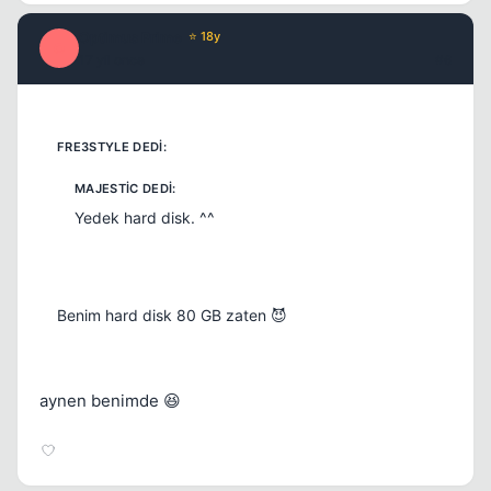
Optimus Prime
⭐ 18y
O
17 yil once
#6
Yedek hard disk. ^^
Benim hard disk 80 GB zaten 😈
aynen benimde 😆