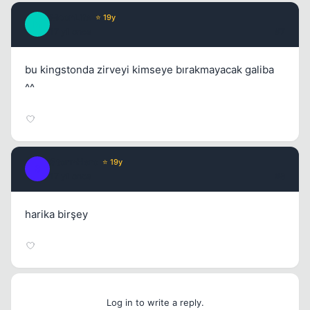
MoonLife
⭐ 19y
M
17 yil once
#7
bu kingstonda zirveyi kimseye bırakmayacak galiba
^^
StormHero
⭐ 19y
S
17 yil once
#8
harika birşey
Log in to write a reply.