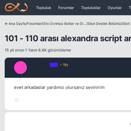
Icerige atla
Topluluk
Forumlar
Topluluklar
Oyunlar
T
Ana Sayfa
/
Forumlar
/
iSro Ücretsiz Botlar ve Diğer Programlar
/
Sbot Destek Bölümü
/
Sbot 
101 - 110 arası alexandra script 
15 yil once
·
1 Yanıt
·
6.6K görüntüleme
ataberk35
OP
⭐ 18y
A
15 yil once
evet arkadaslar yardımcı olursanız sevinirim