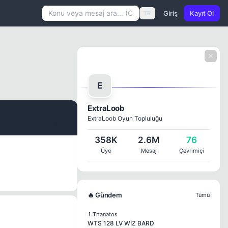
Giriş
Kayıt Ol
TR
E
ExtraLoob
ExtraLoob Oyun Topluluğu
#1
358K
2.6M
76
Üye
Mesaj
Çevrimiçi
🔥 Gündem
Tümü
1.
Thanatos
WTS 128 LV WİZ BARD