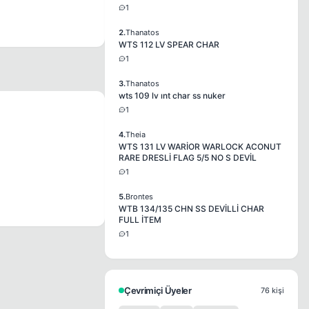
1
2.
Thanatos
WTS 112 LV SPEAR CHAR
1
3.
Thanatos
wts 109 lv ınt char ss nuker
1
4.
Theia
WTS 131 LV WARİOR WARLOCK ACONUT
RARE DRESLİ FLAG 5/5 NO S DEVİL
1
5.
Brontes
WTB 134/135 CHN SS DEVİLLİ CHAR
FULL İTEM
1
Çevrimiçi Üyeler
76 kişi