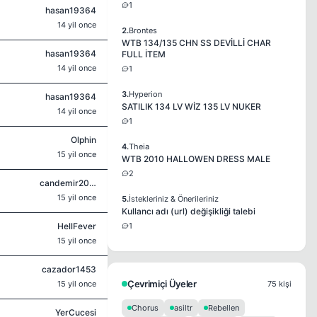
1
hasan19364
14 yil once
2.
Brontes
WTB 134/135 CHN SS DEVİLLİ CHAR
hasan19364
FULL İTEM
14 yil once
1
3.
Hyperion
hasan19364
SATILIK 134 LV WİZ 135 LV NUKER
14 yil once
1
Olphin
4.
Theia
15 yil once
WTB 2010 HALLOWEN DRESS MALE
2
candemir2005
15 yil once
5.
İstekleriniz & Önerileriniz
Kullancı adı (url) değişikliği talebi
HellFever
1
15 yil once
cazador1453
Çevrimiçi Üyeler
15 yil once
75 kişi
Chorus
asiltr
Rebellen
YerCucesi