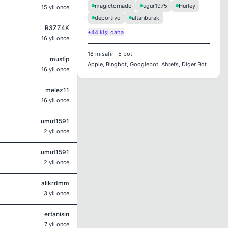
magictornado
ugur1975
Hurley
15 yil once
deportivo
altanburak
R3ZZ4K
+44 kişi daha
16 yil once
18
misafir
·
5
bot
mustip
Apple, Bingbot, Googlebot, Ahrefs, Diger Bot
16 yil once
melez11
16 yil once
umut1591
2 yil once
umut1591
2 yil once
alikrdmm
3 yil once
ertanisin
7 yil once