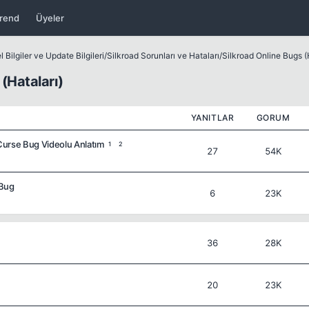
rend
Üyeler
 Bilgiler ve Update Bilgileri
/
Silkroad Sorunları ve Hataları
/
Silkroad Online Bugs (
 (Hataları)
YANITLAR
GORUM
Curse Bug Videolu Anlatım
1
2
27
54K
 Bug
6
23K
36
28K
20
23K