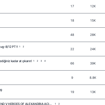
17
12K
18
15K
48
28K
ug-8/12 PT !!
1
2
22
24K
iğiniz kadar at çıkarın!
1
2
3
4
66
39K
9
8.8K
ug
19
13K
SILKROAD ONLINE LEGEND V HEROES OF ALEXANDRIA AÇIK BULUNDU!
1
2