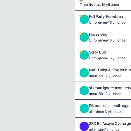
Chorus
·
16 yil once
Full Partyi Formlama
U
Unforgiven
·
16 yil once
Horse Bug
U
Unforgiven
·
16 yil once
Scroll Bug
U
Unforgiven
·
16 yil once
Nasıl Unique King olunu
U
umut1591
·
2 yil once
silkroad ignore monster
U
umut1591
·
2 yil once
Silkroad stat scroll bugu
A
alikrdmm
·
3 yil once
SRO Bir Acayip Oyuna g
E
ertanisin
·
7 yil once