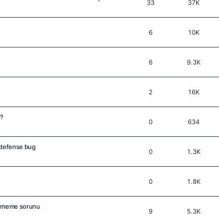
33
37K
6
10K
6
9.3K
2
16K
r?
0
634
 defense bug
0
1.3K
0
1.8K
irmeme sorunu
9
5.3K