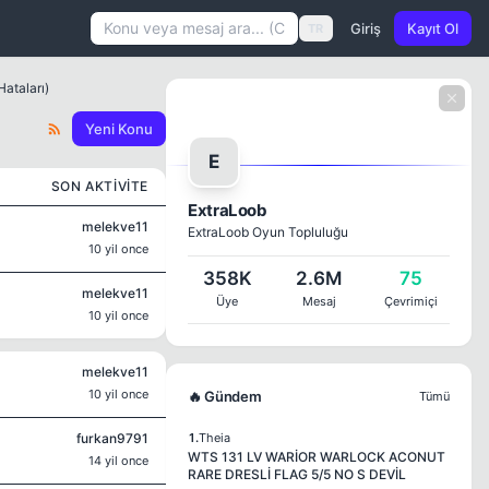
Giriş
Kayıt Ol
TR
Hataları)
Yeni Konu
E
SON AKTIVITE
ExtraLoob
melekve11
ExtraLoob Oyun Topluluğu
10 yil once
358K
2.6M
75
melekve11
Üye
Mesaj
Çevrimiçi
10 yil once
melekve11
10 yil once
🔥 Gündem
Tümü
furkan9791
1.
Theia
WTS 131 LV WARİOR WARLOCK ACONUT
14 yil once
RARE DRESLİ FLAG 5/5 NO S DEVİL