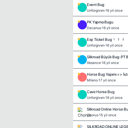
Event Bug
U
Unforgiven
·
16 yil once
PK Yapma Bugu
D
Decanus
·
16 yil once
Exp Ticket Bug
1
2
3
U
Unforgiven
·
16 yil once
Silkroad Büyük Bug-PT B
A
Absence
·
16 yil once
Horse Bug Yapımı >> İsted
M
Milano
·
17 yil once
Cave Horse Bug
U
Unforgiven
·
16 yil once
Silkroad Online Horse B
Chorus
·
15 yil once