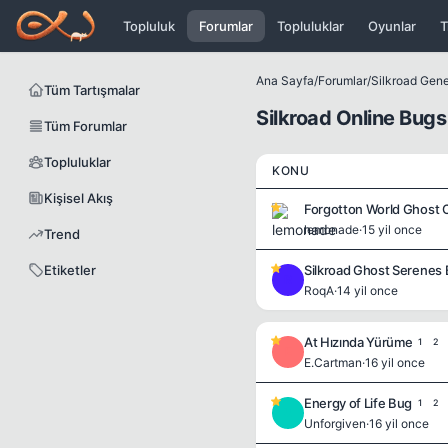
Icerige atla
Topluluk
Forumlar
Topluluklar
Oyunlar
T
Ana Sayfa
/
Forumlar
/
Silkroad Genel
Tüm Tartışmalar
Silkroad Online Bugs
Tüm Forumlar
Topluluklar
KONU
Kişisel Akış
Forgotton World Ghost 
lemonade
·
15 yil once
Trend
Etiketler
Silkroad Ghost Serenes
R
RoqA
·
14 yil once
At Hızında Yürüme
1
2
E
E.Cartman
·
16 yil once
Energy of Life Bug
1
2
U
Unforgiven
·
16 yil once