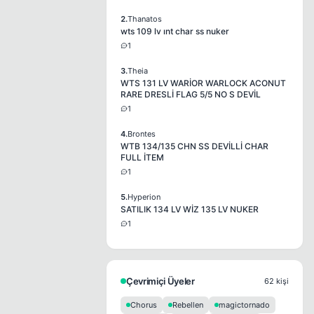
2.
Thanatos
wts 109 lv ınt char ss nuker
1
3.
Theia
WTS 131 LV WARİOR WARLOCK ACONUT
RARE DRESLİ FLAG 5/5 NO S DEVİL
1
4.
Brontes
WTB 134/135 CHN SS DEVİLLİ CHAR
FULL İTEM
1
5.
Hyperion
SATILIK 134 LV WİZ 135 LV NUKER
1
Çevrimiçi Üyeler
62 kişi
Chorus
Rebellen
magictornado