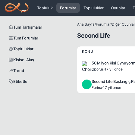
Icerige atla
Topluluk
Forumlar
Topluluklar
Oyunlar
T
Ana Sayfa
/
Forumlar
/
Diğer Oyunlar
Tüm Tartışmalar
Second Life
Tüm Forumlar
Topluluklar
KONU
Kişisel Akış
50 Milyon Kişi Oynuyorm
Chorus
·
17 yil once
Trend
Etiketler
Second Life Başlangıç R
F
Furina
·
17 yil once