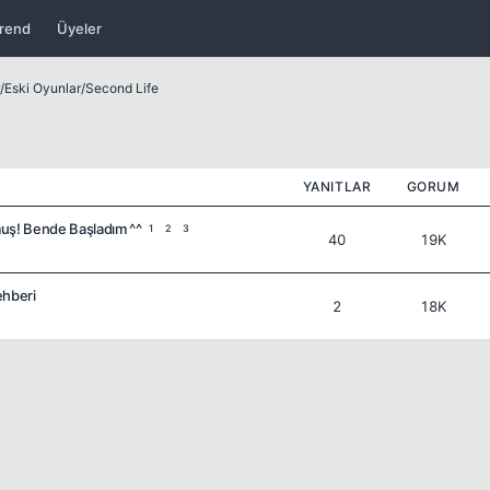
rend
Üyeler
/
Eski Oyunlar
/
Second Life
YANITLAR
GORUM
uş! Bende Başladım ^^
1
2
3
40
19K
ehberi
2
18K