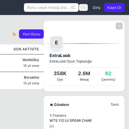
Giriş
Kayıt Ol
TR
Yeni Konu
E
SON AKTIVITE
ExtraLoob
VanillaSky
ExtraLoob Oyun Topluluğu
15 yil once
358K
2.6M
62
Borsalino
Üye
Mesaj
Çevrimiçi
15 yil once
🔥 Gündem
Tümü
1.
Thanatos
WTS 112 LV SPEAR CHAR
1