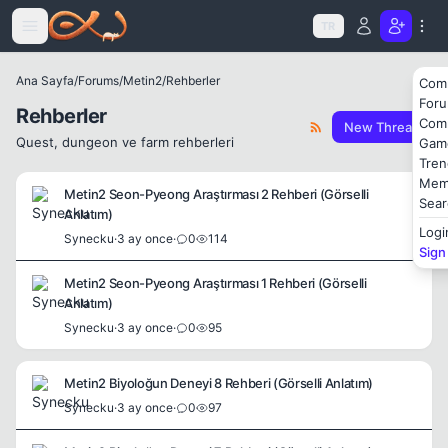
Icerige atla
TR
Ana Sayfa
/
Forums
/
Metin2
/
Rehberler
Com
For
Rehberler
Com
New Thread
Quest, dungeon ve farm rehberleri
Gam
Tren
Mem
Metin2 Seon-Pyeong Araştırması 2 Rehberi (Görselli
Sear
Anlatım)
Logi
Synecku
·
3 ay once
·
0
114
Sign
Metin2 Seon-Pyeong Araştırması 1 Rehberi (Görselli
Anlatım)
Synecku
·
3 ay once
·
0
95
Metin2 Biyoloğun Deneyi 8 Rehberi (Görselli Anlatım)
Synecku
·
3 ay once
·
0
97