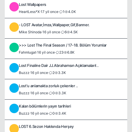
Lost Wallpapers
H
HeartLess*X
·
17 yil once
·
1
4.0K
- LOST Avatar,İmza,Wallpaper,Gif,Banner.
M
Mike Shinoda
·
16 yil once
·
6
4.5K
>>> Lost The Final Season / 17-18. Bölüm Yorumlar
F
Fahmlugat
·
16 yil once
·
23
6.8K
Lost Finaline Dair JJ.Abrahamsın Açıklamaları!..
B
Buzzz
·
16 yil once
·
2
3.3K
Lost'u anlamakta zorluk çekenler ..
B
Buzzz
·
16 yil once
·
0
3.3K
Kalan bölümlerin yayın tarihleri
B
Buzzz
·
16 yil once
·
0
3.4K
LOST 6.Sezon Hakkında Herşey
J