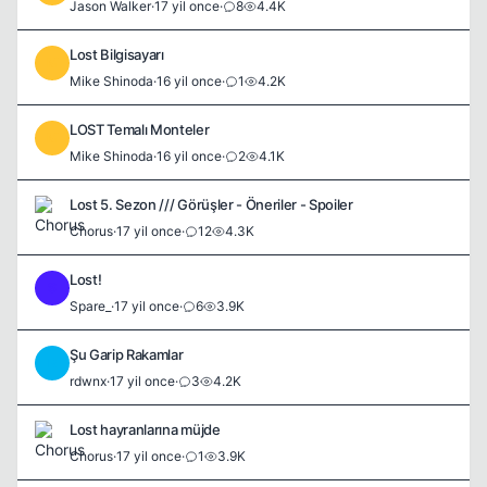
Jason Walker
·
17 yil once
·
8
4.4K
Lost Bilgisayarı
M
Mike Shinoda
·
16 yil once
·
1
4.2K
LOST Temalı Monteler
M
Mike Shinoda
·
16 yil once
·
2
4.1K
Lost 5. Sezon /// Görüşler - Öneriler - Spoiler
Chorus
·
17 yil once
·
12
4.3K
Lost!
S
Spare_
·
17 yil once
·
6
3.9K
Şu Garip Rakamlar
R
rdwnx
·
17 yil once
·
3
4.2K
Lost hayranlarına müjde
Chorus
·
17 yil once
·
1
3.9K