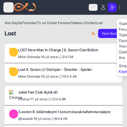
Icerige atla
TR
Ana Sayfa
/
Forumlar
/
Tv ve Diziler Forumu
/
Yabancı Diziler
/
Lost
Topl
Foru
Lost
Yeni Konu
Topl
Oyun
Tren
LOST New Man In Charge | 6. Sezon Özel Bölüm
Üyel
M
Mike Shinoda
·
16 yil once
·
2
13K
Ara
Giriş
Lost 6. Sezon /// Görüşler - Öneriler - Spoiler
Kayı
M
Mike Shinoda
·
16 yil once
·
10
3.4K
Juliet Fan Club Açıldı xD
Chorus
·
17 yil once
·
12
4.8K
3.sezon 8. bölümdeyim 1 sorum olucak kafamı kurcalıyor.
D
djhasanb
·
16 yil once
·
6
4.0K