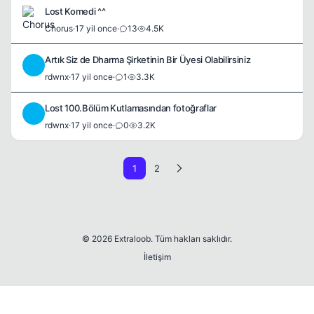
Lost Komedi ^^
Chorus
·
17 yil once
·
13
4.5K
Artık Siz de Dharma Şirketinin Bir Üyesi Olabilirsiniz
R
rdwnx
·
17 yil once
·
1
3.3K
Lost 100.Bölüm Kutlamasından fotoğraflar
R
rdwnx
·
17 yil once
·
0
3.2K
1
2
© 2026 Extraloob. Tüm hakları saklıdır.
İletişim