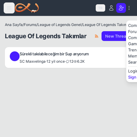
Icerige atla
TR
Ana Sayfa
/
Forums
/
League of Legends Genel
/
League Of Legends Takımlar
Com
For
League Of Legends Takımlar
New Thread
Com
Gam
Tren
Sürekli takılabileceğim bir Sup arıyorum
Mem
S
SC Maxvelinga
·
12 yil once
·
12
6.2K
Sear
Logi
Sign